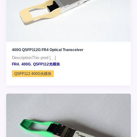
400G QSFP112G FR4 Optical Transceiver
DescriptionThis prod […]
,
,
FR4
400G
QSFP112光模块
QSFP112 400G光模块