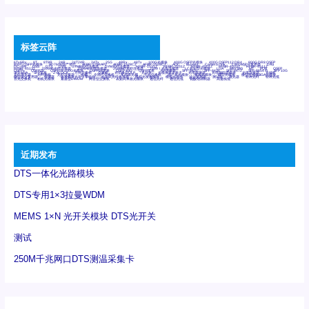
标签云阵
6Tx6Rx
8T
8T8R
24R
24T24R
24Tx
25G
48Rx
48Tx
100G光模块
400G OSFP光模块
400G QSFP112 DR4
800G DR8 OSFP
800G OSFP光模块
AD7606国产替代
AFBR-57B4APZ
AFBR-1528CZ
AFBR-2528CZ
AOC
Bypass
Camera Link
CWDM波分复用器
DAS
DC~4M
DSS
DTS
DVS
GYMB光纤连接器
GYM光纤连接器
HFBR-1531Z
HFBR-2531Z
HFBR-4501Z
HFBR-4503Z
HFBR-4511Z
HFBR-4513Z
J599A6光纤连接器
J599A8光电连接器
J599MT光纤连接器
J599Ⅰ光电连接器
LC超短型光模块
LGA
Mini SAS
MT
POB
QSFP
QSFP+
QSFP28
QSFP28 100G光模块
QSFP28笼座
QSFP 40G
QSFP笼座
RP连接器
SFF-8431
SFF-8436
SFF-8472
SFF-8654 4i
SFP 10G
SFP MSA
SFP笼座
Z-BLOCK
万兆交换机
交换机
光切换仪OLP
光开关
光模块笼子座子
光电探测器
光电编码器模块
光电连接器
光端机
光纤激光器
光纤跳线
光纤连接器
光耦
全国产交换机
军品级光耦
千兆交换机
国产化光模块
射频光模块
微型光模块
微型可插拔BGA光模块
微型波分复用器
探测器
收发模块光学引擎组件
机架式光纤收发器
模拟光发射模块
模拟光器件
波分复用器
测试版
激光器
特种光纤
特种光缆
百兆交换机
相机光模块
紧凑型DWDM
网管型交换机
表贴式单路光模块
通信光纤
通信光缆
铌酸锂调制器
高速线缆
近期发布
DTS一体化光路模块
DTS专用1×3拉曼WDM
MEMS 1×N 光开关模块 DTS光开关
测试
250M千兆网口DTS测温采集卡