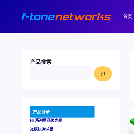
跳
至
首页
内
容
产品搜索
产品目录
HT系列军品级光耦
光模块测试板