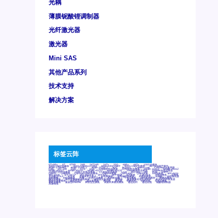
光耦
薄膜铌酸锂调制器
光纤激光器
激光器
Mini SAS
其他产品系列
技术支持
解决方案
标签云阵
6Tx6Rx
8T
8T8R
24R
24T24R
24Tx
25G
48Rx
48Tx
100G光模块
400G OSFP光模块
400G QSFP112 DR4
800G DR8 OSFP
800G OSFP光模块
AD7606国产替代
AFBR-57B4APZ
AFBR-1528CZ
AFBR-2528CZ
AOC
Bypass
Camera Link
CWDM波分复用器
DAS
DC~4M
DSS
DTS
DVS
GYMB光纤连接器
GYM光纤连接器
HFBR-1531Z
HFBR-2531Z
HFBR-4501Z
HFBR-4503Z
HFBR-4511Z
HFBR-4513Z
J599A6光纤连接器
J599A8光电连接器
J599MT光纤连接器
J599Ⅰ光电连接器
LC超短型光模块
LGA
Mini SAS
MT
POB
QSFP
QSFP+
QSFP28
QSFP28 100G光模块
QSFP28笼座
QSFP 40G
QSFP笼座
RP连接器
SFF-8431
SFF-8436
SFF-8472
SFF-8654 4i
SFP 10G
SFP MSA
SFP笼座
Z-BLOCK
万兆交换机
交换机
光切换仪OLP
光开关
光模块笼子座子
光电探测器
光电编码器模块
光电连接器
光端机
光纤激光器
光纤跳线
光纤连接器
光耦
全国产交换机
军品级光耦
千兆交换机
国产化光模块
射频光模块
微型光模块
微型可插拔BGA光模块
微型波分复用器
探测器
收发模块光学引擎组件
机架式光纤收发器
模拟光发射模块
模拟光器件
波分复用器
测试版
激光器
特种光纤
特种光缆
百兆交换机
相机光模块
紧凑型DWDM
网管型交换机
表贴式单路光模块
通信光纤
通信光缆
铌酸锂调制器
高速线缆