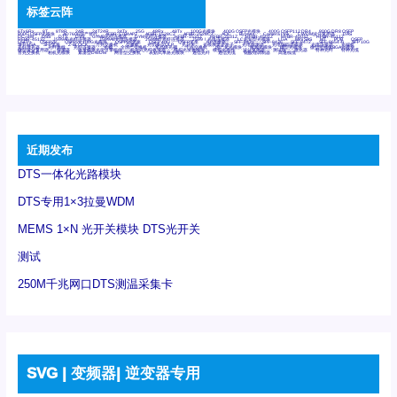
标签云阵
6Tx6Rx
8T
8T8R
24R
24T24R
24Tx
25G
48Rx
48Tx
100G光模块
400G OSFP光模块
400G QSFP112 DR4
800G DR8 OSFP
800G OSFP光模块
AD7606国产替代
AFBR-57B4APZ
AFBR-1528CZ
AFBR-2528CZ
AOC
Bypass
Camera Link
CWDM波分复用器
DAS
DC~4M
DSS
DTS
DVS
GYMB光纤连接器
GYM光纤连接器
HFBR-1531Z
HFBR-2531Z
HFBR-4501Z
HFBR-4503Z
HFBR-4511Z
HFBR-4513Z
J599A6光纤连接器
J599A8光电连接器
J599MT光纤连接器
J599Ⅰ光电连接器
LC超短型光模块
LGA
Mini SAS
MT
POB
QSFP
QSFP+
QSFP28
QSFP28 100G光模块
QSFP28笼座
QSFP 40G
QSFP笼座
RP连接器
SFF-8431
SFF-8436
SFF-8472
SFF-8654 4i
SFP 10G
SFP MSA
SFP笼座
Z-BLOCK
万兆交换机
交换机
光切换仪OLP
光开关
光模块笼子座子
光电探测器
光电编码器模块
光电连接器
光端机
光纤激光器
光纤跳线
光纤连接器
光耦
全国产交换机
军品级光耦
千兆交换机
国产化光模块
射频光模块
微型光模块
微型可插拔BGA光模块
微型波分复用器
探测器
收发模块光学引擎组件
机架式光纤收发器
模拟光发射模块
模拟光器件
波分复用器
测试版
激光器
特种光纤
特种光缆
百兆交换机
相机光模块
紧凑型DWDM
网管型交换机
表贴式单路光模块
通信光纤
通信光缆
铌酸锂调制器
高速线缆
近期发布
DTS一体化光路模块
DTS专用1×3拉曼WDM
MEMS 1×N 光开关模块 DTS光开关
测试
250M千兆网口DTS测温采集卡
SVG | 变频器| 逆变器专用