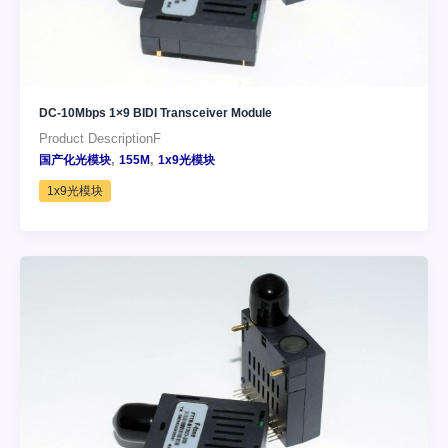
DC-10Mbps 1×9 BIDI Transceiver Module
Product DescriptionF
,
,
国产化光模块
155M
1x9光模块
1x9光模块