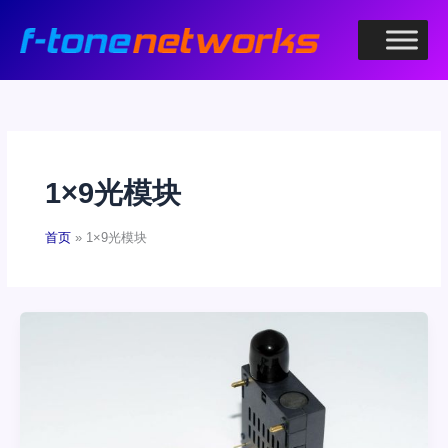
跳
至
内
容
1×9光模块
首页
1×9光模块