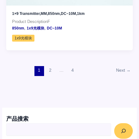
1×9 Transmitter,MM,850nm,DC~10M,1km
Product DescriptionF
,
,
850nm
1x9光模块
DC~10M
1x9光模块
1
2
…
4
Next
→
产品搜索