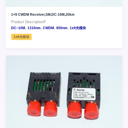
1×9 CWDM Receiver,SM,DC-10M,20km
Product DescriptionF
,
,
,
,
DC~10M
1310nm
CWDM
850nm
1x9光模块
1x9光模块