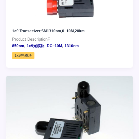
1×9 Transceiver,SM1310nm,0~10M,20km
Product DescriptionF
,
,
,
850nm
1x9光模块
DC~10M
1310nm
1x9光模块