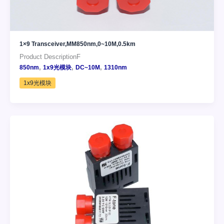
1×9 Transceiver,MM850nm,0~10M,0.5km
Product DescriptionF
,
,
,
850nm
1x9光模块
DC~10M
1310nm
1x9光模块