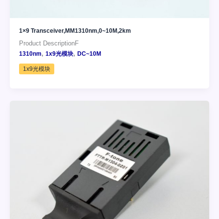
1×9 Transceiver,MM1310nm,0~10M,2km
Product DescriptionF
,
,
1310nm
1x9光模块
DC~10M
1x9光模块