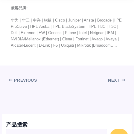
兼容品牌:
华为 | 华三 | 中兴 | 锐捷 | Cisco | Juniper | Arista | Brocade |HPE
ProCurve | HPE Aruba | HPE BladeSystem | HPE H3C | H3C |
Dell | Extreme | HW | Generic | F-tone | Intel | Netgear | IBM |
NVIDIA/Mellanox (Ethernet) | Ciena | Fortinet | Avago | Avaya |
Alcatel-Lucent | D-Link | F5 | Ubiquiti | Mikrotik |Broadcom…..
PREVIOUS
NEXT
产品搜索