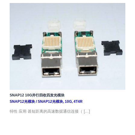
SNAP12 10G并行四收四发光模块
SNAP12光模块
/
SNAP12光模块
,
10G
,
4T4R
特性 应用 甚短距离的高速数据通信连接（ […]