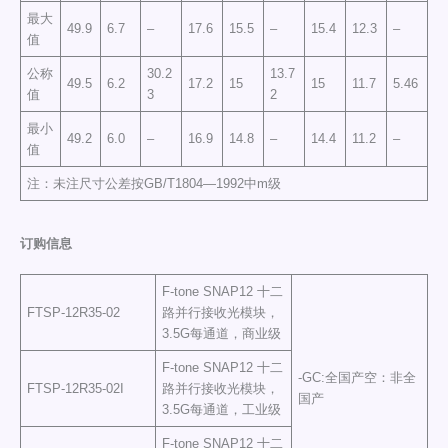
最大
49.9
6.7
–
17.6
15.5
–
15.4
12.3
–
值
公称
30.2
13.7
49.5
6.2
17.2
15
15
11.7
5.46
值
3
2
最小
49.2
6.0
–
16.9
14.8
–
14.4
11.2
–
值
注：未注尺寸公差按GB/T1804—1992中m级
订购信息
F-tone SNAP12 十二
FTSP-12R35-02
路并行接收光模块，
3.5G每通道，商业级
F-tone SNAP12 十二
-GC:全国产空：非全
FTSP-12R35-02I
路并行接收光模块，
国产
3.5G每通道，工业级
F-tone SNAP12 十二