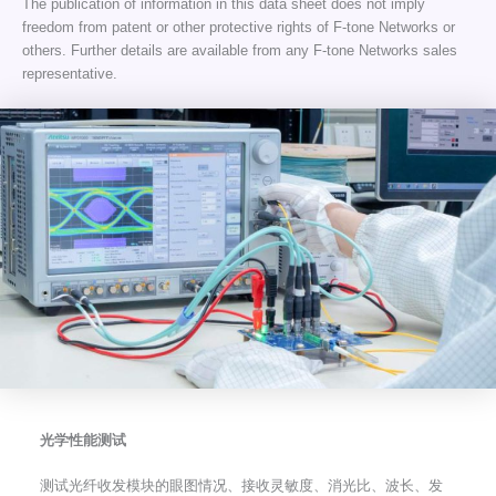
The publication of information in this data sheet does not imply
freedom from patent or other protective rights of F-tone Networks or
others. Further details are available from any F-tone Networks sales
representative.
光学性能测试
测试光纤收发模块的眼图情况、接收灵敏度、消光比、波长、发