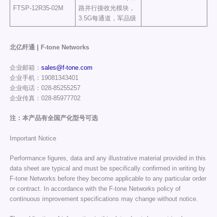
FTSP-12R35-02M
路并行接收光模块，
3.5G每通道，军品级
北亿纤通 | F-tone Networks
企业邮箱：
sales@f-tone.com
企业手机：19081343401
企业电话：028-85255257
企业传真：028-85977702
注：本产品有全国产化型号可选
Important Notice
Performance figures, data and any illustrative material provided in this
data sheet are typical and must be specifically confirmed in writing by
F-tone Networks before they become applicable to any particular order
or contract. In accordance with the F-tone Networks policy of
continuous improvement specifications may change without notice.