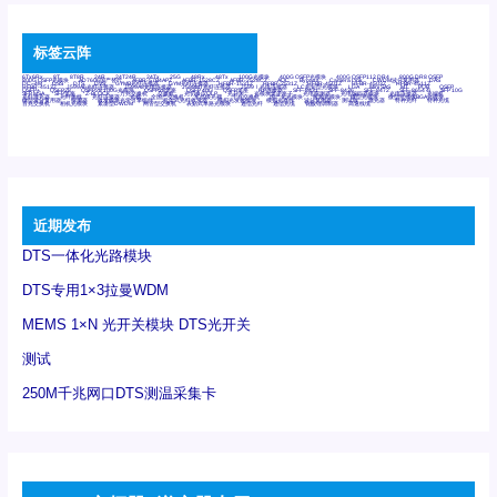
标签云阵
6Tx6Rx
8T
8T8R
24R
24T24R
24Tx
25G
48Rx
48Tx
100G光模块
400G OSFP光模块
400G QSFP112 DR4
800G DR8 OSFP
800G OSFP光模块
AD7606国产替代
AFBR-57B4APZ
AFBR-1528CZ
AFBR-2528CZ
AOC
Bypass
Camera Link
CWDM波分复用器
DAS
DC~4M
DSS
DTS
DVS
GYMB光纤连接器
GYM光纤连接器
HFBR-1531Z
HFBR-2531Z
HFBR-4501Z
HFBR-4503Z
HFBR-4511Z
HFBR-4513Z
J599A6光纤连接器
J599A8光电连接器
J599MT光纤连接器
J599Ⅰ光电连接器
LC超短型光模块
LGA
Mini SAS
MT
POB
QSFP
QSFP+
QSFP28
QSFP28 100G光模块
QSFP28笼座
QSFP 40G
QSFP笼座
RP连接器
SFF-8431
SFF-8436
SFF-8472
SFF-8654 4i
SFP 10G
SFP MSA
SFP笼座
Z-BLOCK
万兆交换机
交换机
光切换仪OLP
光开关
光模块笼子座子
光电探测器
光电编码器模块
光电连接器
光端机
光纤激光器
光纤跳线
光纤连接器
光耦
全国产交换机
军品级光耦
千兆交换机
国产化光模块
射频光模块
微型光模块
微型可插拔BGA光模块
微型波分复用器
探测器
收发模块光学引擎组件
机架式光纤收发器
模拟光发射模块
模拟光器件
波分复用器
测试版
激光器
特种光纤
特种光缆
百兆交换机
相机光模块
紧凑型DWDM
网管型交换机
表贴式单路光模块
通信光纤
通信光缆
铌酸锂调制器
高速线缆
近期发布
DTS一体化光路模块
DTS专用1×3拉曼WDM
MEMS 1×N 光开关模块 DTS光开关
测试
250M千兆网口DTS测温采集卡