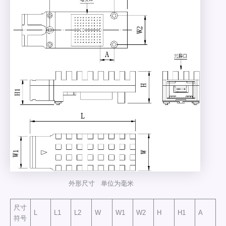
外形尺寸 单位为毫米
尺寸
L
L1
L2
W
W1
W2
H
H1
A
符号