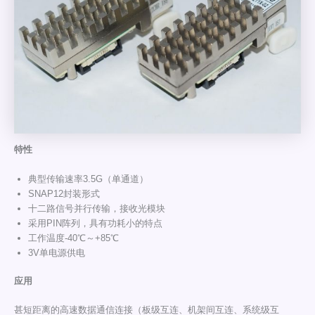
特性
典型传输速率3.5G（单通道）
SNAP12封装形式
十二路信号并行传输，接收光模块
采用PIN阵列，具有功耗小的特点
工作温度-40℃～+85℃
3V单电源供电
应用
甚短距离的高速数据通信连接（板级互连、机架间互连、系统级互