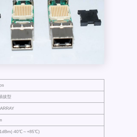
ps
插拔型
ARRAY
m
1dBm(-40℃～+85℃)