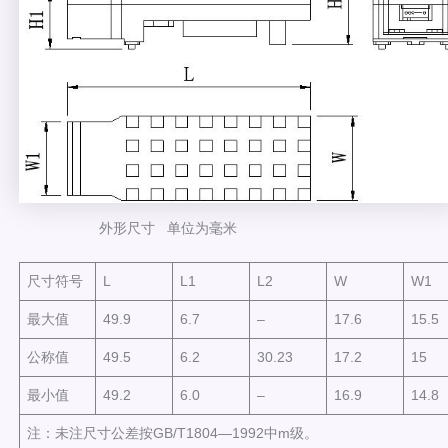
外形尺寸 单位为毫米
尺寸符号
L
L1
L2
W
W1
最大值
49.9
6.7
–
17.6
15.5
公称值
49.5
6.2
30.23
17.2
15
最小值
49.2
6.0
–
16.9
14.8
注：未注尺寸公差按GB/T1804—1992中m级。