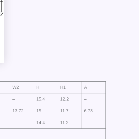
W2
H
H1
A
–
15.4
12.2
–
13.72
15
11.7
6.73
–
14.4
11.2
–