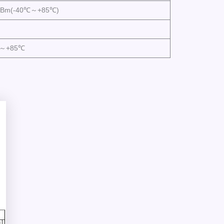
dBm(-40℃～+85℃)
℃～+85℃