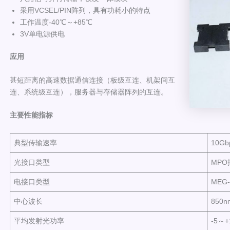
采用VCSEL/PIN阵列，具有功耗小的特点
工作温度-40℃～+85℃
3V单电源供电
应用
甚短距离的高速数据通信连接（板级互连、机架间互
连、系统级互连），服务器与存储器阵列的互连。
主要性能指标
典型传输速率
10Gb
光接口类型
MPO
电接口类型
MEG-
中心波长
850n
平均发射光功率
-5～+