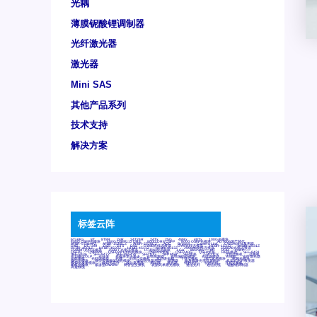
光耦
薄膜铌酸锂调制器
光纤激光器
激光器
Mini SAS
其他产品系列
技术支持
解决方案
标签云阵
6Tx6Rx
8T
8T8R
24R
24T24R
24Tx
25G
48Rx
48Tx
100G光模块
400G OSFP光模块
400G QSFP112 DR4
800G DR8 OSFP
800G OSFP光模块
AD7606国产替代
AFBR-57B4APZ
AFBR-1528CZ
AFBR-2528CZ
AOC
Bypass
Camera Link
CWDM波分复用器
DAS
DC~4M
DSS
DTS
DVS
GYMB光纤连接器
GYM光纤连接器
HFBR-1531Z
HFBR-2531Z
HFBR-4501Z
HFBR-4503Z
HFBR-4511Z
HFBR-4513Z
J599A6光纤连接器
J599A8光电连接器
J599MT光纤连接器
J599Ⅰ光电连接器
LC超短型光模块
LGA
Mini SAS
MT
POB
QSFP
QSFP+
QSFP28
QSFP28 100G光模块
QSFP28笼座
QSFP 40G
QSFP笼座
RP连接器
SFF-8431
SFF-8436
SFF-8472
SFF-8654 4i
SFP 10G
SFP MSA
SFP笼座
Z-BLOCK
万兆交换机
交换机
光切换仪OLP
光开关
光模块笼子座子
光电探测器
光电编码器模块
光电连接器
光端机
光纤激光器
光纤跳线
光纤连接器
光耦
全国产交换机
军品级光耦
千兆交换机
国产化光模块
射频光模块
微型光模块
微型可插拔BGA光模块
微型波分复用器
探测器
收发模块光学引擎组件
机架式光纤收发器
模拟光发射模块
模拟光器件
波分复用器
测试版
激光器
特种光纤
特种光缆
百兆交换机
相机光模块
紧凑型DWDM
网管型交换机
表贴式单路光模块
通信光纤
通信光缆
铌酸锂调制器
高速线缆