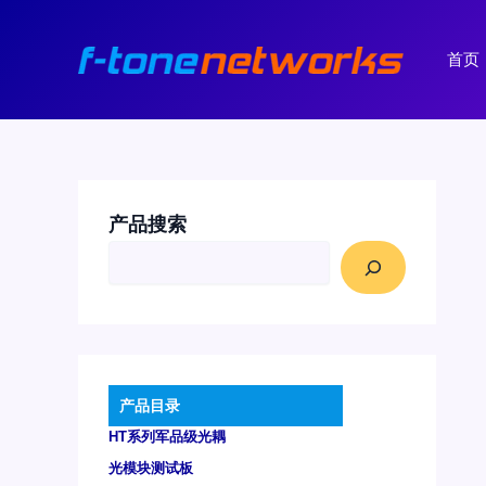
跳
至
首页
内
容
产品搜索
产品目录
HT系列军品级光耦
光模块测试板