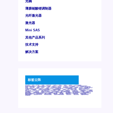
光耦
薄膜铌酸锂调制器
光纤激光器
激光器
Mini SAS
其他产品系列
技术支持
解决方案
标签云阵
6Tx6Rx
8T
8T8R
24R
24T24R
24Tx
25G
48Rx
48Tx
100G光模块
400G OSFP光模块
400G QSFP112 DR4
800G DR8 OSFP
800G OSFP光模块
AD7606国产替代
AFBR-57B4APZ
AFBR-1528CZ
AFBR-2528CZ
AOC
Bypass
Camera Link
CWDM波分复用器
DAS
DC~4M
DSS
DTS
DVS
GYMB光纤连接器
GYM光纤连接器
HFBR-1531Z
HFBR-2531Z
HFBR-4501Z
HFBR-4503Z
HFBR-4511Z
HFBR-4513Z
J599A6光纤连接器
J599A8光电连接器
J599MT光纤连接器
J599Ⅰ光电连接器
LC超短型光模块
LGA
Mini SAS
MT
POB
QSFP
QSFP+
QSFP28
QSFP28 100G光模块
QSFP28笼座
QSFP 40G
QSFP笼座
RP连接器
SFF-8431
SFF-8436
SFF-8472
SFF-8654 4i
SFP 10G
SFP MSA
SFP笼座
Z-BLOCK
万兆交换机
交换机
光切换仪OLP
光开关
光模块笼子座子
光电探测器
光电编码器模块
光电连接器
光端机
光纤激光器
光纤跳线
光纤连接器
光耦
全国产交换机
军品级光耦
千兆交换机
国产化光模块
射频光模块
微型光模块
微型可插拔BGA光模块
微型波分复用器
探测器
收发模块光学引擎组件
机架式光纤收发器
模拟光发射模块
模拟光器件
波分复用器
测试版
激光器
特种光纤
特种光缆
百兆交换机
相机光模块
紧凑型DWDM
网管型交换机
表贴式单路光模块
通信光纤
通信光缆
铌酸锂调制器
高速线缆