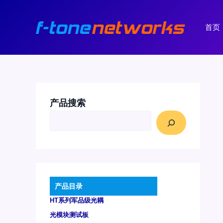
跳
至
首页
内
容
产品搜索
产品目录
HT系列军品级光耦
光模块测试板