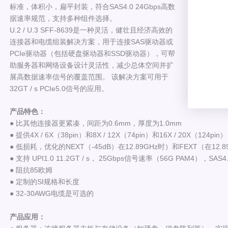
标准，体积小，扁平封装，符合SAS4.0 24Gbps高数
据速率规范，支持多种组件选择。
U.2 / U.3 SFF-8639是一种灵活，健壮且经济高效的
连接器和电缆组装解决方案，用于连接SAS驱动器或
PCIe驱动器（包括硬盘驱动器和SSD驱动器），可帮
助服务器和网络设备设计灵活性，减少总体空间并扩
展高数据速率信号的覆盖范围。 该解决方案可用于
32GT / s PCIe5.0信号的应用。
产品特色：
● 比其他连接器更紧凑，间距为0.6mm，厚度为1.0mm
● 提供4X / 6X（38pin）和8X / 12X（74pin）和16X / 20X（124pi
● 低损耗，优化的NEXT（-45dB）在12.89GHz时）和FEXT（在12.8
● 支持 UPI1.0 11.2GT / s， 25Gbps信号速率（56G PAM4），SAS4.0
● 阻抗85欧姆
● 定制的SI规格和长度
● 32-30AWG电缆是可选的
产品应用：