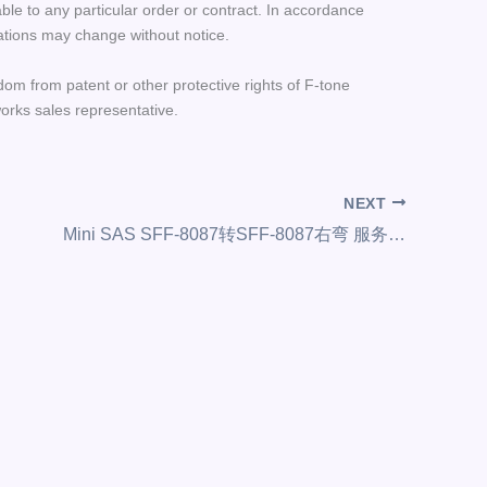
le to any particular order or contract. In accordance
ations may change without notice.
dom from patent or other protective rights of F-tone
orks sales representative.
NEXT
Mini SAS SFF-8087转SFF-8087右弯 服务器数据线