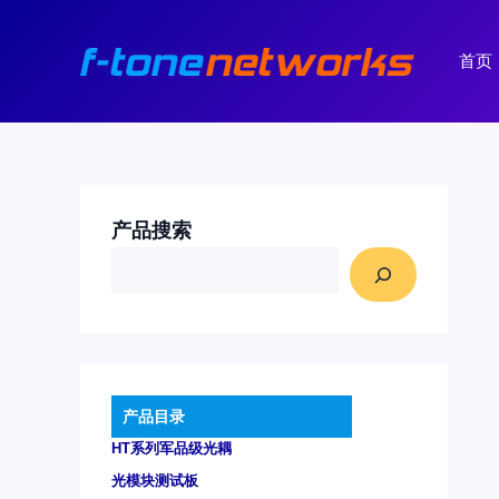
跳
至
首页
内
容
产品搜索
产品目录
HT系列军品级光耦
光模块测试板