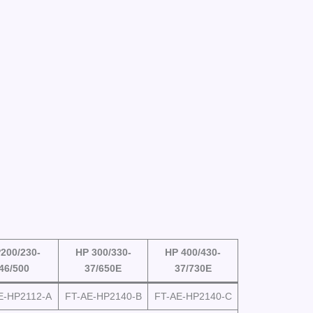
200/230-
HP 300/330-
HP 400/430-
46/500
37/650E
37/730E
E-HP2112-A
FT-AE-HP2140-B
FT-AE-HP2140-C