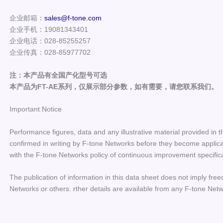
企业邮箱：
sales@f-tone.com
企业手机：19081343401
企业电话：028-85255257
企业传真：028-85977702
注：本产品有全国产化型号可选
本产品为FT-AE系列，仅展示部分参数，如有需要，请您联系我们。
Important Notice
Performance figures, data and any illustrative material provided in t
confirmed in writing by F-tone Networks before they become applicab
with the F-tone Networks policy of continuous improvement specific
The publication of information in this data sheet does not imply free
Networks or others. rther details are available from any F-tone Netw