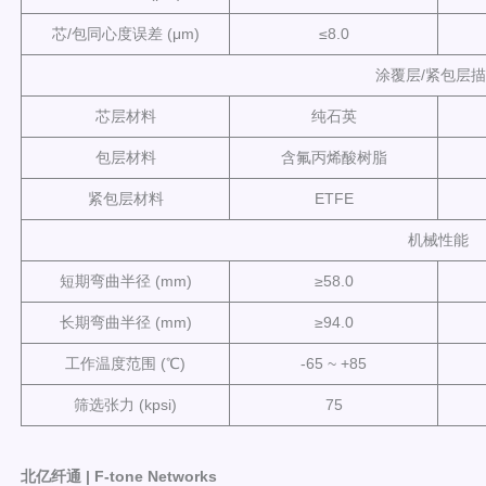
芯/包同心度误差 (μm)
≤8.0
涂覆层/紧包层
芯层材料
纯石英
包层材料
含氟丙烯酸树脂
紧包层材料
ETFE
机械性能
短期弯曲半径 (mm)
≥58.0
长期弯曲半径 (mm)
≥94.0
工作温度范围 (℃)
-65 ~ +85
筛选张力 (kpsi)
75
北亿纤通 | F-tone Networks