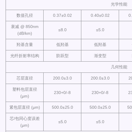
光学性能
数值孔径
0.37±0.02
0.40±0.02
0
衰减 @ 850nm
≤8.0
≤5.0
(dB/km)
羟基含量
低羟基
低羟基
光纤折射率结构
阶跃型
渐变型
几何性能
芯层直径
200.0±3.0
200.0±3.0
2
塑料包层直径
230+0/-8
230+0/-8
2
(μm)
紧包层直径 (μm)
500.0±25.0
500.0±25.0
50
芯/包同心度误差
≤5.0
≤5.0
(μm)