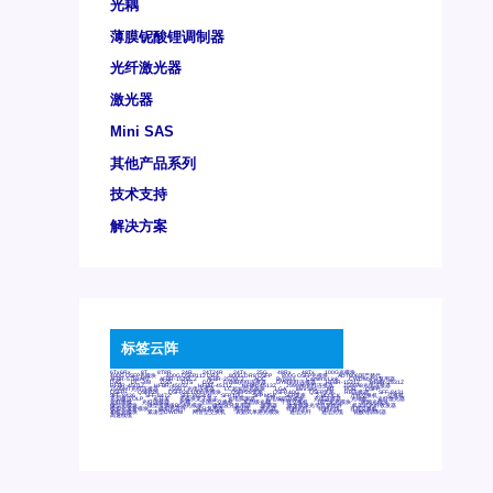
光耦
薄膜铌酸锂调制器
光纤激光器
激光器
Mini SAS
其他产品系列
技术支持
解决方案
标签云阵
6Tx6Rx
8T
8T8R
24R
24T24R
24Tx
25G
48Rx
48Tx
100G光模块
400G OSFP光模块
400G QSFP112 DR4
800G DR8 OSFP
800G OSFP光模块
AD7606国产替代
AFBR-57B4APZ
AFBR-1528CZ
AFBR-2528CZ
AOC
Bypass
Camera Link
CWDM波分复用器
DAS
DC~4M
DSS
DTS
DVS
GYMB光纤连接器
GYM光纤连接器
HFBR-1531Z
HFBR-2531Z
HFBR-4501Z
HFBR-4503Z
HFBR-4511Z
HFBR-4513Z
J599A6光纤连接器
J599A8光电连接器
J599MT光纤连接器
J599Ⅰ光电连接器
LC超短型光模块
LGA
Mini SAS
MT
POB
QSFP
QSFP+
QSFP28
QSFP28 100G光模块
QSFP28笼座
QSFP 40G
QSFP笼座
RP连接器
SFF-8431
SFF-8436
SFF-8472
SFF-8654 4i
SFP 10G
SFP MSA
SFP笼座
Z-BLOCK
万兆交换机
交换机
光切换仪OLP
光开关
光模块笼子座子
光电探测器
光电编码器模块
光电连接器
光端机
光纤激光器
光纤跳线
光纤连接器
光耦
全国产交换机
军品级光耦
千兆交换机
国产化光模块
射频光模块
微型光模块
微型可插拔BGA光模块
微型波分复用器
探测器
收发模块光学引擎组件
机架式光纤收发器
模拟光发射模块
模拟光器件
波分复用器
测试版
激光器
特种光纤
特种光缆
百兆交换机
相机光模块
紧凑型DWDM
网管型交换机
表贴式单路光模块
通信光纤
通信光缆
铌酸锂调制器
高速线缆