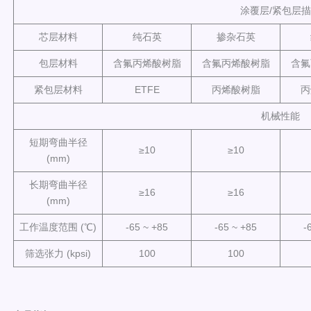
涂覆层/紧包层
芯层材料
纯石英
掺杂石英
包层材料
含氟丙烯酸树脂
含氟丙烯酸树脂
含氟
紧包层材料
ETFE
丙烯酸树脂
丙
机械性能
短期弯曲半径
≥10
≥10
(mm)
长期弯曲半径
≥16
≥16
(mm)
工作温度范围 (℃)
-65 ~ +85
-65 ~ +85
-
筛选张力 (kpsi)
100
100