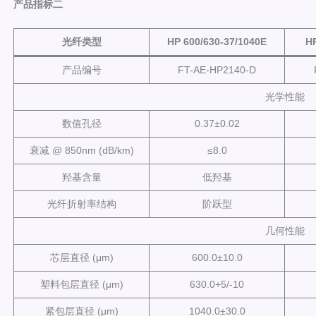
产品指标二
光纤类型
HP 600/630-37/1040E
HP
产品编号
FT-AE-HP2140-D
光学性能
数值孔径
0.37±0.02
衰减 @ 850nm (dB/km)
≤8.0
羟基含量
低羟基
光纤折射率结构
阶跃型
几何性能
芯层直径 (μm)
600.0±10.0
塑料包层直径 (μm)
630.0+5/-10
紧包层直径 (μm)
1040.0±30.0