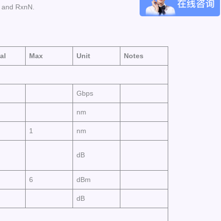
P and RxnN.
al
Max
Unit
Notes
Gbps
nm
1
nm
dB
6
dBm
dB