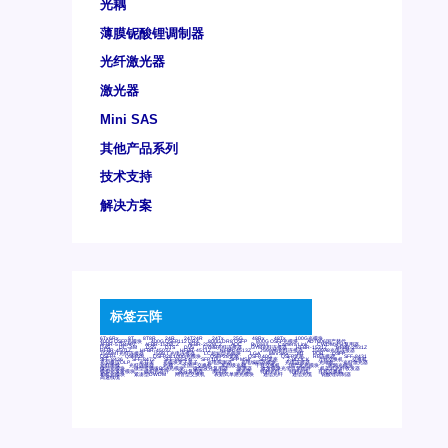
光耦
薄膜铌酸锂调制器
光纤激光器
激光器
Mini SAS
其他产品系列
技术支持
解决方案
标签云阵
6Tx6Rx
8T
8T8R
24R
24T24R
24Tx
25G
48Rx
48Tx
100G光模块
400G OSFP光模块
400G QSFP112 DR4
800G DR8 OSFP
800G OSFP光模块
AD7606国产替代
AFBR-57B4APZ
AFBR-1528CZ
AFBR-2528CZ
AOC
Bypass
Camera Link
CWDM波分复用器
DAS
DC~4M
DSS
DTS
DVS
GYMB光纤连接器
GYM光纤连接器
HFBR-1531Z
HFBR-2531Z
HFBR-4501Z
HFBR-4503Z
HFBR-4511Z
HFBR-4513Z
J599A6光纤连接器
J599A8光电连接器
J599MT光纤连接器
J599Ⅰ光电连接器
LC超短型光模块
LGA
Mini SAS
MT
POB
QSFP
QSFP+
QSFP28
QSFP28 100G光模块
QSFP28笼座
QSFP 40G
QSFP笼座
RP连接器
SFF-8431
SFF-8436
SFF-8472
SFF-8654 4i
SFP 10G
SFP MSA
SFP笼座
Z-BLOCK
万兆交换机
交换机
光切换仪OLP
光开关
光模块笼子座子
光电探测器
光电编码器模块
光电连接器
光端机
光纤激光器
光纤跳线
光纤连接器
光耦
全国产交换机
军品级光耦
千兆交换机
国产化光模块
射频光模块
微型光模块
微型可插拔BGA光模块
微型波分复用器
探测器
收发模块光学引擎组件
机架式光纤收发器
模拟光发射模块
模拟光器件
波分复用器
测试版
激光器
特种光纤
特种光缆
百兆交换机
相机光模块
紧凑型DWDM
网管型交换机
表贴式单路光模块
通信光纤
通信光缆
铌酸锂调制器
高速线缆