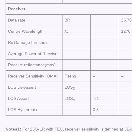
Receiver
Data rate
BR
25.78
Centre Wavelength
λc
1270
Rx Damage threshold
Average Power at Receiver
Receive reflectance(max)
Receiver Sensitivity (OMA)
Psens
–
–
LOS De-Assert
LOS
D
LOS Assert
LOS
-31
A
LOS Hysteresis
0.5
Notes1:
For 25G-LR with FEC, receiver sensitivity is defined at 5E-