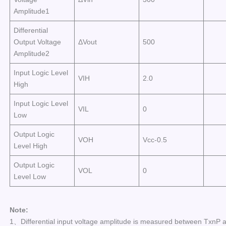
Amplitude1
Differential
Output Voltage
ΔVout
500
Amplitude2
Input Logic Level
VIH
2.0
High
Input Logic Level
VIL
0
Low
Output Logic
VOH
Vcc-0.5
Level High
Output Logic
VOL
0
Level Low
Note:
1、Differential input voltage amplitude is measured between TxnP 