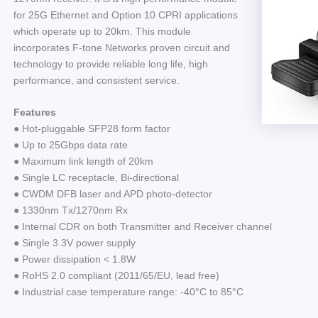
for 25G Ethernet and Option 10 CPRI applications
which operate up to 20km. This module
incorporates F-tone Networks proven circuit and
technology to provide reliable long life, high
performance, and consistent service.
Features
● Hot-pluggable SFP28 form factor
● Up to 25Gbps data rate
● Maximum link length of 20km
● Single LC receptacle, Bi-directional
● CWDM DFB laser and APD photo-detector
● 1330nm Tx/1270nm Rx
● Internal CDR on both Transmitter and Receiver channel
● Single 3.3V power supply
● Power dissipation < 1.8W
● RoHS 2.0 compliant (2011/65/EU, lead free)
● Industrial case temperature range: -40°C to 85°C