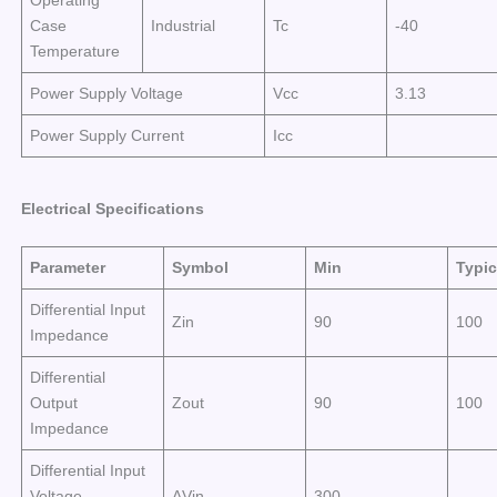
Case
Industrial
Tc
-40
Temperature
Power Supply Voltage
Vcc
3.13
Power Supply Current
Icc
Electrical Specifications
Parameter
Symbol
Min
Typic
Differential Input
Zin
90
100
Impedance
Differential
Output
Zout
90
100
Impedance
Differential Input
Voltage
ΔVin
300