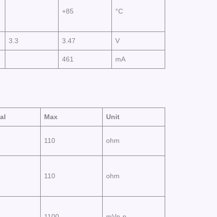
+85
°C
3.3
3.47
V
461
mA
al
Max
Unit
110
ohm
110
ohm
1100
mVp-p