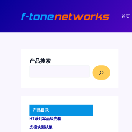
跳
至
首页
内
容
产品搜索
产品目录
HT系列军品级光耦
光模块测试板