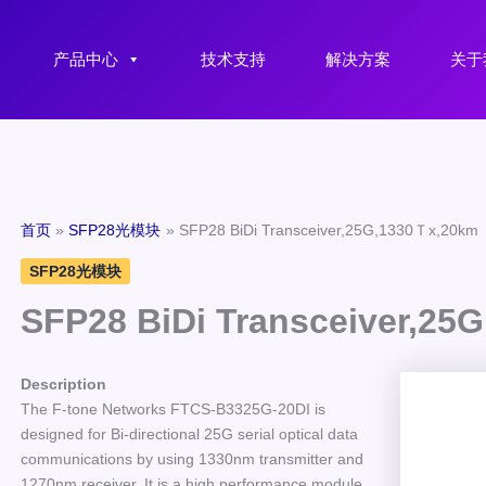
产品中心
技术支持
解决方案
关于
首页
SFP28光模块
SFP28 BiDi Transceiver,25G,1330Ｔx,20km
SFP28光模块
SFP28 BiDi Transceiver,25
Description
The F-tone Networks FTCS-B3325G-20DI is
designed for Bi-directional 25G serial optical data
communications by using 1330nm transmitter and
1270nm receiver. It is a high performance module