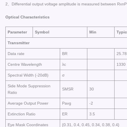
2、Differential output voltage amplitude is measured between Rxn
Optical Characteristics
Parameter
Symbol
Min
Typic
Transmitter
Data rate
BR
25.78
Centre Wavelength
λc
1330
Spectral Width (-20dB)
σ
Side Mode Suppression
SMSR
30
Ratio
Average Output Power
Pavg
-2
Extinction Ratio
ER
3.5
Eye Mask Coordinates
{0.31, 0.4, 0.45, 0.34, 0.38, 0.4}