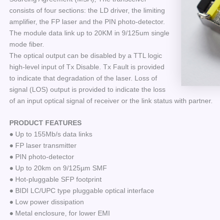
consists of four sections: the LD driver, the limiting
amplifier, the FP laser and the PIN photo-detector.
The module data link up to 20KM in 9/125um single
mode fiber.
The optical output can be disabled by a TTL logic
high-level input of Tx Disable. Tx Fault is provided
to indicate that degradation of the laser. Loss of
signal (LOS) output is provided to indicate the loss
of an input optical signal of receiver or the link status with partner.
PRODUCT FEATURES
● Up to 155Mb/s data links
● FP laser transmitter
● PIN photo-detector
● Up to 20km on 9/125µm SMF
● Hot-pluggable SFP footprint
● BIDI LC/UPC type pluggable optical interface
● Low power dissipation
● Metal enclosure, for lower EMI