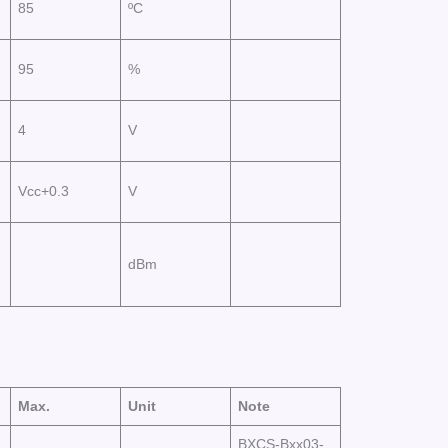
85
ºC
95
%
4
V
Vcc+0.3
V
dBm
Max.
Unit
Note
BXCS-Bxx03-