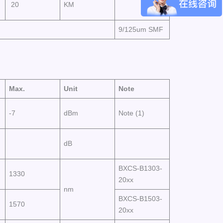
20
KM
9/125um SMF
Max.
Unit
Note
-7
dBm
Note (1)
dB
BXCS-B1303-
1330
20xx
nm
BXCS-B1503-
1570
20xx