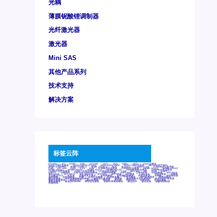
光耦
薄膜铌酸锂调制器
光纤激光器
激光器
Mini SAS
其他产品系列
技术支持
解决方案
标签云阵
6Tx6Rx
8T
8T8R
24R
24T24R
24Tx
25G
48Rx
48Tx
100G光模块
400G OSFP光模块
400G QSFP112 DR4
800G DR8 OSFP
800G OSFP光模块
AD7606国产替代
AFBR-57B4APZ
AFBR-1528CZ
AFBR-2528CZ
AOC
Bypass
Camera Link
CWDM波分复用器
DAS
DC~4M
DSS
DTS
DVS
GYMB光纤连接器
GYM光纤连接器
HFBR-1531Z
HFBR-2531Z
HFBR-4501Z
HFBR-4503Z
HFBR-4511Z
HFBR-4513Z
J599A6光纤连接器
J599A8光电连接器
J599MT光纤连接器
J599Ⅰ光电连接器
LC超短型光模块
LGA
Mini SAS
MT
POB
QSFP
QSFP+
QSFP28
QSFP28 100G光模块
QSFP28笼座
QSFP 40G
QSFP笼座
RP连接器
SFF-8431
SFF-8436
SFF-8472
SFF-8654 4i
SFP 10G
SFP MSA
SFP笼座
Z-BLOCK
万兆交换机
交换机
光切换仪OLP
光开关
光模块笼子座子
光电探测器
光电编码器模块
光电连接器
光端机
光纤激光器
光纤跳线
光纤连接器
光耦
全国产交换机
军品级光耦
千兆交换机
国产化光模块
射频光模块
微型光模块
微型可插拔BGA光模块
微型波分复用器
探测器
收发模块光学引擎组件
机架式光纤收发器
模拟光发射模块
模拟光器件
波分复用器
测试版
激光器
特种光纤
特种光缆
百兆交换机
相机光模块
紧凑型DWDM
网管型交换机
表贴式单路光模块
通信光纤
通信光缆
铌酸锂调制器
高速线缆