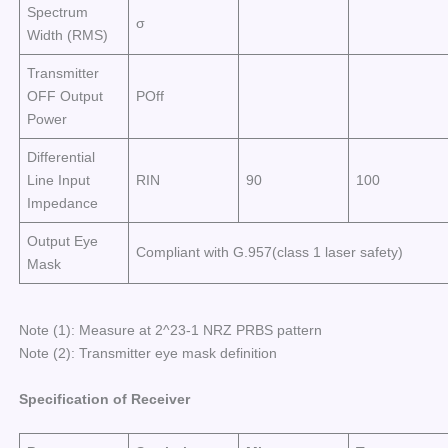
Spectrum
σ
Width (RMS)
Transmitter
OFF Output
POff
Power
Differential
Line Input
RIN
90
100
Impedance
Output Eye
Compliant with G.957(class 1 laser safety)
Mask
Note (1): Measure at 2^23-1 NRZ PRBS pattern
Note (2): Transmitter eye mask definition
Specification of Receiver