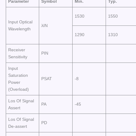
Parameter
Symbol
Min.
Typ.
1530
1550
Input Optical
λIN
Wavelength
1290
1310
Receiver
PIN
Sensitivity
Input
Saturation
PSAT
-8
Power
(Overload)
Los Of Signal
PA
-45
Assert
Los Of Signal
PD
De-assert