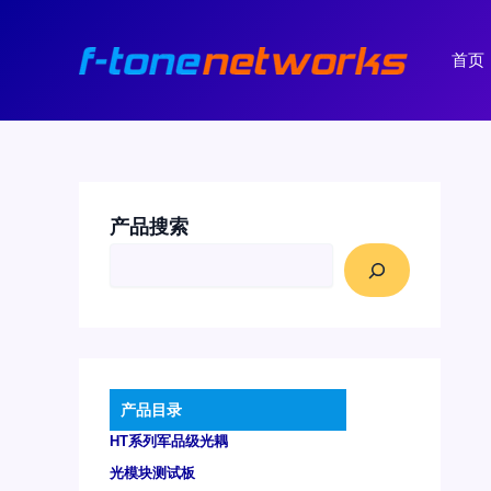
跳
至
首页
内
容
产品搜索
产品目录
HT系列军品级光耦
光模块测试板