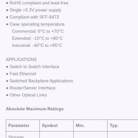
● RoHS compliant and lead-free
● Single +3.3V power supply
● Compliant with SFF-8472
● Case operating temperature
Commercial: 0°C to +70°C
Extended: -10°C to +80°C
Industrial: -40°C to +85°C
APPLICATIONS
● Switch to Switch Interface
● Fast Ethernet
● Switched Backplane Applications
● Router/Server Interface
● Other Optical Links
Absolute Maximum Ratings
Parameter
Symbol
Min.
Typ.
Storage