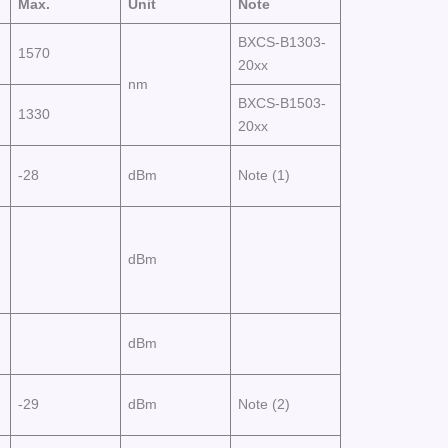
Max.
Unit
Note
BXCS-B1303-
1570
20xx
nm
BXCS-B1503-
1330
20xx
-28
dBm
Note (1)
dBm
dBm
-29
dBm
Note (2)