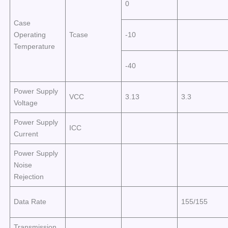
0
Case
Operating
Tcase
-10
Temperature
-40
Power Supply
VCC
3.13
3.3
Voltage
Power Supply
ICC
Current
Power Supply
Noise
Rejection
Data Rate
155/155
Transmission