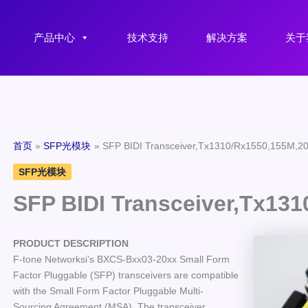
产品中心
技术支持
解决方案
关于
首页
SFP光模块
SFP BIDI Transceiver,Tx1310/Rx1550,155M,2
SFP光模块
SFP BIDI Transceiver,Tx13
PRODUCT DESCRIPTION
F-tone Networksi’s BXCS-Bxx03-20xx Small Form
Factor Pluggable (SFP) transceivers are compatible
with the Small Form Factor Pluggable Multi-
Sourcing Agreement (MSA), The transceiver