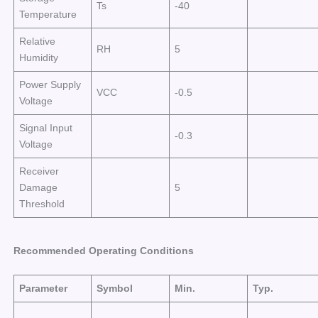
Ts
-40
Temperature
Relative
RH
5
Humidity
Power Supply
VCC
-0.5
Voltage
Signal Input
-0.3
Voltage
Receiver
Damage
5
Threshold
Recommended Operating Conditions
Parameter
Symbol
Min.
Typ.