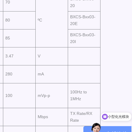
70
20
BXCS-Bxx03-
80
ºC
20E
BXCS-Bxx03-
85
20I
3.47
V
280
mA
100Hz to
100
mVp-p
1MHz
TX Rate/RX
Mbps
小型化光模块
Rate