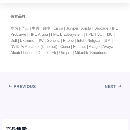
兼容品牌:
华为 | 华三 | 中兴 | 锐捷 | Cisco | Juniper | Arista | Brocade |HPE
ProCurve | HPE Aruba | HPE BladeSystem | HPE H3C | H3C |
Dell | Extreme | HW | Generic | F-tone | Intel | Netgear | IBM |
NVIDIA/Mellanox (Ethernet) | Ciena | Fortinet | Avago | Avaya |
Alcatel-Lucent | D-Link | F5 | Ubiquiti | Mikrotik |Broadcom…..
PREVIOUS
NEXT
产品搜索