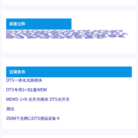
标签云阵
6Tx6Rx
8T
8T8R
24R
24T24R
24Tx
25G
48Rx
48Tx
100G光模块
400G OSFP光模块
400G QSFP112 DR4
800G DR8 OSFP
800G OSFP光模块
AD7606国产替代
AFBR-57B4APZ
AFBR-1528CZ
AFBR-2528CZ
AOC
Bypass
Camera Link
CWDM波分复用器
DAS
DC~4M
DSS
DTS
DVS
GYMB光纤连接器
GYM光纤连接器
HFBR-1531Z
HFBR-2531Z
HFBR-4501Z
HFBR-4503Z
HFBR-4511Z
HFBR-4513Z
J599A6光纤连接器
J599A8光电连接器
J599MT光纤连接器
J599Ⅰ光电连接器
LC超短型光模块
LGA
Mini SAS
MT
POB
QSFP
QSFP+
QSFP28
QSFP28 100G光模块
QSFP28笼座
QSFP 40G
QSFP笼座
RP连接器
SFF-8431
SFF-8436
SFF-8472
SFF-8654 4i
SFP 10G
SFP MSA
SFP笼座
Z-BLOCK
万兆交换机
交换机
光切换仪OLP
光开关
光模块笼子座子
光电探测器
光电编码器模块
光电连接器
光端机
光纤激光器
光纤跳线
光纤连接器
光耦
全国产交换机
军品级光耦
千兆交换机
国产化光模块
射频光模块
微型光模块
微型可插拔BGA光模块
微型波分复用器
探测器
收发模块光学引擎组件
机架式光纤收发器
模拟光发射模块
模拟光器件
波分复用器
测试版
激光器
特种光纤
特种光缆
百兆交换机
相机光模块
紧凑型DWDM
网管型交换机
表贴式单路光模块
通信光纤
通信光缆
铌酸锂调制器
高速线缆
近期发布
DTS一体化光路模块
DTS专用1×3拉曼WDM
MEMS 1×N 光开关模块 DTS光开关
测试
250M千兆网口DTS测温采集卡