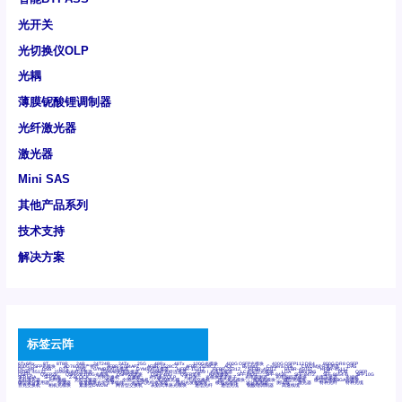
光开关
光切换仪OLP
光耦
薄膜铌酸锂调制器
光纤激光器
激光器
Mini SAS
其他产品系列
技术支持
解决方案
标签云阵
6Tx6Rx
8T
8T8R
24R
24T24R
24Tx
25G
48Rx
48Tx
100G光模块
400G OSFP光模块
400G QSFP112 DR4
800G DR8 OSFP
800G OSFP光模块
AD7606国产替代
AFBR-57B4APZ
AFBR-1528CZ
AFBR-2528CZ
AOC
Bypass
Camera Link
CWDM波分复用器
DAS
DC~4M
DSS
DTS
DVS
GYMB光纤连接器
GYM光纤连接器
HFBR-1531Z
HFBR-2531Z
HFBR-4501Z
HFBR-4503Z
HFBR-4511Z
HFBR-4513Z
J599A6光纤连接器
J599A8光电连接器
J599MT光纤连接器
J599Ⅰ光电连接器
LC超短型光模块
LGA
Mini SAS
MT
POB
QSFP
QSFP+
QSFP28
QSFP28 100G光模块
QSFP28笼座
QSFP 40G
QSFP笼座
RP连接器
SFF-8431
SFF-8436
SFF-8472
SFF-8654 4i
SFP 10G
SFP MSA
SFP笼座
Z-BLOCK
万兆交换机
交换机
光切换仪OLP
光开关
光模块笼子座子
光电探测器
光电编码器模块
光电连接器
光端机
光纤激光器
光纤跳线
光纤连接器
光耦
全国产交换机
军品级光耦
千兆交换机
国产化光模块
射频光模块
微型光模块
微型可插拔BGA光模块
微型波分复用器
探测器
收发模块光学引擎组件
机架式光纤收发器
模拟光发射模块
模拟光器件
波分复用器
测试版
激光器
特种光纤
特种光缆
百兆交换机
相机光模块
紧凑型DWDM
网管型交换机
表贴式单路光模块
通信光纤
通信光缆
铌酸锂调制器
高速线缆