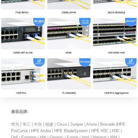
兼容品牌:
华为 | 华三 | 中兴 | 锐捷 | Cisco | Juniper | Arista | Brocade |HPE
ProCurve | HPE Aruba | HPE BladeSystem | HPE H3C | H3C |
Dell | Extreme | HW | Generic | F-tone | Intel | Netgear | IBM |