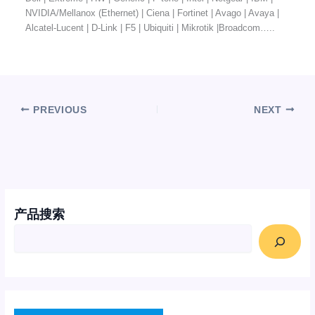
NVIDIA/Mellanox (Ethernet) | Ciena | Fortinet | Avago | Avaya |
Alcatel-Lucent | D-Link | F5 | Ubiquiti | Mikrotik |Broadcom…..
PREVIOUS
NEXT
产品搜索