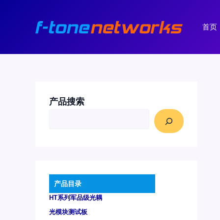
跳
至
首页
内
容
产品搜索
产品目录
HT系列军品级光耦
光模块测试板