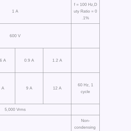
f = 100 Hz,D
1 A
uty Ratio = 0
.1%
600 V
.6 A
0.9 A
1.2 A
60 Hz, 1
 A
9 A
12 A
cycle
5,000 Vrms
Non-
condensing