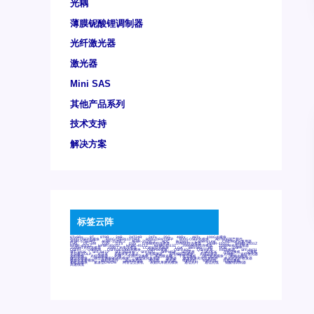
光耦
薄膜铌酸锂调制器
光纤激光器
激光器
Mini SAS
其他产品系列
技术支持
解决方案
标签云阵
6Tx6Rx
8T
8T8R
24R
24T24R
24Tx
25G
48Rx
48Tx
100G光模块
400G OSFP光模块
400G QSFP112 DR4
800G DR8 OSFP
800G OSFP光模块
AD7606国产替代
AFBR-57B4APZ
AFBR-1528CZ
AFBR-2528CZ
AOC
Bypass
Camera Link
CWDM波分复用器
DAS
DC~4M
DSS
DTS
DVS
GYMB光纤连接器
GYM光纤连接器
HFBR-1531Z
HFBR-2531Z
HFBR-4501Z
HFBR-4503Z
HFBR-4511Z
HFBR-4513Z
J599A6光纤连接器
J599A8光电连接器
J599MT光纤连接器
J599Ⅰ光电连接器
LC超短型光模块
LGA
Mini SAS
MT
POB
QSFP
QSFP+
QSFP28
QSFP28 100G光模块
QSFP28笼座
QSFP 40G
QSFP笼座
RP连接器
SFF-8431
SFF-8436
SFF-8472
SFF-8654 4i
SFP 10G
SFP MSA
SFP笼座
Z-BLOCK
万兆交换机
交换机
光切换仪OLP
光开关
光模块笼子座子
光电探测器
光电编码器模块
光电连接器
光端机
光纤激光器
光纤跳线
光纤连接器
光耦
全国产交换机
军品级光耦
千兆交换机
国产化光模块
射频光模块
微型光模块
微型可插拔BGA光模块
微型波分复用器
探测器
收发模块光学引擎组件
机架式光纤收发器
模拟光发射模块
模拟光器件
波分复用器
测试版
激光器
特种光纤
特种光缆
百兆交换机
相机光模块
紧凑型DWDM
网管型交换机
表贴式单路光模块
通信光纤
通信光缆
铌酸锂调制器
高速线缆