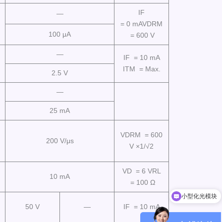
IF
—
= 0 mAVDRM
100 μA
= 600 V
—
IF = 10 mA
ITM = Max.
2.5 V
—
25 mA
VDRM = 600
200 V/μs
V ×1/√2
VD = 6 VRL
10 mA
= 100 Ω
小型化光模块
50 V
—
IF = 10 mA