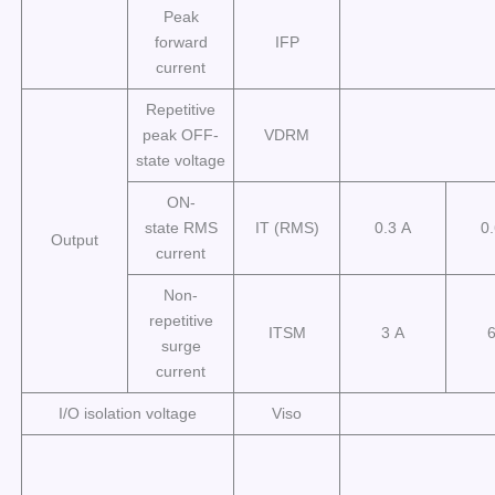
Peak
forward
IFP
current
Repetitive
peak OFF-
VDRM
state voltage
ON-
state RMS
IT (RMS)
0.3 A
0
Output
current
Non-
repetitive
ITSM
3 A
6
surge
current
I/O isolation voltage
Viso