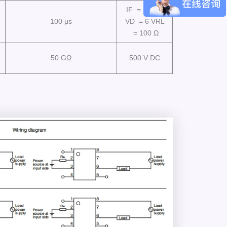
IF = 20 mA
100 μs
VD = 6 VRL
= 100 Ω
50 GΩ
500 V DC