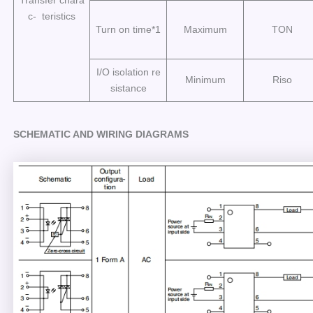
c- teristics
Turn on time*1
Maximum
TON
I/O isolation re
Minimum
Riso
sistance
SCHEMATIC AND WIRING DIAGRAMS