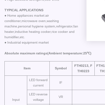
TYPICAL APPLICATIONS
● Home appliances market:air
conditioner,microwave oven,washing
machine,personal hygiene system,refrigerator,fan
heater,inductive heating cooker,rice cooker and
humidifier,etc.
● Industrial equipment market
Absolute maximum ratings(Ambient temperature:25℃)
FTH0213, F
FTH1
Item
Symbol
TH0223
TH
LED forward
IF
current
LED reverse
VR
Input
voltage