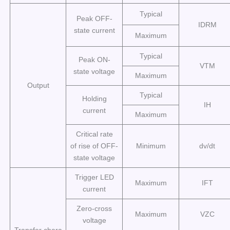
Typical
Peak OFF-
IDRM
state current
Maximum
Typical
Peak ON-
VTM
state voltage
Maximum
Output
Typical
Holding
IH
current
Maximum
Critical rate
of rise of OFF-
Minimum
dv/dt
state voltage
Trigger LED
Maximum
IFT
current
Zero-cross
Maximum
VZC
voltage
Transfer chara