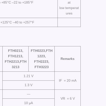
o +85°C –22 to +185°F
at
low temperat
ures
 +125°C –40 to +257°F
FTH0213,
FTH0223,FTH
FTH1213,
1223,
Remarks
FTH2213,FTH
FTH2223,
3213
FTH3223
1.21 V
IF = 20 mA
1.3 V
—
VR = 6 V
10 μA