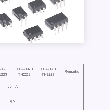
213, F
FTH2213, F
FTH3213, F
Remarks
1223
TH2223
TH3223
50 mA
6 V