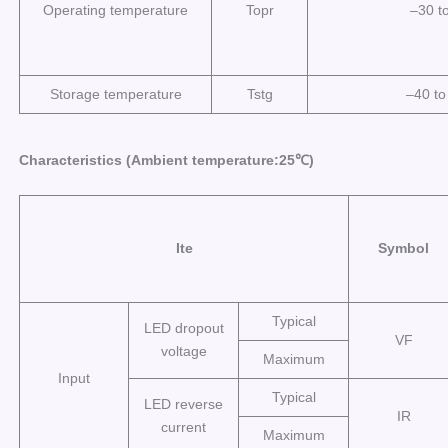
Operating temperature
Topr
–30 t
Storage temperature
Tstg
–40 to
Characteristics (Ambient temperature:25℃)
Ite
Symbol
Typical
LED dropout
VF
voltage
Maximum
Input
Typical
LED reverse
IR
current
Maximum