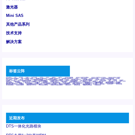
激光器
Mini SAS
其他产品系列
技术支持
解决方案
标签云阵
6Tx6Rx
8T
8T8R
24R
24T24R
24Tx
25G
48Rx
48Tx
100G光模块
400G OSFP光模块
400G QSFP112 DR4
800G DR8 OSFP
800G OSFP光模块
AD7606国产替代
AFBR-57B4APZ
AFBR-1528CZ
AFBR-2528CZ
AOC
Bypass
Camera Link
CWDM波分复用器
DAS
DC~4M
DSS
DTS
DVS
GYMB光纤连接器
GYM光纤连接器
HFBR-1531Z
HFBR-2531Z
HFBR-4501Z
HFBR-4503Z
HFBR-4511Z
HFBR-4513Z
J599A6光纤连接器
J599A8光电连接器
J599MT光纤连接器
J599Ⅰ光电连接器
LC超短型光模块
LGA
Mini SAS
MT
POB
QSFP
QSFP+
QSFP28
QSFP28 100G光模块
QSFP28笼座
QSFP 40G
QSFP笼座
RP连接器
SFF-8431
SFF-8436
SFF-8472
SFF-8654 4i
SFP 10G
SFP MSA
SFP笼座
Z-BLOCK
万兆交换机
交换机
光切换仪OLP
光开关
光模块笼子座子
光电探测器
光电编码器模块
光电连接器
光端机
光纤激光器
光纤跳线
光纤连接器
光耦
全国产交换机
军品级光耦
千兆交换机
国产化光模块
射频光模块
微型光模块
微型可插拔BGA光模块
微型波分复用器
探测器
收发模块光学引擎组件
机架式光纤收发器
模拟光发射模块
模拟光器件
波分复用器
测试版
激光器
特种光纤
特种光缆
百兆交换机
相机光模块
紧凑型DWDM
网管型交换机
表贴式单路光模块
通信光纤
通信光缆
铌酸锂调制器
高速线缆
近期发布
DTS一体化光路模块