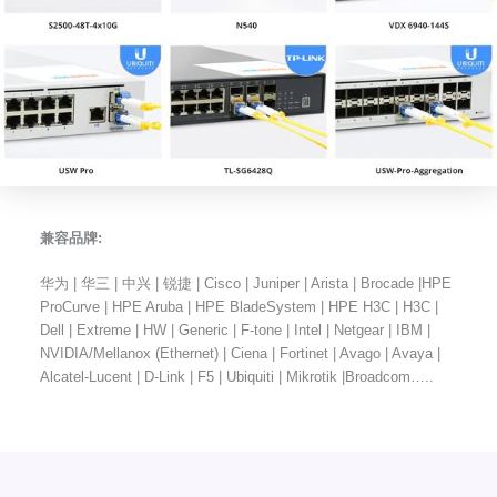
兼容品牌:
华为 | 华三 | 中兴 | 锐捷 | Cisco | Juniper | Arista | Brocade |HPE
ProCurve | HPE Aruba | HPE BladeSystem | HPE H3C | H3C |
Dell | Extreme | HW | Generic | F-tone | Intel | Netgear | IBM |
NVIDIA/Mellanox (Ethernet) | Ciena | Fortinet | Avago | Avaya |
Alcatel-Lucent | D-Link | F5 | Ubiquiti | Mikrotik |Broadcom…..