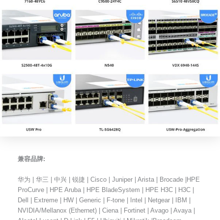
兼容品牌:
华为 | 华三 | 中兴 | 锐捷 | Cisco | Juniper | Arista | Brocade |HPE
ProCurve | HPE Aruba | HPE BladeSystem | HPE H3C | H3C |
Dell | Extreme | HW | Generic | F-tone | Intel | Netgear | IBM |
NVIDIA/Mellanox (Ethernet) | Ciena | Fortinet | Avago | Avaya |