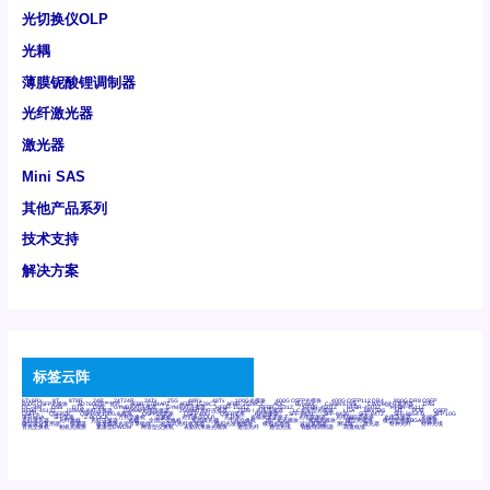
光切换仪OLP
光耦
薄膜铌酸锂调制器
光纤激光器
激光器
Mini SAS
其他产品系列
技术支持
解决方案
标签云阵
6Tx6Rx
8T
8T8R
24R
24T24R
24Tx
25G
48Rx
48Tx
100G光模块
400G OSFP光模块
400G QSFP112 DR4
800G DR8 OSFP
800G OSFP光模块
AD7606国产替代
AFBR-57B4APZ
AFBR-1528CZ
AFBR-2528CZ
AOC
Bypass
Camera Link
CWDM波分复用器
DAS
DC~4M
DSS
DTS
DVS
GYMB光纤连接器
GYM光纤连接器
HFBR-1531Z
HFBR-2531Z
HFBR-4501Z
HFBR-4503Z
HFBR-4511Z
HFBR-4513Z
J599A6光纤连接器
J599A8光电连接器
J599MT光纤连接器
J599Ⅰ光电连接器
LC超短型光模块
LGA
Mini SAS
MT
POB
QSFP
QSFP+
QSFP28
QSFP28 100G光模块
QSFP28笼座
QSFP 40G
QSFP笼座
RP连接器
SFF-8431
SFF-8436
SFF-8472
SFF-8654 4i
SFP 10G
SFP MSA
SFP笼座
Z-BLOCK
万兆交换机
交换机
光切换仪OLP
光开关
光模块笼子座子
光电探测器
光电编码器模块
光电连接器
光端机
光纤激光器
光纤跳线
光纤连接器
光耦
全国产交换机
军品级光耦
千兆交换机
国产化光模块
射频光模块
微型光模块
微型可插拔BGA光模块
微型波分复用器
探测器
收发模块光学引擎组件
机架式光纤收发器
模拟光发射模块
模拟光器件
波分复用器
测试版
激光器
特种光纤
特种光缆
百兆交换机
相机光模块
紧凑型DWDM
网管型交换机
表贴式单路光模块
通信光纤
通信光缆
铌酸锂调制器
高速线缆