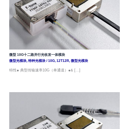
微型 10G十二路并行光收发一体模块
微型光模块
,
特种光模块
/
10G
,
12T12R
,
微型光模块
特性● 典型传输速率10G（单通道）●& […]