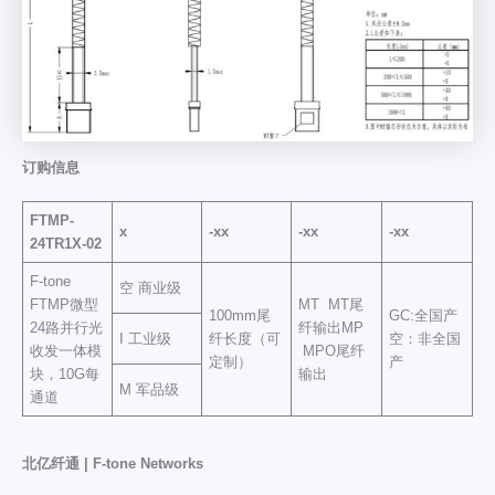
订购信息
FTMP-
x
-xx
-xx
-xx
24TR1X-02
F-tone
空 商业级
FTMP微型
MT MT尾
100mm尾
GC:全国产
24路并行光
纤输出MP
I 工业级
纤长度（可
空：非全国
收发一体模
MPO尾纤
定制）
产
块，10G每
输出
M 军品级
通道
北亿纤通 | F-tone Networks