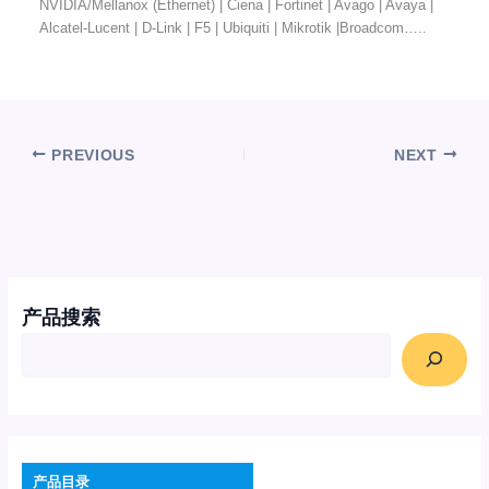
NVIDIA/Mellanox (Ethernet) | Ciena | Fortinet | Avago | Avaya |
Alcatel-Lucent | D-Link | F5 | Ubiquiti | Mikrotik |Broadcom…..
PREVIOUS
NEXT
产品搜索
产品目录