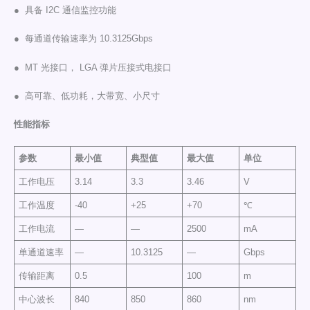
● 具备 I2C 通信监控功能
● 每通道传输速率为 10.3125Gbps
● MT 光接口， LGA 弹片压接式电接口
● 高可靠、低功耗，大带宽、小尺寸
性能指标
参数
最小值
典型值
最大值
单位
工作电压
3.14
3.3
3.46
V
工作温度
-40
+25
+70
℃
工作电流
—
—
2500
mA
单通道速率
—
10.3125
—
Gbps
传输距离
0.5
100
m
中心波长
840
850
860
nm