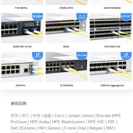
兼容品牌:
华为 | 华三 | 中兴 | 锐捷 | Cisco | Juniper | Arista | Brocade |HPE
ProCurve | HPE Aruba | HPE BladeSystem | HPE H3C | H3C |
Dell | Extreme | HW | Generic | F-tone | Intel | Netgear | IBM |