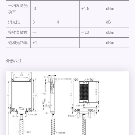
平均发送光
-3
+1.5
dBm
功率
消光比
3
4
dB
接收灵敏度
—
– 10
dBm
饱和光功率
+1
—
—
dBm
外形尺寸