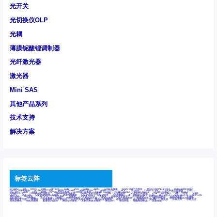
光开关
光切换仪OLP
光耦
薄膜铌酸锂调制器
光纤激光器
激光器
Mini SAS
其他产品系列
技术支持
解决方案
标签云阵
6Tx6Rx
8T
8T8R
24R
24T24R
24Tx
25G
48Rx
48Tx
100G光模块
400G OSFP光模块
400G QSFP112 DR4
800G DR8 OSFP
800G OSFP光模块
AD7606国产替代
AFBR-57B4APZ
AFBR-1528CZ
AFBR-2528CZ
AOC
Bypass
Camera Link
CWDM波分复用器
DAS
DC~4M
DSS
DTS
DVS
GYMB光纤连接器
GYM光纤连接器
HFBR-1531Z
HFBR-2531Z
HFBR-4501Z
HFBR-4503Z
HFBR-4511Z
HFBR-4513Z
J599A6光纤连接器
J599A8光电连接器
J599MT光纤连接器
J599Ⅰ光电连接器
LC超短型光模块
LGA
Mini SAS
MT
POB
QSFP
QSFP+
QSFP28
QSFP28 100G光模块
QSFP28笼座
QSFP 40G
QSFP笼座
RP连接器
SFF-8431
SFF-8436
SFF-8472
SFF-8654 4i
SFP 10G
SFP MSA
SFP笼座
Z-BLOCK
万兆交换机
交换机
光切换仪OLP
光开关
光模块笼子座子
光电探测器
光电编码器模块
光电连接器
光端机
光纤激光器
光纤跳线
光纤连接器
光耦
全国产交换机
军品级光耦
千兆交换机
国产化光模块
射频光模块
微型光模块
微型可插拔BGA光模块
微型波分复用器
探测器
收发模块光学引擎组件
机架式光纤收发器
模拟光发射模块
模拟光器件
波分复用器
测试版
激光器
特种光纤
特种光缆
百兆交换机
相机光模块
紧凑型DWDM
网管型交换机
表贴式单路光模块
通信光纤
通信光缆
铌酸锂调制器
高速线缆