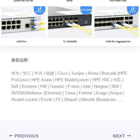
兼容品牌:
华为 | 华三 | 中兴 | 锐捷 | Cisco | Juniper | Arista | Brocade |HPE
ProCurve | HPE Aruba | HPE BladeSystem | HPE H3C | H3C |
Dell | Extreme | HW | Generic | F-tone | Intel | Netgear | IBM |
NVIDIA/Mellanox (Ethernet) | Ciena | Fortinet | Avago | Avaya |
Alcatel-Lucent | D-Link | F5 | Ubiquiti | Mikrotik |Broadcom…..
PREVIOUS
NEXT