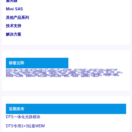
激光器
Mini SAS
其他产品系列
技术支持
解决方案
标签云阵
6Tx6Rx
8T
8T8R
24R
24T24R
24Tx
25G
48Rx
48Tx
100G光模块
400G OSFP光模块
400G QSFP112 DR4
800G DR8 OSFP
800G OSFP光模块
AD7606国产替代
AFBR-57B4APZ
AFBR-1528CZ
AFBR-2528CZ
AOC
Bypass
Camera Link
CWDM波分复用器
DAS
DC~4M
DSS
DTS
DVS
GYMB光纤连接器
GYM光纤连接器
HFBR-1531Z
HFBR-2531Z
HFBR-4501Z
HFBR-4503Z
HFBR-4511Z
HFBR-4513Z
J599A6光纤连接器
J599A8光电连接器
J599MT光纤连接器
J599Ⅰ光电连接器
LC超短型光模块
LGA
Mini SAS
MT
POB
QSFP
QSFP+
QSFP28
QSFP28 100G光模块
QSFP28笼座
QSFP 40G
QSFP笼座
RP连接器
SFF-8431
SFF-8436
SFF-8472
SFF-8654 4i
SFP 10G
SFP MSA
SFP笼座
Z-BLOCK
万兆交换机
交换机
光切换仪OLP
光开关
光模块笼子座子
光电探测器
光电编码器模块
光电连接器
光端机
光纤激光器
光纤跳线
光纤连接器
光耦
全国产交换机
军品级光耦
千兆交换机
国产化光模块
射频光模块
微型光模块
微型可插拔BGA光模块
微型波分复用器
探测器
收发模块光学引擎组件
机架式光纤收发器
模拟光发射模块
模拟光器件
波分复用器
测试版
激光器
特种光纤
特种光缆
百兆交换机
相机光模块
紧凑型DWDM
网管型交换机
表贴式单路光模块
通信光纤
通信光缆
铌酸锂调制器
高速线缆
近期发布
DTS一体化光路模块
DTS专用1×3拉曼WDM