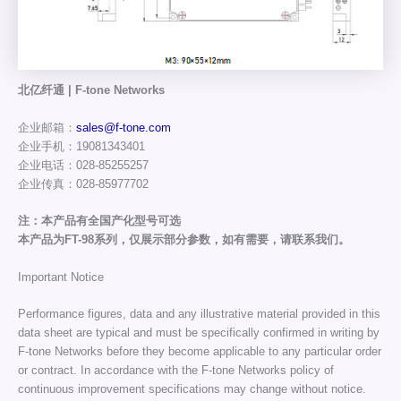
北亿纤通 | F-tone Networks
企业邮箱：
sales@f-tone.com
企业手机：19081343401
企业电话：028-85255257
企业传真：028-85977702
注：本产品有全国产化型号可选
本产品为FT-98系列，仅展示部分参数，如有需要，请联系我们。
Important Notice
Performance figures, data and any illustrative material provided in this
data sheet are typical and must be specifically confirmed in writing by
F-tone Networks before they become applicable to any particular order
or contract. In accordance with the F-tone Networks policy of
continuous improvement specifications may change without notice.