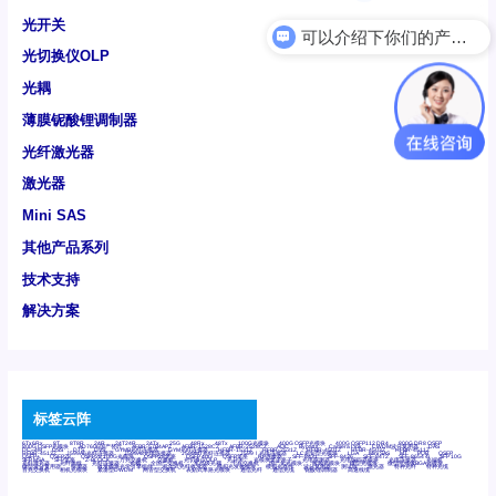
光开关
可以介绍下你们的产品么
光切换仪OLP
光耦
薄膜铌酸锂调制器
光纤激光器
激光器
Mini SAS
其他产品系列
技术支持
解决方案
标签云阵
6Tx6Rx
8T
8T8R
24R
24T24R
24Tx
25G
48Rx
48Tx
100G光模块
400G OSFP光模块
400G QSFP112 DR4
800G DR8 OSFP
800G OSFP光模块
AD7606国产替代
AFBR-57B4APZ
AFBR-1528CZ
AFBR-2528CZ
AOC
Bypass
Camera Link
CWDM波分复用器
DAS
DC~4M
DSS
DTS
DVS
GYMB光纤连接器
GYM光纤连接器
HFBR-1531Z
HFBR-2531Z
HFBR-4501Z
HFBR-4503Z
HFBR-4511Z
HFBR-4513Z
J599A6光纤连接器
J599A8光电连接器
J599MT光纤连接器
J599Ⅰ光电连接器
LC超短型光模块
LGA
Mini SAS
MT
POB
QSFP
QSFP+
QSFP28
QSFP28 100G光模块
QSFP28笼座
QSFP 40G
QSFP笼座
RP连接器
SFF-8431
SFF-8436
SFF-8472
SFF-8654 4i
SFP 10G
SFP MSA
SFP笼座
Z-BLOCK
万兆交换机
交换机
光切换仪OLP
光开关
光模块笼子座子
光电探测器
光电编码器模块
光电连接器
光端机
光纤激光器
光纤跳线
光纤连接器
光耦
全国产交换机
军品级光耦
千兆交换机
国产化光模块
射频光模块
微型光模块
微型可插拔BGA光模块
微型波分复用器
探测器
收发模块光学引擎组件
机架式光纤收发器
模拟光发射模块
模拟光器件
波分复用器
测试版
激光器
特种光纤
特种光缆
百兆交换机
相机光模块
紧凑型DWDM
网管型交换机
表贴式单路光模块
通信光纤
通信光缆
铌酸锂调制器
高速线缆