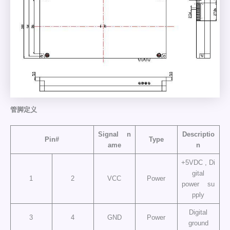
管脚定义
Signal n
Descriptio
Pin#
Type
ame
n
+5VDC , Di
gital
1
2
VCC
Power
power su
pply
Digital
3
4
GND
Power
ground