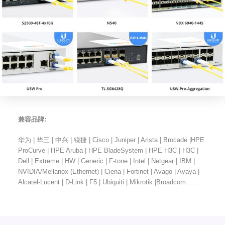
兼容品牌:
华为 | 华三 | 中兴 | 锐捷 | Cisco | Juniper | Arista | Brocade |HPE
ProCurve | HPE Aruba | HPE BladeSystem | HPE H3C | H3C |
Dell | Extreme | HW | Generic | F-tone | Intel | Netgear | IBM |
NVIDIA/Mellanox (Ethernet) | Ciena | Fortinet | Avago | Avaya |
Alcatel-Lucent | D-Link | F5 | Ubiquiti | Mikrotik |Broadcom…..