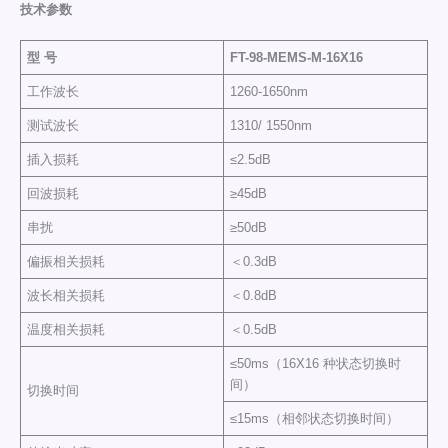
技术参数
型 号
FT-98-MEMS-M-16X16
工作波长
1260-1650nm
测试波长
1310/ 1550nm
插入损耗
≤2.5dB
回波损耗
≥45dB
串扰
≥50dB
偏振相关损耗
＜0.3dB
波长相关损耗
＜0.8dB
温度相关损耗
＜0.5dB
≤50ms（16X16 种状态切换时
间）
切换时间
≤15ms（相邻状态切换时间）