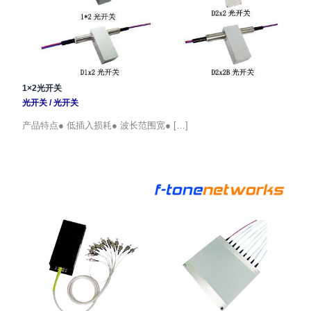
1×2光开关
光开关
/
光开关
产品特点● 低插入损耗● 波长范围宽● […]