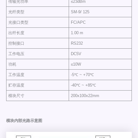
传输光功率
≤23dBm
光纤类型
SM-9/ 125
光接口类型
FC/APC
出纤长度
1.00 m
控制接口
RS232
工作电压
DC5V
功耗
≤10W
工作温度
-5℃ ~ +70℃
贮存温度
-40℃ ~ +85℃
模块尺寸
200x100x22mm
模块内部光路示意图