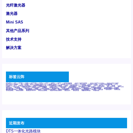
光纤激光器
激光器
Mini SAS
其他产品系列
技术支持
解决方案
标签云阵
6Tx6Rx
8T
8T8R
24R
24T24R
24Tx
25G
48Rx
48Tx
100G光模块
400G OSFP光模块
400G QSFP112 DR4
800G DR8 OSFP
800G OSFP光模块
AD7606国产替代
AFBR-57B4APZ
AFBR-1528CZ
AFBR-2528CZ
AOC
Bypass
Camera Link
CWDM波分复用器
DAS
DC~4M
DSS
DTS
DVS
GYMB光纤连接器
GYM光纤连接器
HFBR-1531Z
HFBR-2531Z
HFBR-4501Z
HFBR-4503Z
HFBR-4511Z
HFBR-4513Z
J599A6光纤连接器
J599A8光电连接器
J599MT光纤连接器
J599Ⅰ光电连接器
LC超短型光模块
LGA
Mini SAS
MT
POB
QSFP
QSFP+
QSFP28
QSFP28 100G光模块
QSFP28笼座
QSFP 40G
QSFP笼座
RP连接器
SFF-8431
SFF-8436
SFF-8472
SFF-8654 4i
SFP 10G
SFP MSA
SFP笼座
Z-BLOCK
万兆交换机
交换机
光切换仪OLP
光开关
光模块笼子座子
光电探测器
光电编码器模块
光电连接器
光端机
光纤激光器
光纤跳线
光纤连接器
光耦
全国产交换机
军品级光耦
千兆交换机
国产化光模块
射频光模块
微型光模块
微型可插拔BGA光模块
微型波分复用器
探测器
收发模块光学引擎组件
机架式光纤收发器
模拟光发射模块
模拟光器件
波分复用器
测试版
激光器
特种光纤
特种光缆
百兆交换机
相机光模块
紧凑型DWDM
网管型交换机
表贴式单路光模块
通信光纤
通信光缆
铌酸锂调制器
高速线缆
近期发布
DTS一体化光路模块