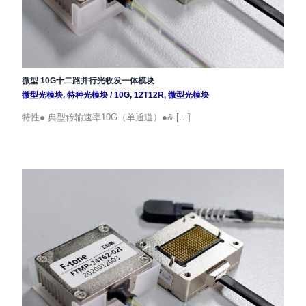
微型 10G十二路并行光收发一体模块
微型光模块
,
特种光模块
/
10G
,
12T12R
,
微型光模块
特性● 典型传输速率10G（单通道）●& […]