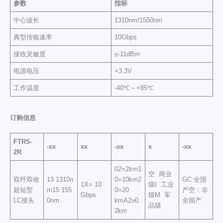
参数
指标
中心波长
1310nm/1550nm
典型传输速率
10Gbps
接收灵敏度
≤-11dBm
电源电压
+3.3V
工作温度
-40℃～+85℃
订购信息
FTRS-
-xx
xx
-xx
x
-xx
2R
02=2km1
空 商业
双纤双收
13 1310n
0=10km2
GC:全国
1X= 10
级I 工业
超短型
m15 155
0=20
产空：非
Gbps
级M 军
LC接头
0nm
kmA2≥0.
全国产
品级
2km