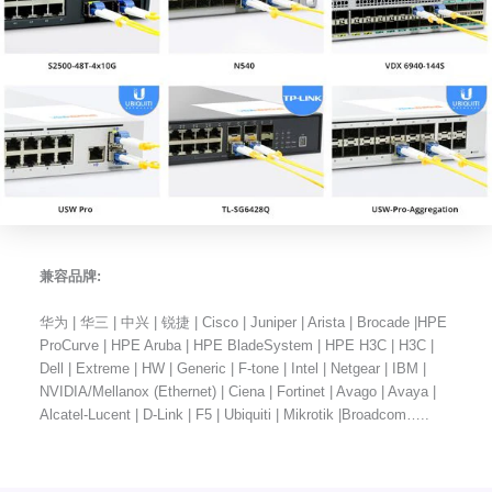
兼容品牌:
华为 | 华三 | 中兴 | 锐捷 | Cisco | Juniper | Arista | Brocade |HPE
ProCurve | HPE Aruba | HPE BladeSystem | HPE H3C | H3C |
Dell | Extreme | HW | Generic | F-tone | Intel | Netgear | IBM |
NVIDIA/Mellanox (Ethernet) | Ciena | Fortinet | Avago | Avaya |
Alcatel-Lucent | D-Link | F5 | Ubiquiti | Mikrotik |Broadcom…..