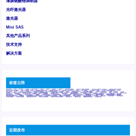
薄膜铌酸锂调制器
光纤激光器
激光器
Mini SAS
其他产品系列
技术支持
解决方案
标签云阵
6Tx6Rx
8T
8T8R
24R
24T24R
24Tx
25G
48Rx
48Tx
100G光模块
400G OSFP光模块
400G QSFP112 DR4
800G DR8 OSFP
800G OSFP光模块
AD7606国产替代
AFBR-57B4APZ
AFBR-1528CZ
AFBR-2528CZ
AOC
Bypass
Camera Link
CWDM波分复用器
DAS
DC~4M
DSS
DTS
DVS
GYMB光纤连接器
GYM光纤连接器
HFBR-1531Z
HFBR-2531Z
HFBR-4501Z
HFBR-4503Z
HFBR-4511Z
HFBR-4513Z
J599A6光纤连接器
J599A8光电连接器
J599MT光纤连接器
J599Ⅰ光电连接器
LC超短型光模块
LGA
Mini SAS
MT
POB
QSFP
QSFP+
QSFP28
QSFP28 100G光模块
QSFP28笼座
QSFP 40G
QSFP笼座
RP连接器
SFF-8431
SFF-8436
SFF-8472
SFF-8654 4i
SFP 10G
SFP MSA
SFP笼座
Z-BLOCK
万兆交换机
交换机
光切换仪OLP
光开关
光模块笼子座子
光电探测器
光电编码器模块
光电连接器
光端机
光纤激光器
光纤跳线
光纤连接器
光耦
全国产交换机
军品级光耦
千兆交换机
国产化光模块
射频光模块
微型光模块
微型可插拔BGA光模块
微型波分复用器
探测器
收发模块光学引擎组件
机架式光纤收发器
模拟光发射模块
模拟光器件
波分复用器
测试版
激光器
特种光纤
特种光缆
百兆交换机
相机光模块
紧凑型DWDM
网管型交换机
表贴式单路光模块
通信光纤
通信光缆
铌酸锂调制器
高速线缆
近期发布