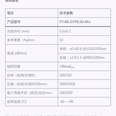
规格参数
项目
技术参数
产品型号
FT-AE-GTFKJU-4Xn
光缆外径 (mm)
5.0±0.2
参考重量（Kg/km）
32
单模：≤0.6/0.6 @1310/1550nm
衰减 (dB/km)
多模：≤3.5/1.5 @850/1300nm
辐照剂量
18Mrad
(si)
拉伸（短期/长期N）
500/250
压扁（短期/长期N/100mm）
3000/2000
最小弯曲半径（静态/动态mm）
10D/20D
使用温度 (℃)
-40～+85