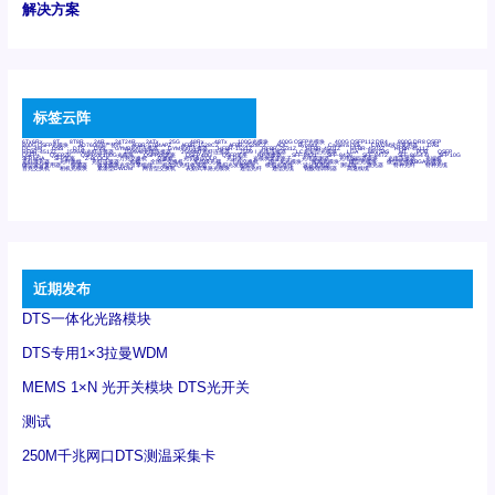
解决方案
标签云阵
6Tx6Rx
8T
8T8R
24R
24T24R
24Tx
25G
48Rx
48Tx
100G光模块
400G OSFP光模块
400G QSFP112 DR4
800G DR8 OSFP
800G OSFP光模块
AD7606国产替代
AFBR-57B4APZ
AFBR-1528CZ
AFBR-2528CZ
AOC
Bypass
Camera Link
CWDM波分复用器
DAS
DC~4M
DSS
DTS
DVS
GYMB光纤连接器
GYM光纤连接器
HFBR-1531Z
HFBR-2531Z
HFBR-4501Z
HFBR-4503Z
HFBR-4511Z
HFBR-4513Z
J599A6光纤连接器
J599A8光电连接器
J599MT光纤连接器
J599Ⅰ光电连接器
LC超短型光模块
LGA
Mini SAS
MT
POB
QSFP
QSFP+
QSFP28
QSFP28 100G光模块
QSFP28笼座
QSFP 40G
QSFP笼座
RP连接器
SFF-8431
SFF-8436
SFF-8472
SFF-8654 4i
SFP 10G
SFP MSA
SFP笼座
Z-BLOCK
万兆交换机
交换机
光切换仪OLP
光开关
光模块笼子座子
光电探测器
光电编码器模块
光电连接器
光端机
光纤激光器
光纤跳线
光纤连接器
光耦
全国产交换机
军品级光耦
千兆交换机
国产化光模块
射频光模块
微型光模块
微型可插拔BGA光模块
微型波分复用器
探测器
收发模块光学引擎组件
机架式光纤收发器
模拟光发射模块
模拟光器件
波分复用器
测试版
激光器
特种光纤
特种光缆
百兆交换机
相机光模块
紧凑型DWDM
网管型交换机
表贴式单路光模块
通信光纤
通信光缆
铌酸锂调制器
高速线缆
近期发布
DTS一体化光路模块
DTS专用1×3拉曼WDM
MEMS 1×N 光开关模块 DTS光开关
测试
250M千兆网口DTS测温采集卡