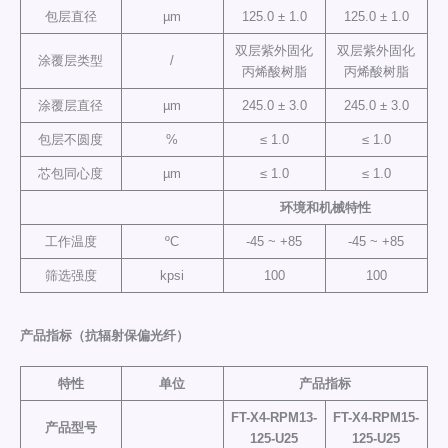
包层直径
µm
125.0 ± 1.0
125.0 ± 1.0
双层紫外固化
双层紫外固化
涂覆层类型
/
丙烯酸树脂
丙烯酸树脂
涂覆层直径
µm
245.0 ± 3.0
245.0 ± 3.0
包层不圆度
%
≤ 1.0
≤ 1.0
芯包同心度
µm
≤ 1.0
≤ 1.0
环境
和
机械特性
工作温度
ºC
-45 ~ +85
-45 ~ +85
筛选强度
kpsi
100
100
产品指标（抗辐射保偏光纤）
特性
单位
产品指标
FT-X4-
RPM
13-
FT-X4-
RPM
15-
产品型号
125-U25
125-U25