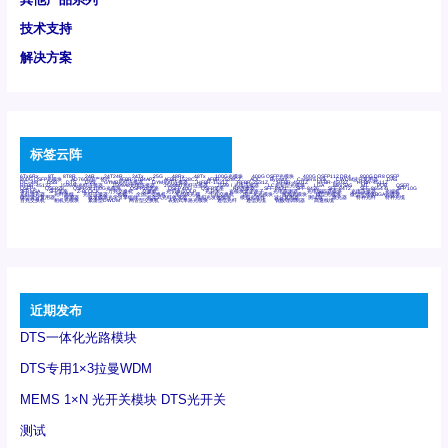
技术支持
解决方案
标签云阵
6Tx6Rx
8T
8T8R
24R
24T24R
24Tx
25G
48Rx
48Tx
100G光模块
400G OSFP光模块
400G QSFP112 DR4
800G DR8 OSFP
800G OSFP光模块
AD7606国产替代
AFBR-57B4APZ
AFBR-1528CZ
AFBR-2528CZ
AOC
Bypass
Camera Link
CWDM波分复用器
DAS
DC~4M
DSS
DTS
DVS
GYMB光纤连接器
GYM光纤连接器
HFBR-1531Z
HFBR-2531Z
HFBR-4501Z
HFBR-4503Z
HFBR-4511Z
HFBR-4513Z
J599A6光纤连接器
J599A8光电连接器
J599MT光纤连接器
J599Ⅰ光电连接器
LC超短型光模块
LGA
Mini SAS
MT
POB
QSFP
QSFP+
QSFP28
QSFP28 100G光模块
QSFP28笼座
QSFP 40G
QSFP笼座
RP连接器
SFF-8431
SFF-8436
SFF-8472
SFF-8654 4i
SFP 10G
SFP MSA
SFP笼座
Z-BLOCK
万兆交换机
交换机
光切换仪OLP
光开关
光模块笼子座子
光电探测器
光电编码器模块
光电连接器
光端机
光纤激光器
光纤跳线
光纤连接器
光耦
全国产交换机
军品级光耦
千兆交换机
国产化光模块
射频光模块
微型光模块
微型可插拔BGA光模块
微型波分复用器
探测器
收发模块光学引擎组件
机架式光纤收发器
模拟光发射模块
模拟光器件
波分复用器
测试版
激光器
特种光纤
特种光缆
百兆交换机
相机光模块
紧凑型DWDM
网管型交换机
表贴式单路光模块
通信光纤
通信光缆
铌酸锂调制器
高速线缆
近期发布
DTS一体化光路模块
DTS专用1×3拉曼WDM
MEMS 1×N 光开关模块 DTS光开关
测试