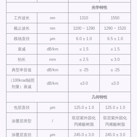
光学特性
工作波长
nm
1310
1550
截止波长
nm
1100 ~ 1290
1290 ~ 1520
模场直径
µm
6.0 ± 1.0
6.5 ± 1.0
衰减
dB/km
≤ 1.5
≤ 1.5
拍长
mm
≤ 2.5
≤ 3.0
典型串音值
dB/km
≤ -25
≤ -25
（100krad辐照
dB/km
≤3.0
≤3.0
剂量）衰减
几何特性
包层直径
µm
125.0 ± 1.0
125.0 ± 1.0
双层紫外固化
双层紫外固化
涂覆层类型
/
丙烯酸树脂
丙烯酸树脂
涂覆层直径
µm
245.0 ± 3.0
245.0 ± 3.0