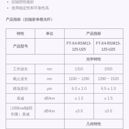
抗辐照性能好
使用稳定性和可靠性高
产品指标（抗辐射单模光纤）
特性
单位
产品指标
FT-X4-
RSM
13-
FT-X4-
R
S
M
15-
产品型号
125-U25
125-U25
光学特性
工作波长
nm
1310
1550
截止波长
nm
1100 ~ 1290
1290 ~ 1520
模场直径
µm
6.0 ± 1.0
6.5 ± 1.0
衰减
dB/km
≤ 1.5
≤ 1.5
（100krad辐照
dB/km
≤3.0
≤3.0
剂量）衰减
几何特性