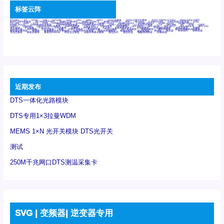
标签云阵
6Tx6Rx
8T
8T8R
24R
24T24R
24Tx
25G
48Rx
48Tx
100G光模块
400G OSFP光模块
400G QSFP112 DR4
800G DR8 OSFP
800G OSFP光模块
AD7606国产替代
AFBR-57B4APZ
AFBR-1528CZ
AFBR-2528CZ
AOC
Bypass
Camera Link
CWDM波分复用器
DAS
DC~4M
DSS
DTS
DVS
GYMB光纤连接器
GYM光纤连接器
HFBR-1531Z
HFBR-2531Z
HFBR-4501Z
HFBR-4503Z
HFBR-4511Z
HFBR-4513Z
J599A6光纤连接器
J599A8光电连接器
J599MT光纤连接器
J599Ⅰ光电连接器
LC超短型光模块
LGA
Mini SAS
MT
POB
QSFP
QSFP+
QSFP28
QSFP28 100G光模块
QSFP28笼座
QSFP 40G
QSFP笼座
RP连接器
SFF-8431
SFF-8436
SFF-8472
SFF-8654 4i
SFP 10G
SFP MSA
SFP笼座
Z-BLOCK
万兆交换机
交换机
光切换仪OLP
光开关
光模块笼子座子
光电探测器
光电编码器模块
光电连接器
光端机
光纤激光器
光纤跳线
光纤连接器
光耦
全国产交换机
军品级光耦
千兆交换机
国产化光模块
射频光模块
微型光模块
微型可插拔BGA光模块
微型波分复用器
探测器
收发模块光学引擎组件
机架式光纤收发器
模拟光发射模块
模拟光器件
波分复用器
测试版
激光器
特种光纤
特种光缆
百兆交换机
相机光模块
紧凑型DWDM
网管型交换机
表贴式单路光模块
通信光纤
通信光缆
铌酸锂调制器
高速线缆
近期发布
DTS一体化光路模块
DTS专用1×3拉曼WDM
MEMS 1×N 光开关模块 DTS光开关
测试
250M千兆网口DTS测温采集卡
SVG | 变频器| 逆变器专用