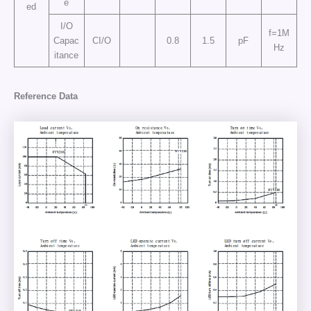
e
ed
I/O
f=1M
Capac
CI/O
0.8
1.5
pF
Hz
itance
Reference Data