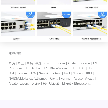
兼容品牌:
华为 | 华三 | 中兴 | 锐捷 | Cisco | Juniper | Arista | Brocade |HPE
ProCurve | HPE Aruba | HPE BladeSystem | HPE H3C | H3C |
Dell | Extreme | HW | Generic | F-tone | Intel | Netgear | IBM |
NVIDIA/Mellanox (Ethernet) | Ciena | Fortinet | Avago | Avaya |
Alcatel-Lucent | D-Link | F5 | Ubiquiti | Mikrotik |Broadcom…..