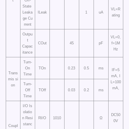
t
Off-
State
VL=R
Leaka
ILeak
1
uA
ating
ge Cu
rrent
Outpu
VL=0,
t
COut
45
pF
f=1M
Capac
Hz
itance
Turn-
On
TOn
0.23
0.5
ms
IF=5
Trans
Time
mA, I
mis si
L=100
Turn-
on
mA,
Off
TOff
0.03
0.2
ms
Time
I/O Is
olatio
DC50
n Resi
RI/O
1010
Ω
0V
stanc
Coupl