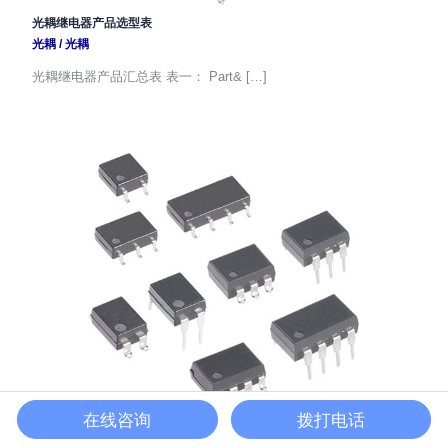
光耦继电器产品选型表
光耦
/
光耦
光耦继电器产品汇总表 表一： Part& […]
在线咨询
拨打电话
兼容AQY210EHA光耦,FTY282S国产替换
光耦
/
光耦