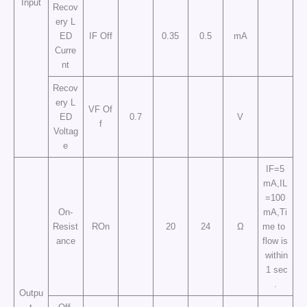
Input
Recov
ery L
ED
IF Off
0.35
0.5
mA
Curre
nt
Recov
ery L
VF Of
ED
0.7
V
f
Voltag
e
IF=5
mA,IL
=100
On-
mA,Ti
Resist
ROn
20
24
Ω
me to
ance
flow is
within
1 sec
.
Outpu