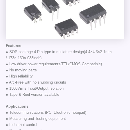
Features
● SOP package 4 Pin type in miniature design(4.4×4.3×2.1mm
/.173×.169×.083inch)
● Low driver power requirements(TTL/CMOS Compatible)
● No moving parts
● High reliability
● Arc-Free with no snubbing circuits
● 1500Vrms Input/Output isolation
● Tape & Reel version available
Applications
● Telecommunications (PC, Electronic notepad)
● Measuring and Testing equipment
● Industrial control