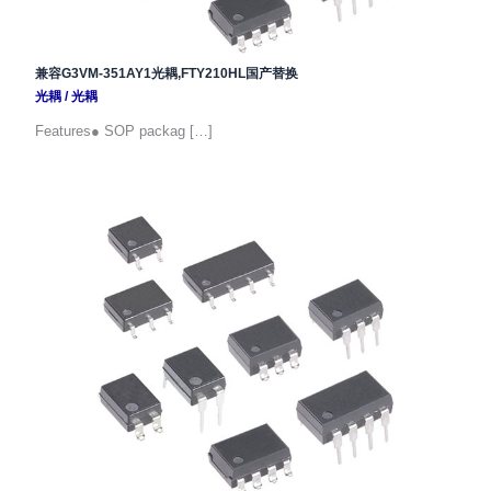
兼容G3VM-351AY1光耦,FTY210HL国产替换
光耦
/
光耦
Features● SOP packag […]