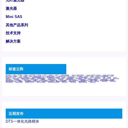
光纤激光器
激光器
Mini SAS
其他产品系列
技术支持
解决方案
标签云阵
6Tx6Rx
8T
8T8R
24R
24T24R
24Tx
25G
48Rx
48Tx
100G光模块
400G OSFP光模块
400G QSFP112 DR4
800G DR8 OSFP
800G OSFP光模块
AD7606国产替代
AFBR-57B4APZ
AFBR-1528CZ
AFBR-2528CZ
AOC
Bypass
Camera Link
CWDM波分复用器
DAS
DC~4M
DSS
DTS
DVS
GYMB光纤连接器
GYM光纤连接器
HFBR-1531Z
HFBR-2531Z
HFBR-4501Z
HFBR-4503Z
HFBR-4511Z
HFBR-4513Z
J599A6光纤连接器
J599A8光电连接器
J599MT光纤连接器
J599Ⅰ光电连接器
LC超短型光模块
LGA
Mini SAS
MT
POB
QSFP
QSFP+
QSFP28
QSFP28 100G光模块
QSFP28笼座
QSFP 40G
QSFP笼座
RP连接器
SFF-8431
SFF-8436
SFF-8472
SFF-8654 4i
SFP 10G
SFP MSA
SFP笼座
Z-BLOCK
万兆交换机
交换机
光切换仪OLP
光开关
光模块笼子座子
光电探测器
光电编码器模块
光电连接器
光端机
光纤激光器
光纤跳线
光纤连接器
光耦
全国产交换机
军品级光耦
千兆交换机
国产化光模块
射频光模块
微型光模块
微型可插拔BGA光模块
微型波分复用器
探测器
收发模块光学引擎组件
机架式光纤收发器
模拟光发射模块
模拟光器件
波分复用器
测试版
激光器
特种光纤
特种光缆
百兆交换机
相机光模块
紧凑型DWDM
网管型交换机
表贴式单路光模块
通信光纤
通信光缆
铌酸锂调制器
高速线缆
近期发布
DTS一体化光路模块