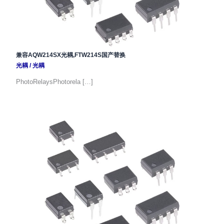
兼容AQW214SX光耦,FTW214S国产替换
光耦
/
光耦
PhotoRelaysPhotorela […]