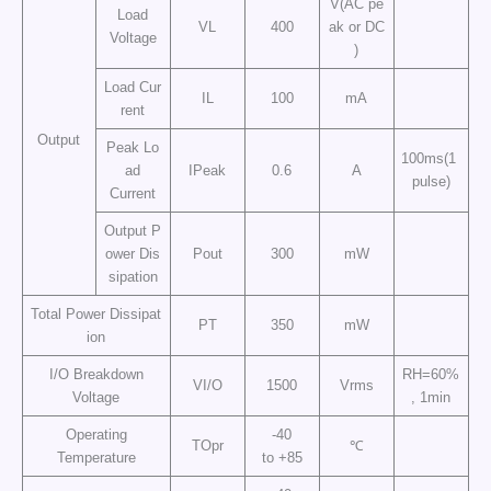
V(AC pe
Load
VL
400
ak or DC
Voltage
)
Load Cur
IL
100
mA
rent
Output
Peak Lo
100ms(1
ad
IPeak
0.6
A
pulse)
Current
Output P
ower Dis
Pout
300
mW
sipation
Total Power Dissipat
PT
350
mW
ion
I/O Breakdown
RH=60%
VI/O
1500
Vrms
Voltage
, 1min
Operating
-40
TOpr
℃
Temperature
to +85