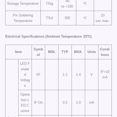
-40
Storage Temperature
TStg
℃
to +100
Pin Soldering
10
TSol
260
℃
Temperature
sec max.
Electrical Specifications (Ambient Temperature: 25℃)
Symb
Condi
Item
MIN.
TYP.
MAX.
Units
ol
tions
LED F
orwar
IF=10
d
VF
1.2
1.4
V
mA
Voltag
e
Opera
tion L
IF On
0.5
1.0
mA
ED C
urrent