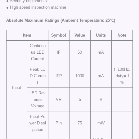
● Security equipments
● High speed inspection machine
Absolute Maximum Ratings (Ambient Temperature: 25℃)
Item
Symbol
Value
Units
Note
Continuo
us LED
IF
50
mA
Current
Peak LE
f=100Hz,
D Curren
IFP
1000
mA
duty= 1
t
%
Input
LED Rev
erse
VR
5
V
Voltage
Input Po
wer Dissi
PIn
75
mW
pation