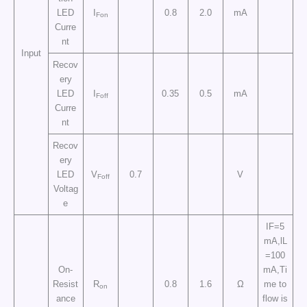
LED
I
0.8
2.0
mA
Fon
Curre
nt
Input
Recov
ery
LED
I
0.35
0.5
mA
Foff
Curre
nt
Recov
ery
LED
V
0.7
V
Foff
Voltag
e
IF=5
mA,lL
=100
On-
mA,Ti
Resist
R
0.8
1.6
Ω
me to
on
ance
flow is