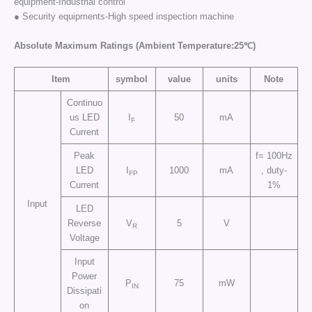
equipment-Industrial control
● Security equipments-High speed inspection machine
Absolute Maximum Ratings (Ambient Temperature:25℃)
Item
symbol
value
units
Note
Continuo
us LED
I
50
mA
F
Current
Peak
f= 100Hz
LED
I
1000
mA
, duty-
FP
Current
1%
Input
LED
Reverse
V
5
V
R
Voltage
Input
Power
P
75
mW
IN
Dissipati
on