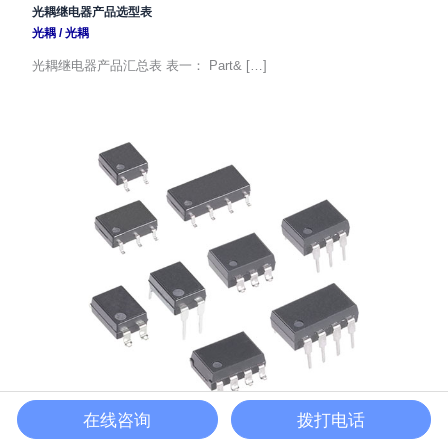
光耦继电器产品选型表
光耦
/
光耦
光耦继电器产品汇总表 表一： Part& […]
兼容AQY210EHA光耦,FTY282S国产替换
在线咨询
拨打电话
光耦
/
光耦