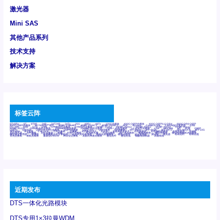
激光器
Mini SAS
其他产品系列
技术支持
解决方案
标签云阵
6Tx6Rx
8T
8T8R
24R
24T24R
24Tx
25G
48Rx
48Tx
100G光模块
400G OSFP光模块
400G QSFP112 DR4
800G DR8 OSFP
800G OSFP光模块
AD7606国产替代
AFBR-57B4APZ
AFBR-1528CZ
AFBR-2528CZ
AOC
Bypass
Camera Link
CWDM波分复用器
DAS
DC~4M
DSS
DTS
DVS
GYMB光纤连接器
GYM光纤连接器
HFBR-1531Z
HFBR-2531Z
HFBR-4501Z
HFBR-4503Z
HFBR-4511Z
HFBR-4513Z
J599A6光纤连接器
J599A8光电连接器
J599MT光纤连接器
J599Ⅰ光电连接器
LC超短型光模块
LGA
Mini SAS
MT
POB
QSFP
QSFP+
QSFP28
QSFP28 100G光模块
QSFP28笼座
QSFP 40G
QSFP笼座
RP连接器
SFF-8431
SFF-8436
SFF-8472
SFF-8654 4i
SFP 10G
SFP MSA
SFP笼座
Z-BLOCK
万兆交换机
交换机
光切换仪OLP
光开关
光模块笼子座子
光电探测器
光电编码器模块
光电连接器
光端机
光纤激光器
光纤跳线
光纤连接器
光耦
全国产交换机
军品级光耦
千兆交换机
国产化光模块
射频光模块
微型光模块
微型可插拔BGA光模块
微型波分复用器
探测器
收发模块光学引擎组件
机架式光纤收发器
模拟光发射模块
模拟光器件
波分复用器
测试版
激光器
特种光纤
特种光缆
百兆交换机
相机光模块
紧凑型DWDM
网管型交换机
表贴式单路光模块
通信光纤
通信光缆
铌酸锂调制器
高速线缆
近期发布
DTS一体化光路模块
DTS专用1×3拉曼WDM