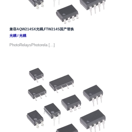
兼容AQW214SX光耦,FTW214S国产替换
光耦
/
光耦
PhotoRelaysPhotorela […]