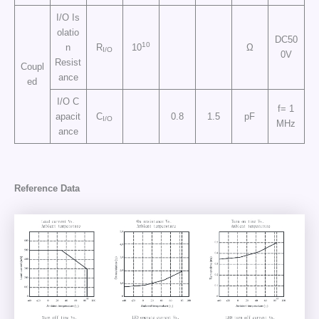
I/O Is
olatio
DC50
10
n
R
10
Ω
I/O
0V
Resist
Coupl
ance
ed
I/O C
f= 1
apacit
C
0.8
1.5
pF
I/O
MHz
ance
Reference Data