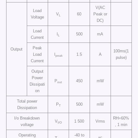
V(AC
Load
V
60
Peak or
L
Voltage
DC)
Load
I
500
mA
L
Current
Peak
Output
100ms(1
Load
I
1.5
A
peak
pulse)
Current
Output
Power
P
450
mW
out
Dissipati
on
Total power
P
500
mW
T
Dissipation
I/o Breakdown
RH=60%
V
1 500
Vrms
I/O
voltage
, 1 min
Operating
-40 to