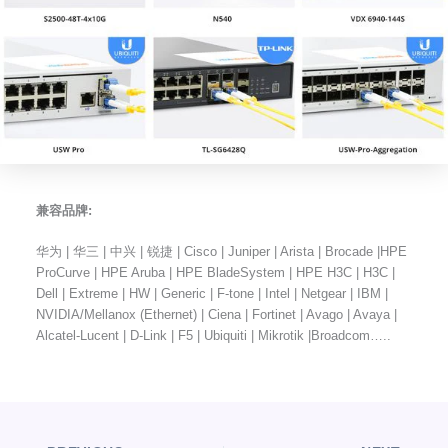
兼容品牌:
华为 | 华三 | 中兴 | 锐捷 | Cisco | Juniper | Arista | Brocade |HPE
ProCurve | HPE Aruba | HPE BladeSystem | HPE H3C | H3C |
Dell | Extreme | HW | Generic | F-tone | Intel | Netgear | IBM |
NVIDIA/Mellanox (Ethernet) | Ciena | Fortinet | Avago | Avaya |
Alcatel-Lucent | D-Link | F5 | Ubiquiti | Mikrotik |Broadcom…..