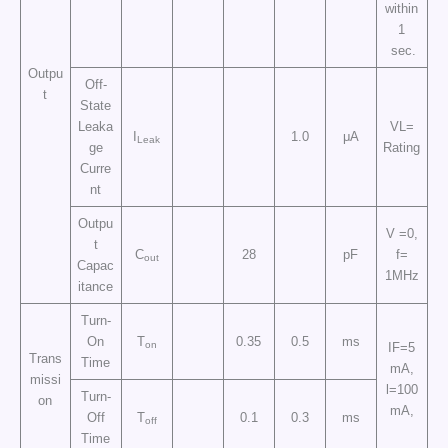
within
1
sec.
Outpu
Off-
t
State
Leaka
VL=
I
1.0
μA
Leak
ge
Rating
Curre
nt
Outpu
V =0,
t
C
28
pF
f=
out
Capac
1MHz
itance
Turn-
On
T
0.35
0.5
ms
on
IF=5
Trans
Time
mA,
missi
l=100
Turn-
on
mA,
Off
T
0.1
0.3
ms
off
Time