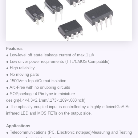
Features
● Low-level off state leakage current of max.1 μA
● Low driver power requirements (TTL/CMOS Compatible)
● High reliability
● No moving parts
● 1500Vms Input/Output isolation
● Arc-Free with no snubbing circuits
● SOPpackage 4 Pin type in miniature
design(4.4×4.3×2.1mm/.173×.169×.083inch)
● The optically coupled input is controlled by a highly efficientGaAIAs
infrared LED and MOS FETs on the output side.
Applications
● Telecommunications (PC, Electronic notepad)Measuring and Testing