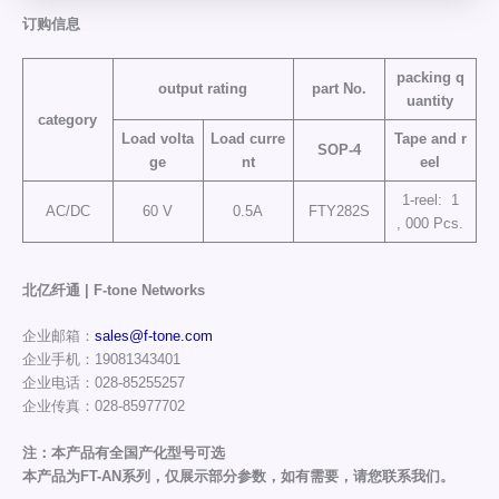
订购信息
packing q
output rating
part No.
uantity
category
Load volta
Load curre
Tape and r
SOP-4
ge
nt
eel
1-reel: 1
AC/DC
60 V
0.5A
FTY282S
, 000 Pcs.
北亿纤通 | F-tone Networks
企业邮箱：
sales@f-tone.com
企业手机：19081343401
企业电话：028-85255257
企业传真：028-85977702
注：本产品有全国产化型号可选
本产品为FT-AN系列，仅展示部分参数，如有需要，请您联系我们。