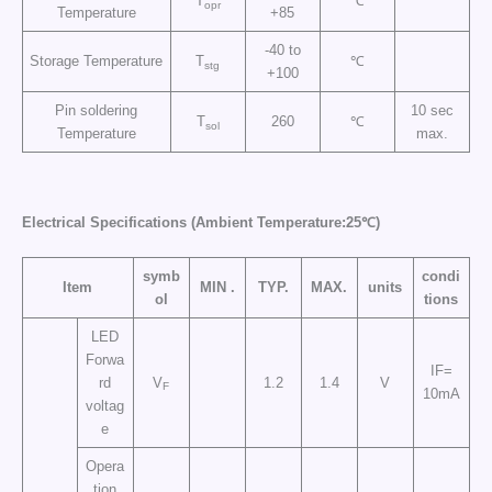
T
℃
opr
Temperature
+85
-40 to
Storage Temperature
T
℃
stg
+100
Pin soldering
10 sec
T
260
℃
sol
Temperature
max.
Electrical Specifications (Ambient Temperature:25℃)
symb
condi
Item
MIN .
TYP.
MAX.
units
ol
tions
LED
Forwa
IF=
rd
V
1.2
1.4
V
F
10mA
voltag
e
Opera
tion