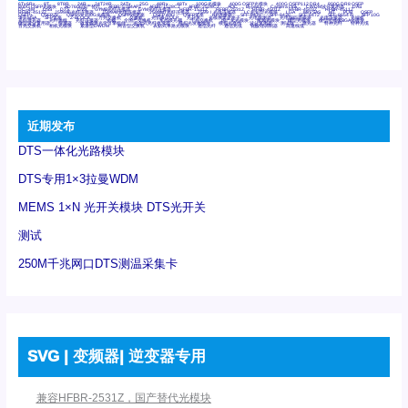
6Tx6Rx
8T
8T8R
24R
24T24R
24Tx
25G
48Rx
48Tx
100G光模块
400G OSFP光模块
400G QSFP112 DR4
800G DR8 OSFP
800G OSFP光模块
AD7606国产替代
AFBR-57B4APZ
AFBR-1528CZ
AFBR-2528CZ
AOC
Bypass
Camera Link
CWDM波分复用器
DAS
DC~4M
DSS
DTS
DVS
GYMB光纤连接器
GYM光纤连接器
HFBR-1531Z
HFBR-2531Z
HFBR-4501Z
HFBR-4503Z
HFBR-4511Z
HFBR-4513Z
J599A6光纤连接器
J599A8光电连接器
J599MT光纤连接器
J599Ⅰ光电连接器
LC超短型光模块
LGA
Mini SAS
MT
POB
QSFP
QSFP+
QSFP28
QSFP28 100G光模块
QSFP28笼座
QSFP 40G
QSFP笼座
RP连接器
SFF-8431
SFF-8436
SFF-8472
SFF-8654 4i
SFP 10G
SFP MSA
SFP笼座
Z-BLOCK
万兆交换机
交换机
光切换仪OLP
光开关
光模块笼子座子
光电探测器
光电编码器模块
光电连接器
光端机
光纤激光器
光纤跳线
光纤连接器
光耦
全国产交换机
军品级光耦
千兆交换机
国产化光模块
射频光模块
微型光模块
微型可插拔BGA光模块
微型波分复用器
探测器
收发模块光学引擎组件
机架式光纤收发器
模拟光发射模块
模拟光器件
波分复用器
测试版
激光器
特种光纤
特种光缆
百兆交换机
相机光模块
紧凑型DWDM
网管型交换机
表贴式单路光模块
通信光纤
通信光缆
铌酸锂调制器
高速线缆
近期发布
DTS一体化光路模块
DTS专用1×3拉曼WDM
MEMS 1×N 光开关模块 DTS光开关
测试
250M千兆网口DTS测温采集卡
SVG | 变频器| 逆变器专用
兼容HFBR-2531Z，国产替代光模块