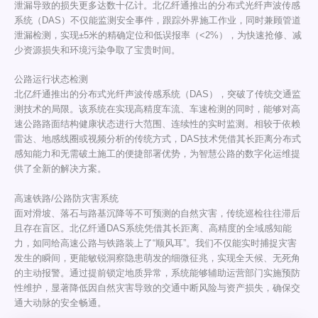
泄漏导致的损失更多达数十亿计。北亿纤通推出的分布式光纤声波传感
系统（DAS）不仅能监测安全事件，跟踪外界施工作业，同时兼顾管道
泄漏检测，实现±5米的精确定位和低误报率（<2%），为快速抢修、减
少资源损失和环境污染争取了宝贵时间。
公路运行状态检测
北亿纤通推出的分布式光纤声波传感系统（DAS），突破了传统交通监
测技术的局限。该系统在实现高精度车流、车速检测的同时，能够对高
速公路路面结构健康状态进行大范围、连续性的实时监测。相较于依赖
雷达、地感线圈或视频分析的传统方式，DAS技术凭借其长距离分布式
感知能力和无需破土施工的便捷部署优势，为智慧公路的数字化运维提
供了全新的解决方案。
高速铁路/公路防灾害系统
面对滑坡、落石与路基沉降等不可预测的自然灾害，传统巡检往往滞后
且存在盲区。北亿纤通DAS系统凭借其长距离、高精度的全域感知能
力，如同给高速公路与铁路装上了“顺风耳”。我们不仅能实时捕捉灾害
发生的瞬间，更能敏锐洞察隐患萌发的细微征兆，实现全天候、无死角
的主动报警。通过提前锁定地质异常，系统能够辅助运营部门实施预防
性维护，显著降低因自然灾害导致的交通中断风险与资产损失，确保交
通大动脉的安全畅通。