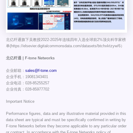
北亿纤通旗下吴教授2022-2025年连续四年入选全球前2%顶尖科学家榜
单(https://elsevier.digitalcommonsdata.com/datasets/btchxktzyw/6）
北亿纤通 | F-tone Networks
企业邮箱：
sales@f-tone.com
企业手机：19081343401
企业电话：028-85255257
企业传真：028-85977702
Important Notice
Performance figures, data and any illustrative material provided in this
data sheet are typical and must be specifically confirmed in writing by
F-tone Networks before they become applicable to any particular order
or contract. In accordance with the F-tone Networks policy of