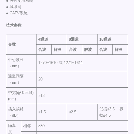
● 波分复用系统
● 城域网
● CATV系统
技术参数
4通道
8通道
16通道
参数
合波
解波
合波
解波
合波
解波
中心波长
1270~1610 或 1271~1611
（nm）
通道间隔
20
（nm）
带宽(@-0.5dB)
≥13
(nm)
插入损耗
低损≤3.5 标
≤1.5
≤2.5
（dB）
损≤4.5
隔离
相邻
≥30
度