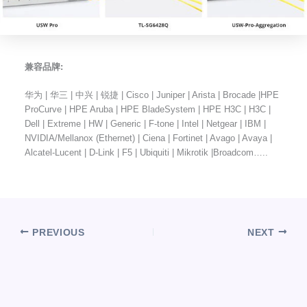
兼容品牌:
华为 | 华三 | 中兴 | 锐捷 | Cisco | Juniper | Arista | Brocade |HPE
ProCurve | HPE Aruba | HPE BladeSystem | HPE H3C | H3C |
Dell | Extreme | HW | Generic | F-tone | Intel | Netgear | IBM |
NVIDIA/Mellanox (Ethernet) | Ciena | Fortinet | Avago | Avaya |
Alcatel-Lucent | D-Link | F5 | Ubiquiti | Mikrotik |Broadcom…..
PREVIOUS
NEXT