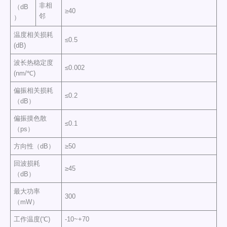
非相
（dB
≥40
邻
）
温度相关损耗
≤0.5
(dB)
波长热稳定度
≤0.002
(nm/℃)
偏振相关损耗
≤0.2
（dB）
偏振摸色散
≤0.1
（ps）
方向性（dB）
≥50
回波损耗
≥45
（dB）
最大功率
300
（mW）
工作温度(℃)
-10~+70