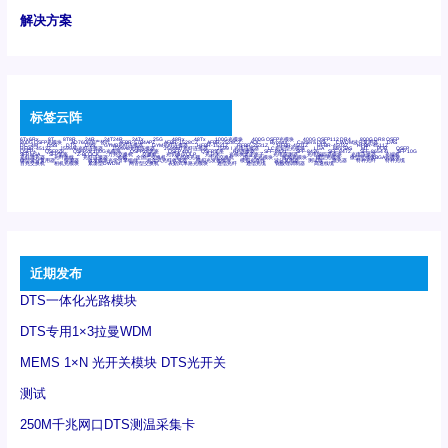
解决方案
标签云阵
6Tx6Rx
8T
8T8R
24R
24T24R
24Tx
25G
48Rx
48Tx
100G光模块
400G OSFP光模块
400G QSFP112 DR4
800G DR8 OSFP
800G OSFP光模块
AD7606国产替代
AFBR-57B4APZ
AFBR-1528CZ
AFBR-2528CZ
AOC
Bypass
Camera Link
CWDM波分复用器
DAS
DC~4M
DSS
DTS
DVS
GYMB光纤连接器
GYM光纤连接器
HFBR-1531Z
HFBR-2531Z
HFBR-4501Z
HFBR-4503Z
HFBR-4511Z
HFBR-4513Z
J599A6光纤连接器
J599A8光电连接器
J599MT光纤连接器
J599Ⅰ光电连接器
LC超短型光模块
LGA
Mini SAS
MT
POB
QSFP
QSFP+
QSFP28
QSFP28 100G光模块
QSFP28笼座
QSFP 40G
QSFP笼座
RP连接器
SFF-8431
SFF-8436
SFF-8472
SFF-8654 4i
SFP 10G
SFP MSA
SFP笼座
Z-BLOCK
万兆交换机
交换机
光切换仪OLP
光开关
光模块笼子座子
光电探测器
光电编码器模块
光电连接器
光端机
光纤激光器
光纤跳线
光纤连接器
光耦
全国产交换机
军品级光耦
千兆交换机
国产化光模块
射频光模块
微型光模块
微型可插拔BGA光模块
微型波分复用器
探测器
收发模块光学引擎组件
机架式光纤收发器
模拟光发射模块
模拟光器件
波分复用器
测试版
激光器
特种光纤
特种光缆
百兆交换机
相机光模块
紧凑型DWDM
网管型交换机
表贴式单路光模块
通信光纤
通信光缆
铌酸锂调制器
高速线缆
近期发布
DTS一体化光路模块
DTS专用1×3拉曼WDM
MEMS 1×N 光开关模块 DTS光开关
测试
250M千兆网口DTS测温采集卡