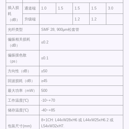
插入损
通道端
1.0
1.5
1.5
1.5
3.0
耗
升级端
1.2
1.2
（dB）
光纤类型
SMF 28, 900μm松套管
偏振相关损耗
≤0.2
（dB）
偏振摸色散
≤0.1
（ps）
方向性（dB）
≥50
回波损耗（dB）
≥45
最大功率（mW）
500
工作温度(℃)
-10~+70
储存温度(℃)
-40~+85
8+1CH: L44xW28xH6 或 L44xW25xH6.2 或
包装尺寸(mm)
L54xW32xH7.