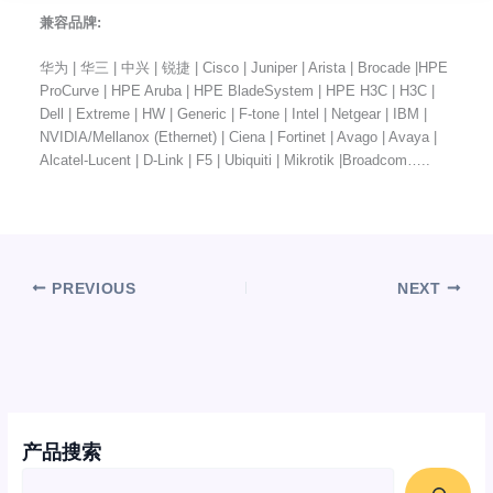
兼容品牌:
华为 | 华三 | 中兴 | 锐捷 | Cisco | Juniper | Arista | Brocade |HPE
ProCurve | HPE Aruba | HPE BladeSystem | HPE H3C | H3C |
Dell | Extreme | HW | Generic | F-tone | Intel | Netgear | IBM |
NVIDIA/Mellanox (Ethernet) | Ciena | Fortinet | Avago | Avaya |
Alcatel-Lucent | D-Link | F5 | Ubiquiti | Mikrotik |Broadcom…..
PREVIOUS
NEXT
产品搜索