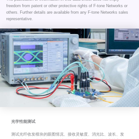
freedom from patent or other protective rights of F-tone Networks or
others. Further details are available from any F-tone Networks sales
representative.
光学性能测试
测试光纤收发模块的眼图情况、接收灵敏度、消光比、波长、发