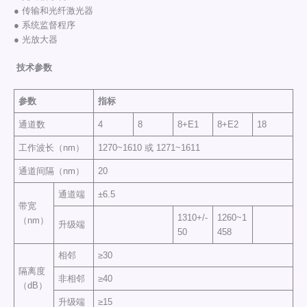
● 传输和光纤激光器
● 系统监督程序
● 光放大器
技术参数
参数
指标
通道数
4
8
8+E1
8+E2
18
工作波长（nm）
1270~1610 或 1271~1611
通道间隔（nm）
20
通道端
±6.5
带宽
1310+/-
1260~1
（nm）
升级端
50
458
相邻
≥30
隔离度
非相邻
≥40
（dB）
升级端
≥15