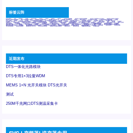
标签云阵
6Tx6Rx
8T
8T8R
24R
24T24R
24Tx
25G
48Rx
48Tx
100G光模块
400G OSFP光模块
400G QSFP112 DR4
800G DR8 OSFP
800G OSFP光模块
AD7606国产替代
AFBR-57B4APZ
AFBR-1528CZ
AFBR-2528CZ
AOC
Bypass
Camera Link
CWDM波分复用器
DAS
DC~4M
DSS
DTS
DVS
GYMB光纤连接器
GYM光纤连接器
HFBR-1531Z
HFBR-2531Z
HFBR-4501Z
HFBR-4503Z
HFBR-4511Z
HFBR-4513Z
J599A6光纤连接器
J599A8光电连接器
J599MT光纤连接器
J599Ⅰ光电连接器
LC超短型光模块
LGA
Mini SAS
MT
POB
QSFP
QSFP+
QSFP28
QSFP28 100G光模块
QSFP28笼座
QSFP 40G
QSFP笼座
RP连接器
SFF-8431
SFF-8436
SFF-8472
SFF-8654 4i
SFP 10G
SFP MSA
SFP笼座
Z-BLOCK
万兆交换机
交换机
光切换仪OLP
光开关
光模块笼子座子
光电探测器
光电编码器模块
光电连接器
光端机
光纤激光器
光纤跳线
光纤连接器
光耦
全国产交换机
军品级光耦
千兆交换机
国产化光模块
射频光模块
微型光模块
微型可插拔BGA光模块
微型波分复用器
探测器
收发模块光学引擎组件
机架式光纤收发器
模拟光发射模块
模拟光器件
波分复用器
测试版
激光器
特种光纤
特种光缆
百兆交换机
相机光模块
紧凑型DWDM
网管型交换机
表贴式单路光模块
通信光纤
通信光缆
铌酸锂调制器
高速线缆
近期发布
DTS一体化光路模块
DTS专用1×3拉曼WDM
MEMS 1×N 光开关模块 DTS光开关
测试
250M千兆网口DTS测温采集卡