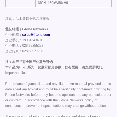
18CH: L50xW50xH6
注意：以上参数不包含连接头
北亿纤通 | F-tone Networks
企业邮箱：
sales@f-tone.com
企业手机：19081343401
企业电话：028-85255257
企业传真：028-85977702
注：本产品有全国产化型号可选
本产品为FT-13系列，仅展示部分参数，如有需要，请您联系我们。
Important Notice
Performance figures, data and any illustrative material provided in this
data sheet are typical and must be specifically confirmed in writing by
F-tone Networks before they become applicable to any particular order
or contract. In accordance with the F-tone Networks policy of
continuous improvement specifications may change without notice.
The publication of information in this data sheet does not imply