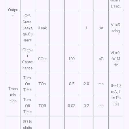
within
1 sec.
Outpu
t
Off-
State
VL=R
Leaka
ILeak
1
uA
ating
ge Cu
rrent
Outpu
VL=0,
t
COut
100
pF
f=1M
Capac
Hz
itance
Turn-
On
TOn
0.5
2.0
ms
IF=10
Trans
Time
mA, I
mis
L= Ra
Turn-
sion
ting
Off
TOff
0.02
0.2
ms
Time
I/O Is
olatio