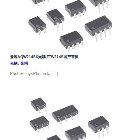
兼容AQW214SX光耦,FTW214S国产替换
光耦
/
光耦
PhotoRelaysPhotorela […]