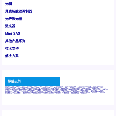
光耦
薄膜铌酸锂调制器
光纤激光器
激光器
Mini SAS
其他产品系列
技术支持
解决方案
标签云阵
6Tx6Rx
8T
8T8R
24R
24T24R
24Tx
25G
48Rx
48Tx
100G光模块
400G OSFP光模块
400G QSFP112 DR4
800G DR8 OSFP
800G OSFP光模块
AD7606国产替代
AFBR-57B4APZ
AFBR-1528CZ
AFBR-2528CZ
AOC
Bypass
Camera Link
CWDM波分复用器
DAS
DC~4M
DSS
DTS
DVS
GYMB光纤连接器
GYM光纤连接器
HFBR-1531Z
HFBR-2531Z
HFBR-4501Z
HFBR-4503Z
HFBR-4511Z
HFBR-4513Z
J599A6光纤连接器
J599A8光电连接器
J599MT光纤连接器
J599Ⅰ光电连接器
LC超短型光模块
LGA
Mini SAS
MT
POB
QSFP
QSFP+
QSFP28
QSFP28 100G光模块
QSFP28笼座
QSFP 40G
QSFP笼座
RP连接器
SFF-8431
SFF-8436
SFF-8472
SFF-8654 4i
SFP 10G
SFP MSA
SFP笼座
Z-BLOCK
万兆交换机
交换机
光切换仪OLP
光开关
光模块笼子座子
光电探测器
光电编码器模块
光电连接器
光端机
光纤激光器
光纤跳线
光纤连接器
光耦
全国产交换机
军品级光耦
千兆交换机
国产化光模块
射频光模块
微型光模块
微型可插拔BGA光模块
微型波分复用器
探测器
收发模块光学引擎组件
机架式光纤收发器
模拟光发射模块
模拟光器件
波分复用器
测试版
激光器
特种光纤
特种光缆
百兆交换机
相机光模块
紧凑型DWDM
网管型交换机
表贴式单路光模块
通信光纤
通信光缆
铌酸锂调制器
高速线缆