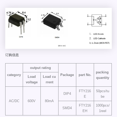
订购信息
output rating
packing
category
Package
part No.
Load
Load cu
quantity
voltage
rrent
FTY216
50pcs/tu
DIP4
E
be
AC/DC
600V
80mA
FTY216
1000pcs/
SMD4
EH
1reel