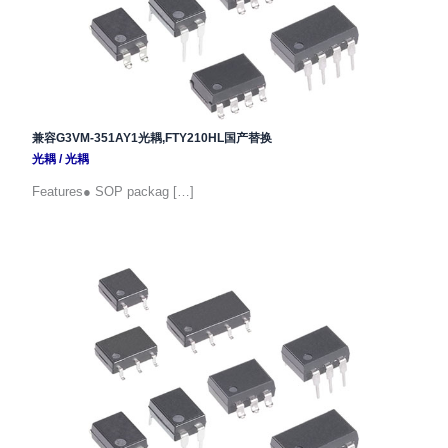
兼容G3VM-351AY1光耦,FTY210HL国产替换
光耦
/
光耦
Features● SOP packag […]