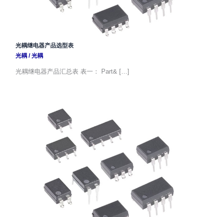
光耦继电器产品选型表
光耦
/
光耦
光耦继电器产品汇总表 表一： Part& […]