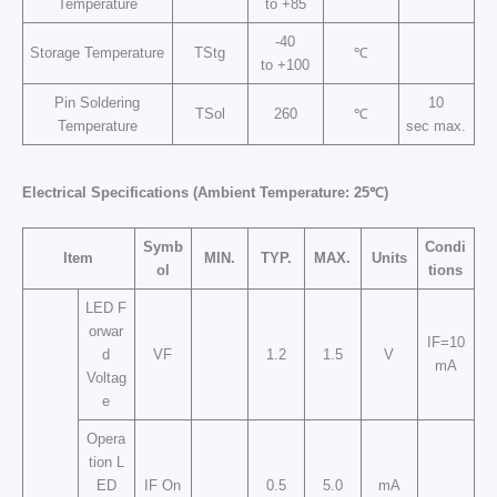
Temperature
to +85
-40
Storage Temperature
TStg
℃
to +100
Pin Soldering
10
TSol
260
℃
Temperature
sec max.
Electrical Specifications (Ambient Temperature: 25℃)
Symb
Condi
Item
MIN.
TYP.
MAX.
Units
ol
tions
LED F
orwar
IF=10
d
VF
1.2
1.5
V
mA
Voltag
e
Opera
tion L
ED
IF On
0.5
5.0
mA