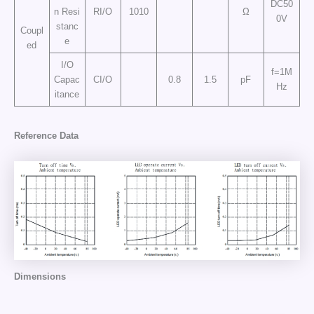
DC50
n Resi
RI/O
1010
Ω
0V
stanc
Coupl
e
ed
I/O
f=1M
Capac
CI/O
0.8
1.5
pF
Hz
itance
Reference Data
Dimensions