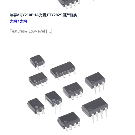
兼容AQY210EHA光耦,FTY282S国产替换
光耦
/
光耦
Features● Low-level […]