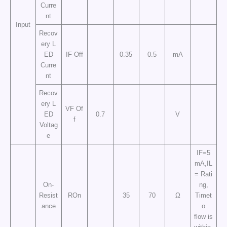
Curre
nt
Input
Recov
ery L
ED
IF Off
0.35
0.5
mA
Curre
nt
Recov
ery L
VF Of
ED
0.7
V
f
Voltag
e
IF=5
mA,IL
= Rati
On-
ng,
Resist
ROn
35
70
Ω
Timet
ance
o
flow is