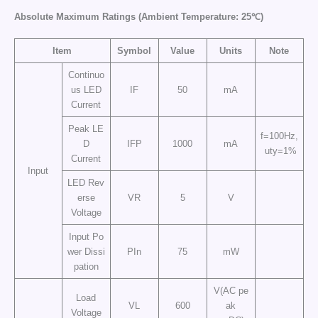
Absolute Maximum Ratings (Ambient Temperature: 25℃)
Item
Symbol
Value
Units
Note
Continuo
us LED
IF
50
mA
Current
Peak LE
f=100Hz,
D
IFP
1000
mA
uty=1%
Current
Input
LED Rev
erse
VR
5
V
Voltage
Input Po
wer Dissi
PIn
75
mW
pation
V(AC pe
Load
VL
600
ak
Voltage