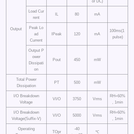
or DC)
Load Cur
IL
80
mA
rent
Peak Lo
Output
100ms(1
ad
IPeak
120
mA
pulse)
Current
Output P
ower
Pout
450
mW
Dissipati
on
Total Power
PT
500
mW
Dissipation
I/O Breakdown
RH=60%
VI/O
3750
Vrms
Voltage
, 1min
I/O Breakdown
RH=60%
VI/O
5000
Vrms
Voltage(Suffix-V)
, 1min
Operating
-40
TOpr
℃