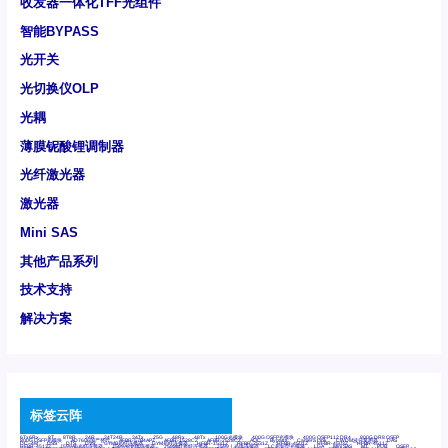
收发器一体化TFF光组件
智能BYPASS
光开关
光切换仪OLP
光耦
薄膜铌酸锂调制器
光纤激光器
激光器
Mini SAS
其他产品系列
技术支持
解决方案
标签云阵
6Tx6Rx
8T
8T8R
24R
24T24R
24Tx
25G
48Rx
48Tx
100G光模块
400G OSFP光模块
400G QSFP112 DR4
800G DR8 OSFP
800G OSFP光模块
AD7606国产替代
AFBR-57B4APZ
AFBR-1528CZ
AFBR-2528CZ
AOC
Bypass
Camera Link
CWDM波分复用器
DAS
DC~4M
DSS
DTS
DVS
GYMB光纤连接器
GYM光纤连接器
HFBR-1531Z
HFBR-2531Z
HFBR-4501Z
HFBR-4503Z
HFBR-4511Z
HFBR-4513Z
J599A6光纤连接器
J599A8光电连接器
J599MT光纤连接器
J599Ⅰ光电连接器
LC超短型光模块
LGA
Mini SAS
MT
POB
QSFP