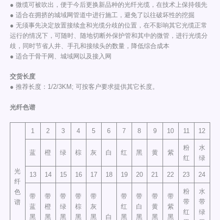
● 微缆可被吹出，便于今后更换新品种的光纤光缆，在技术上保持领先
● 适合在拥挤的城域网管道中进行施工，避免了以往破坏性的挖掘
● 无须事先决定放置接续盒和光缆分歧的位置，在不影响其它光缆正常
运行的情况下，可随时、随地切断外保护管和其中的微管，进行光缆分
歧，同时节省人井、手孔和接续头的数量，降低综合成本
● 适合于骨干网、城域网以及接入网
交货长度
● 推荐长度：1/2/3KM; 可按客户要求提供其它长度。
光纤色谱
1
2
3
4
5
6
7
8
9
10
11
12
粉
水
蓝
橙
绿
棕
灰
白
红
黑
黄
紫
红
绿
光
13
14
15
16
17
18
19
20
21
22
23
24
纤
粉
水
色
带
带
带
带
带
带
带
带
带
带
带
谱
蓝
橙
绿
棕
灰
红
白
黄
紫
红
绿
黑
黑
黑
黑
黑
白
黑
黑
黑
黑