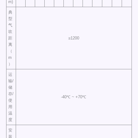
m)
典
型
气
吹
距
≥1200
离
（
m
）
运
输/
储
存/
-40℃ ~ +70℃
使
用
温
度
安
装