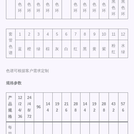
黑
黑
色
色
色
色
色
色
色
色
色
色
色
环
环
环
环
环
环
环
环
环
环
环
套
1
2
3
4
5
6
7
8
9
10
11
12
管
粉
水
色
蓝
橙
绿
棕
灰
白
红
黑
黄
紫
红
绿
谱
色谱可根据客户需求定制
规格参数
产
12
24
品
/2
/4
14
19
21
28
14
19
28
43
57
96
规
4/
8/
4
2
6
8
4
2
8
2
6
格
36
72
每
管