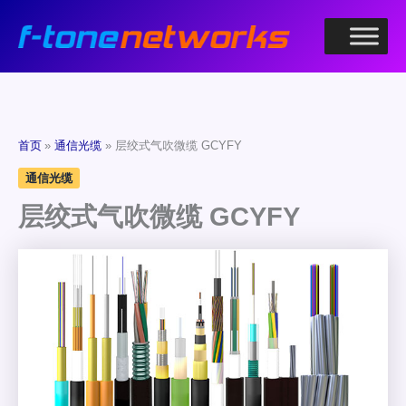
跳
至
内
容
首页
通信光缆
层绞式气吹微缆 GCYFY
通信光缆
层绞式气吹微缆 GCYFY