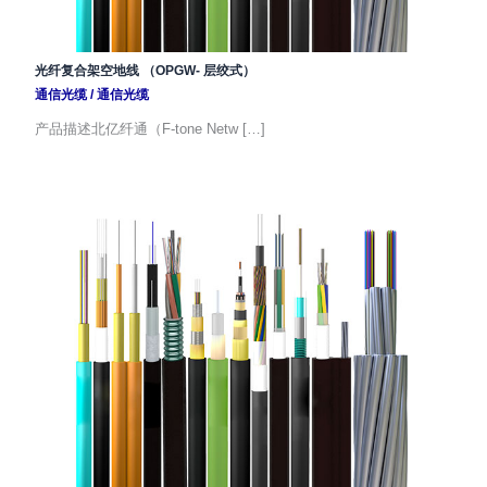
光纤复合架空地线 （OPGW- 层绞式）
通信光缆
/
通信光缆
产品描述北亿纤通（F-tone Netw […]