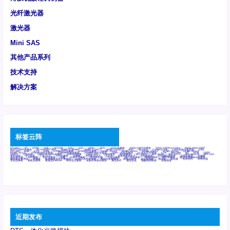
光纤激光器
激光器
Mini SAS
其他产品系列
技术支持
解决方案
标签云阵
6Tx6Rx
8T
8T8R
24R
24T24R
24Tx
25G
48Rx
48Tx
100G光模块
400G OSFP光模块
400G QSFP112 DR4
800G DR8 OSFP
800G OSFP光模块
AD7606国产替代
AFBR-57B4APZ
AFBR-1528CZ
AFBR-2528CZ
AOC
Bypass
Camera Link
CWDM波分复用器
DAS
DC~4M
DSS
DTS
DVS
GYMB光纤连接器
GYM光纤连接器
HFBR-1531Z
HFBR-2531Z
HFBR-4501Z
HFBR-4503Z
HFBR-4511Z
HFBR-4513Z
J599A6光纤连接器
J599A8光电连接器
J599MT光纤连接器
J599Ⅰ光电连接器
LC超短型光模块
LGA
Mini SAS
MT
POB
QSFP
QSFP+
QSFP28
QSFP28 100G光模块
QSFP28笼座
QSFP 40G
QSFP笼座
RP连接器
SFF-8431
SFF-8436
SFF-8472
SFF-8654 4i
SFP 10G
SFP MSA
SFP笼座
Z-BLOCK
万兆交换机
交换机
光切换仪OLP
光开关
光模块笼子座子
光电探测器
光电编码器模块
光电连接器
光端机
光纤激光器
光纤跳线
光纤连接器
光耦
全国产交换机
军品级光耦
千兆交换机
国产化光模块
射频光模块
微型光模块
微型可插拔BGA光模块
微型波分复用器
探测器
收发模块光学引擎组件
机架式光纤收发器
模拟光发射模块
模拟光器件
波分复用器
测试版
激光器
特种光纤
特种光缆
百兆交换机
相机光模块
紧凑型DWDM
网管型交换机
表贴式单路光模块
通信光纤
通信光缆
铌酸锂调制器
高速线缆
近期发布