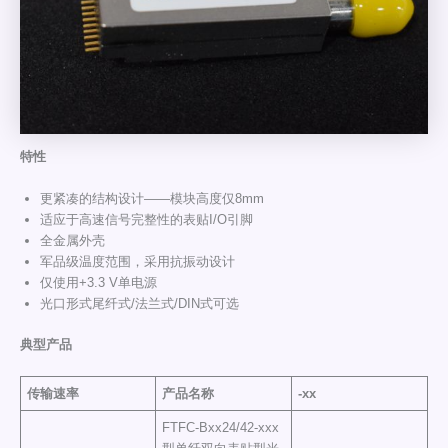
特性
更紧凑的结构设计——模块高度仅8mm
适应于高速信号完整性的表贴I/O引脚
全金属外壳
军品级温度范围，采用抗振动设计
仅使用+3.3 V单电源
光口形式尾纤式/法兰式/DIN式可选
典型产品
传输速率
产品名称
-xx
FTFC-Bxx24/42-xxx