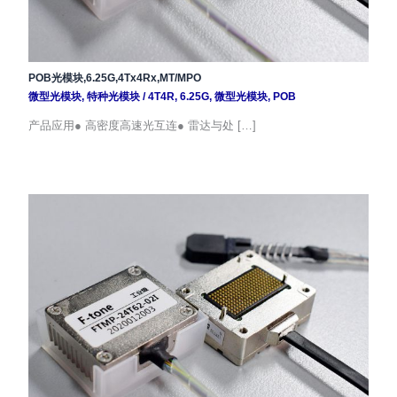
POB光模块,6.25G,4Tx4Rx,MT/MPO
微型光模块
,
特种光模块
/
4T4R
,
6.25G
,
微型光模块
,
POB
产品应用● 高密度高速光互连● 雷达与处 […]