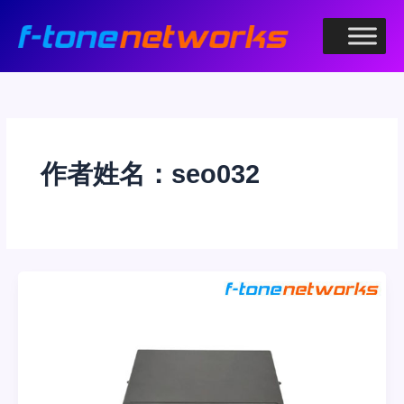
跳
至
内
容
作者姓名：seo032