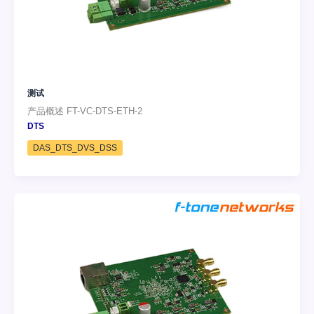
测试
产品概述 FT-VC-DTS-ETH-2
DTS
DAS_DTS_DVS_DSS