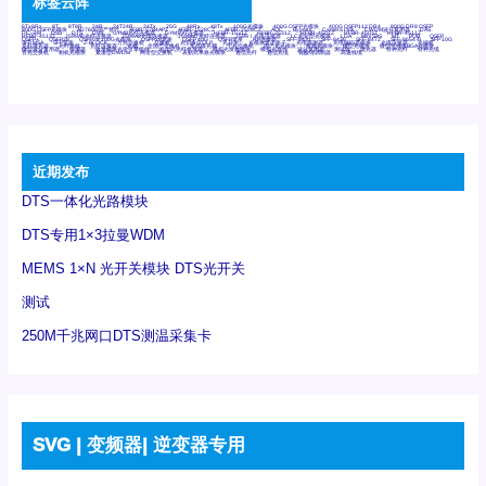
标签云阵
6Tx6Rx
8T
8T8R
24R
24T24R
24Tx
25G
48Rx
48Tx
100G光模块
400G OSFP光模块
400G QSFP112 DR4
800G DR8 OSFP
800G OSFP光模块
AD7606国产替代
AFBR-57B4APZ
AFBR-1528CZ
AFBR-2528CZ
AOC
Bypass
Camera Link
CWDM波分复用器
DAS
DC~4M
DSS
DTS
DVS
GYMB光纤连接器
GYM光纤连接器
HFBR-1531Z
HFBR-2531Z
HFBR-4501Z
HFBR-4503Z
HFBR-4511Z
HFBR-4513Z
J599A6光纤连接器
J599A8光电连接器
J599MT光纤连接器
J599Ⅰ光电连接器
LC超短型光模块
LGA
Mini SAS
MT
POB
QSFP
QSFP+
QSFP28
QSFP28 100G光模块
QSFP28笼座
QSFP 40G
QSFP笼座
RP连接器
SFF-8431
SFF-8436
SFF-8472
SFF-8654 4i
SFP 10G
SFP MSA
SFP笼座
Z-BLOCK
万兆交换机
交换机
光切换仪OLP
光开关
光模块笼子座子
光电探测器
光电编码器模块
光电连接器
光端机
光纤激光器
光纤跳线
光纤连接器
光耦
全国产交换机
军品级光耦
千兆交换机
国产化光模块
射频光模块
微型光模块
微型可插拔BGA光模块
微型波分复用器
探测器
收发模块光学引擎组件
机架式光纤收发器
模拟光发射模块
模拟光器件
波分复用器
测试版
激光器
特种光纤
特种光缆
百兆交换机
相机光模块
紧凑型DWDM
网管型交换机
表贴式单路光模块
通信光纤
通信光缆
铌酸锂调制器
高速线缆
近期发布
DTS一体化光路模块
DTS专用1×3拉曼WDM
MEMS 1×N 光开关模块 DTS光开关
测试
250M千兆网口DTS测温采集卡
SVG | 变频器| 逆变器专用