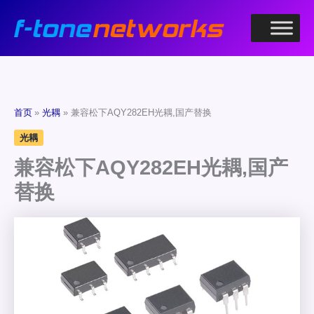
跳
至
内
容
首页
光耦
兼容松下AQY282EH光耦,国产替换
光耦
兼容松下AQY282EH光耦,国产
替换