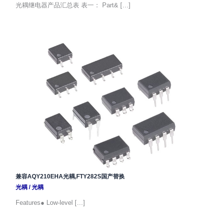
光耦继电器产品汇总表 表一： Part& […]
兼容AQY210EHA光耦,FTY282S国产替换
光耦
/
光耦
Features● Low-level […]