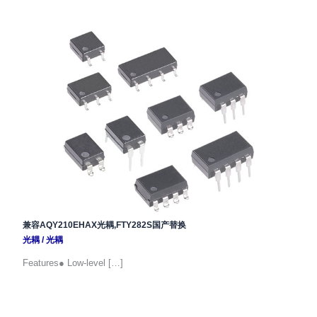
兼容AQY210EHAX光耦,FTY282S国产替换
光耦
/
光耦
Features● Low-level […]