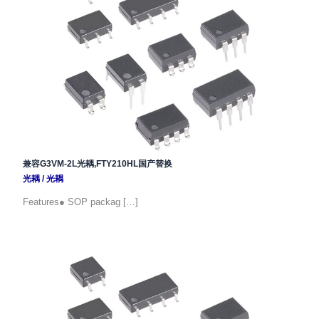
兼容G3VM-2L光耦,FTY210HL国产替换
光耦
/
光耦
Features● SOP packag […]