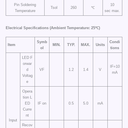
Pin Soldering
10
Tsol
260
℃
Temperature
sec max.
Electrical Specifications (Ambient Temperature: 25℃)
Symb
Condi
Item
MIN.
TYP.
MAX.
Units
ol
tions
LED F
orwar
IF=10
d
VF
1.2
1.4
V
mA
Voltag
e
Opera
tion L
ED
IF on
0.5
5.0
mA
Curre
nt
Input
Recov