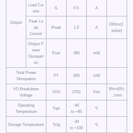
Load Cur
IL
0.5
A
rent
Peak Lo
Output
100ms(1
ad
IPeak
1.5
A
pulse)
Current
Output P
ower
Pout
380
mW
Dissipati
on
Total Power
PT
500
mW
Dissipation
I/O Breakdown
RH=60%
VI/O
3750
Vrm
Voltage
, 1min
Operating
-40
Topr
℃
Temperature
to +85
-40
Storage Temperature
Tstg
℃
to +100