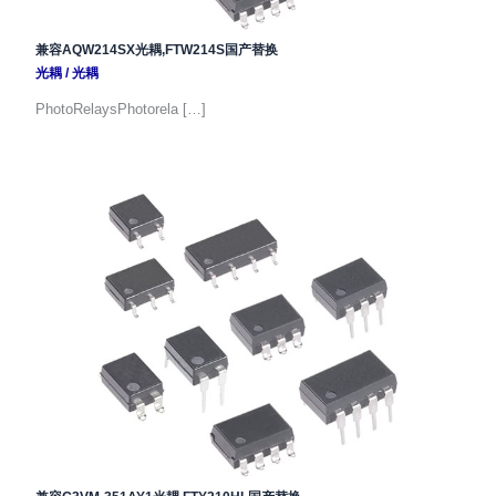
兼容AQW214SX光耦,FTW214S国产替换
光耦
/
光耦
PhotoRelaysPhotorela […]