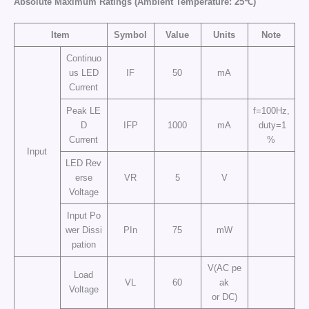
Absolute Maximum Ratings (Ambient Temperature: 25℃)
Item
Symbol
Value
Units
Note
Continuo
us LED
IF
50
mA
Current
Peak LE
f=100Hz,
D
IFP
1000
mA
duty=1
Current
%
Input
LED Rev
erse
VR
5
V
Voltage
Input Po
wer Dissi
PIn
75
mW
pation
V(AC pe
Load
VL
60
ak
Voltage
or DC)