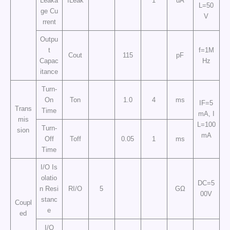
Leaka
ILeak
1
uA
L=50
ge Cu
V
rrent
Outpu
t
f=1M
Cout
115
pF
Capac
Hz
itance
Turn-
On
Ton
1.0
4
ms
IF=5
Trans
Time
mA, I
mis
L=100
Turn-
sion
mA
Off
Toff
0.05
1
ms
Time
I/O Is
olatio
DC=5
n Resi
RI/O
5
GΩ
00V
stanc
Coupl
e
ed
I/O