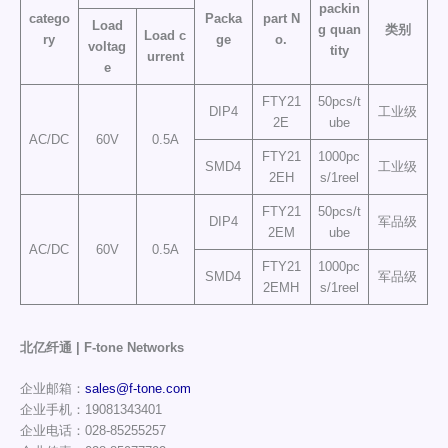
packin
catego
Packa
part N
Load
g quan
类别
Load c
ry
ge
o.
voltag
tity
urrent
e
FTY21
50pcs/t
DIP4
工业级
2E
ube
AC/DC
60V
0.5A
FTY21
1000pc
SMD4
工业级
2EH
s/1reel
FTY21
50pcs/t
DIP4
军品级
2EM
ube
AC/DC
60V
0.5A
FTY21
1000pc
SMD4
军品级
2EMH
s/1reel
北亿纤通 | F-tone Networks
企业邮箱：
sales@f-tone.com
企业手机：19081343401
企业电话：028-85255257