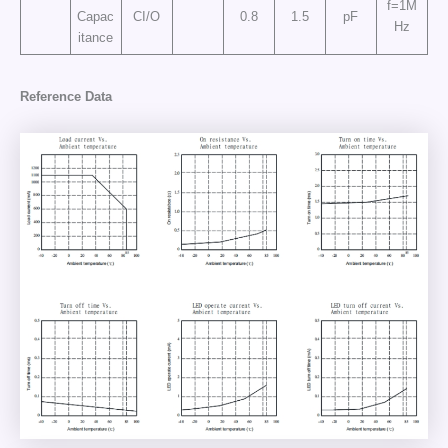
f=1M
Capac
CI/O
0.8
1.5
pF
Hz
itance
Reference Data