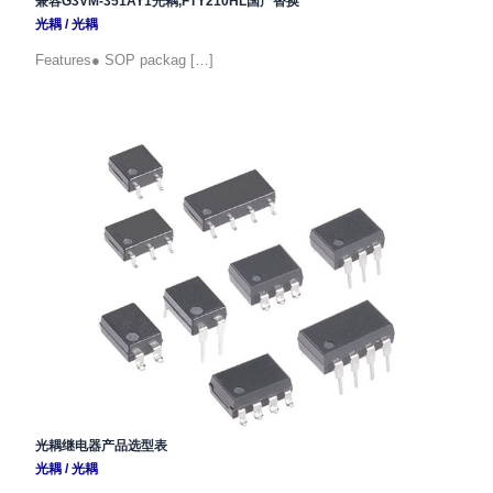
兼容G3VM-351AY1光耦,FTY210HL国产替换
光耦
/
光耦
Features● SOP packag […]
光耦继电器产品选型表
光耦
/
光耦