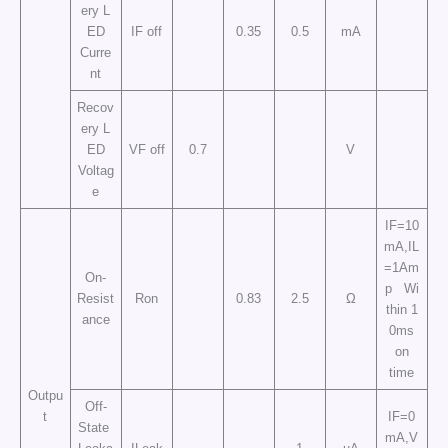
ery L
ED
IF off
0.35
0.5
mA
Curre
nt
Recov
ery L
ED
VF off
0.7
V
Voltag
e
IF=10
mA,IL
=1Am
On-
p Wi
Resist
Ron
0.83
2.5
Ω
thin 1
ance
0ms
on
time
Outpu
Off-
t
IF=0
State
mA,V