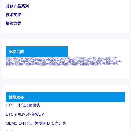
其他产品系列
技术支持
解决方案
标签云阵
6Tx6Rx
8T
8T8R
24R
24T24R
24Tx
25G
48Rx
48Tx
100G光模块
400G OSFP光模块
400G QSFP112 DR4
800G DR8 OSFP
800G OSFP光模块
AD7606国产替代
AFBR-57B4APZ
AFBR-1528CZ
AFBR-2528CZ
AOC
Bypass
Camera Link
CWDM波分复用器
DAS
DC~4M
DSS
DTS
DVS
GYMB光纤连接器
GYM光纤连接器
HFBR-1531Z
HFBR-2531Z
HFBR-4501Z
HFBR-4503Z
HFBR-4511Z
HFBR-4513Z
J599A6光纤连接器
J599A8光电连接器
J599MT光纤连接器
J599Ⅰ光电连接器
LC超短型光模块
LGA
Mini SAS
MT
POB
QSFP
QSFP+
QSFP28
QSFP28 100G光模块
QSFP28笼座
QSFP 40G
QSFP笼座
RP连接器
SFF-8431
SFF-8436
SFF-8472
SFF-8654 4i
SFP 10G
SFP MSA
SFP笼座
Z-BLOCK
万兆交换机
交换机
光切换仪OLP
光开关
光模块笼子座子
光电探测器
光电编码器模块
光电连接器
光端机
光纤激光器
光纤跳线
光纤连接器
光耦
全国产交换机
军品级光耦
千兆交换机
国产化光模块
射频光模块
微型光模块
微型可插拔BGA光模块
微型波分复用器
探测器
收发模块光学引擎组件
机架式光纤收发器
模拟光发射模块
模拟光器件
波分复用器
测试版
激光器
特种光纤
特种光缆
百兆交换机
相机光模块
紧凑型DWDM
网管型交换机
表贴式单路光模块
通信光纤
通信光缆
铌酸锂调制器
高速线缆
近期发布
DTS一体化光路模块
DTS专用1×3拉曼WDM
MEMS 1×N 光开关模块 DTS光开关