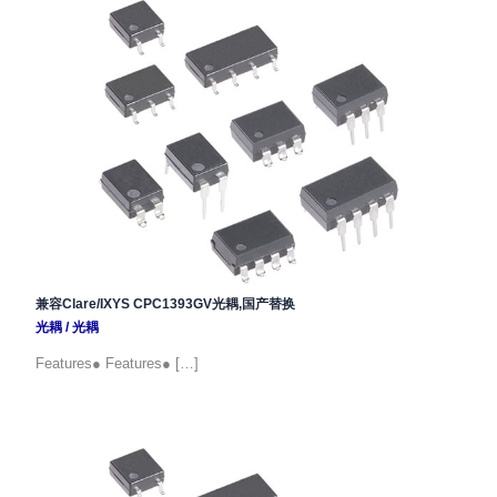
兼容Clare/IXYS CPC1393GV光耦,国产替换
光耦
/
光耦
Features● Features● […]