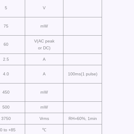
5
V
75
mW
V(AC peak
60
or DC)
2.5
A
4.0
A
100ms(1 pulse)
450
mW
500
mW
3750
Vrms
RH=60%, 1min
0 to +85
℃