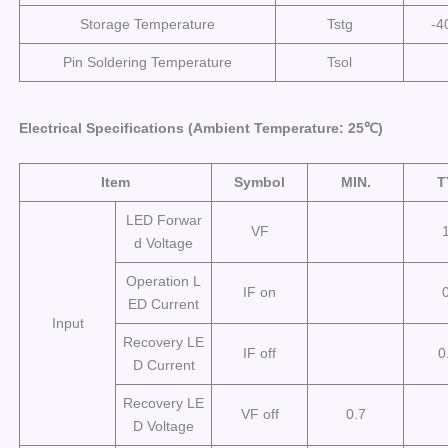
Storage Temperature
Tstg
-4
Pin Soldering Temperature
Tsol
Electrical Specifications (Ambient Temperature: 25℃)
Item
Symbol
MIN.
T
LED Forwar
VF
d Voltage
Operation L
IF on
ED Current
Input
Recovery LE
IF off
0
D Current
Recovery LE
VF off
0.7
D Voltage