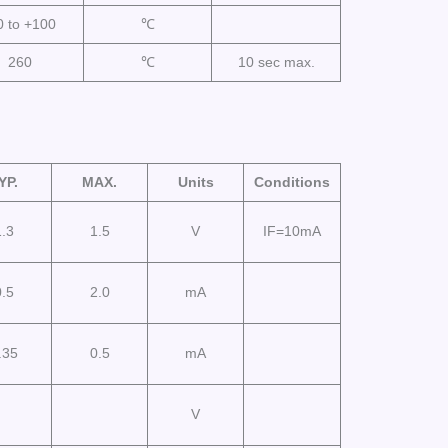
0 to +100
℃
260
℃
10 sec max.
YP.
MAX.
Units
Conditions
1.3
1.5
V
IF=10mA
0.5
2.0
mA
.35
0.5
mA
V