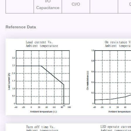
I/O
CI/O
Capacitance
Reference Data