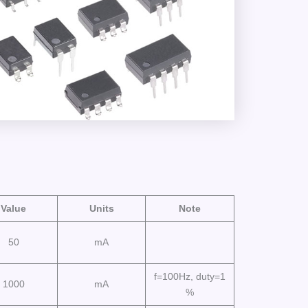
Value
Units
Note
50
mA
f=100Hz, duty=1
1000
mA
%