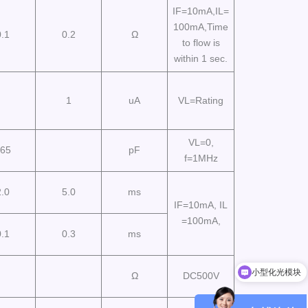
IF=10mA,IL=
100mA,Time
0.1
0.2
Ω
to flow is
within 1 sec.
1
uA
VL=Rating
VL=0,
65
pF
f=1MHz
2.0
5.0
ms
IF=10mA, IL
=100mA,
0.1
0.3
ms
小型化光模块
射频光模块
Ω
DC500V