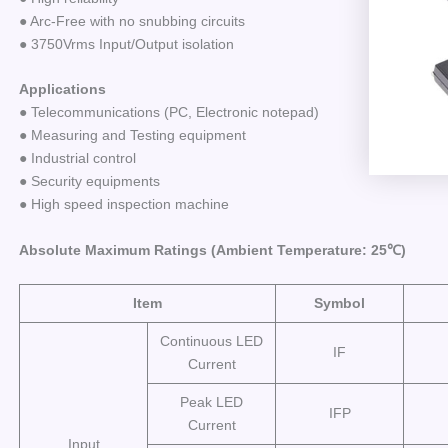
● Arc-Free with no snubbing circuits
● 3750Vrms Input/Output isolation
Applications
● Telecommunications (PC, Electronic notepad)
● Measuring and Testing equipment
● Industrial control
● Security equipments
● High speed inspection machine
Absolute Maximum Ratings (Ambient Temperature: 25℃)
Item
Symbol
Continuous LED
IF
Current
Peak LED
IFP
Current
Input