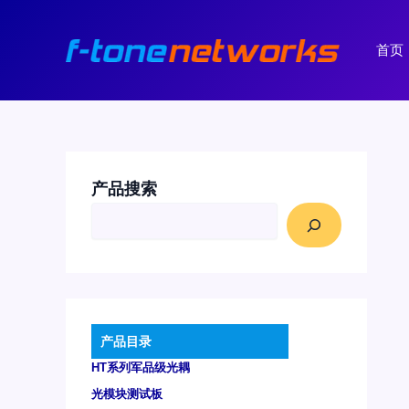
跳
至
首页
内
容
产品搜索
产品目录
HT系列军品级光耦
光模块测试板