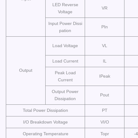
LED Reverse
VR
Voltage
Input Power Dissi
PIn
pation
Load Voltage
VL
Load Current
IL
Output
Peak Load
IPeak
Current
Output Power
Pout
Dissipation
Total Power Dissipation
PT
I/O Breakdown Voltage
VI/O
Operating Temperature
Topr
-4