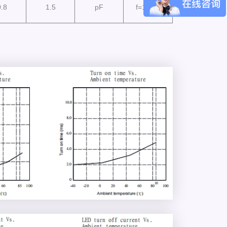
0.8
1.5
pF
f=1MHz