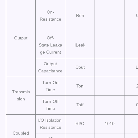
On-
Ron
Resistance
Output
Off-
State Leaka
ILeak
ge Current
Output
Cout
1
Capacitance
Turn-On
Ton
Time
Transmis
sion
Turn-Off
Toff
Time
I/O Isolation
RI/O
1010
Resistance
Coupled