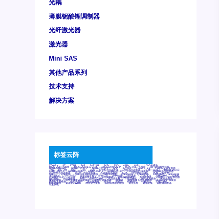
光耦
薄膜铌酸锂调制器
光纤激光器
激光器
Mini SAS
其他产品系列
技术支持
解决方案
标签云阵
6Tx6Rx
8T
8T8R
24R
24T24R
24Tx
25G
48Rx
48Tx
100G光模块
400G OSFP光模块
400G QSFP112 DR4
800G DR8 OSFP
800G OSFP光模块
AD7606国产替代
AFBR-57B4APZ
AFBR-1528CZ
AFBR-2528CZ
AOC
Bypass
Camera Link
CWDM波分复用器
DAS
DC~4M
DSS
DTS
DVS
GYMB光纤连接器
GYM光纤连接器
HFBR-1531Z
HFBR-2531Z
HFBR-4501Z
HFBR-4503Z
HFBR-4511Z
HFBR-4513Z
J599A6光纤连接器
J599A8光电连接器
J599MT光纤连接器
J599Ⅰ光电连接器
LC超短型光模块
LGA
Mini SAS
MT
POB
QSFP
QSFP+
QSFP28
QSFP28 100G光模块
QSFP28笼座
QSFP 40G
QSFP笼座
RP连接器
SFF-8431
SFF-8436
SFF-8472
SFF-8654 4i
SFP 10G
SFP MSA
SFP笼座
Z-BLOCK
万兆交换机
交换机
光切换仪OLP
光开关
光模块笼子座子
光电探测器
光电编码器模块
光电连接器
光端机
光纤激光器
光纤跳线
光纤连接器
光耦
全国产交换机
军品级光耦
千兆交换机
国产化光模块
射频光模块
微型光模块
微型可插拔BGA光模块
微型波分复用器
探测器
收发模块光学引擎组件
机架式光纤收发器
模拟光发射模块
模拟光器件
波分复用器
测试版
激光器
特种光纤
特种光缆
百兆交换机
相机光模块
紧凑型DWDM
网管型交换机
表贴式单路光模块
通信光纤
通信光缆
铌酸锂调制器
高速线缆