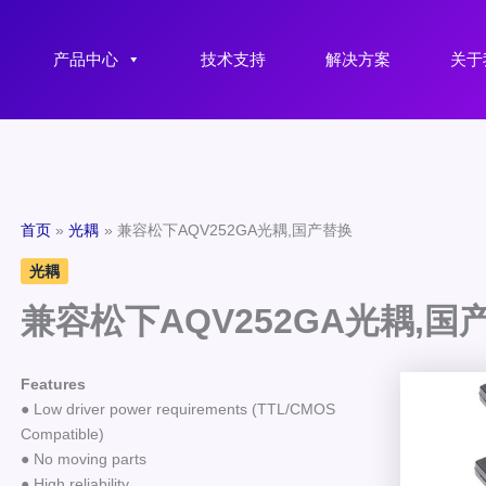
产品中心
技术支持
解决方案
关于
首页
光耦
兼容松下AQV252GA光耦,国产替换
光耦
兼容松下AQV252GA光耦,国
Features
● Low driver power requirements (TTL/CMOS
Compatible)
● No moving parts
● High reliability