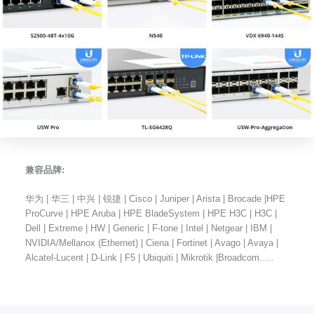
兼容品牌:
华为 | 华三 | 中兴 | 锐捷 | Cisco | Juniper | Arista | Brocade |HPE
ProCurve | HPE Aruba | HPE BladeSystem | HPE H3C | H3C |
Dell | Extreme | HW | Generic | F-tone | Intel | Netgear | IBM |
NVIDIA/Mellanox (Ethernet) | Ciena | Fortinet | Avago | Avaya |
Alcatel-Lucent | D-Link | F5 | Ubiquiti | Mikrotik |Broadcom…..