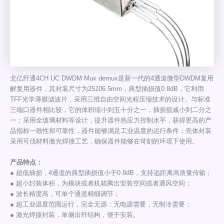
北亿纤通4CH UC DWDM Mux demux是新一代的4通道微型DWDM复用
解复用器件，其封装尺寸为25
10
6.5mm，典型插损值0.8dB，它利用
TFF光学薄膜滤波片，采用三维自由空间光程压缩技术的设计。与标准
三端口器件相比较，它的体积缩小到五十分之一，插损值减小到二分之
一；采用全玻璃材料等设计，提升器件热应力控制水平，获得更高的产
品指标一致性和可靠性，器件能够满足工业温度的运行条件；壳体封装
采用可伐材料激光焊接工艺，确保器件能够在苛刻的环境下使用。
产品特点：
● 超低插损，4通道的典型插损值小于0.8dB，支持远距离高质量传输；
● 超小封装体积，为模块或者机箱腾出安装空间或者通风空间；
● 波长精度高，可单个通道精细调节；
● 超工业温度范围运行，完全无源：无电源需要，无制冷需要；
● 激光焊接封装，单侧出纤结构，便于安装。