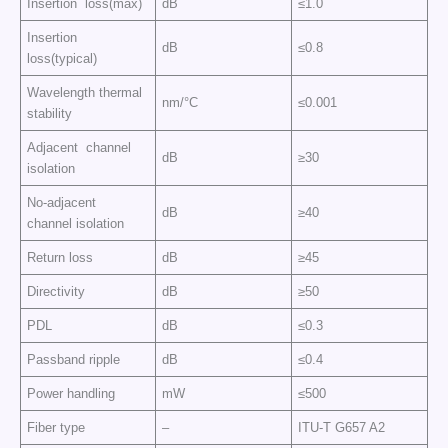
Insertion loss(max)
dB
≤1.0
Insertion
dB
≤0.8
loss(typical)
Wavelength thermal
nm/°C
≤0.001
stability
Adjacent channel
dB
≥30
isolation
No-adjacent
dB
≥40
channel isolation
Return loss
dB
≥45
Directivity
dB
≥50
PDL
dB
≤0.3
Passband ripple
dB
≤0.4
Power handling
mW
≤500
Fiber type
–
ITU-T G657 A2