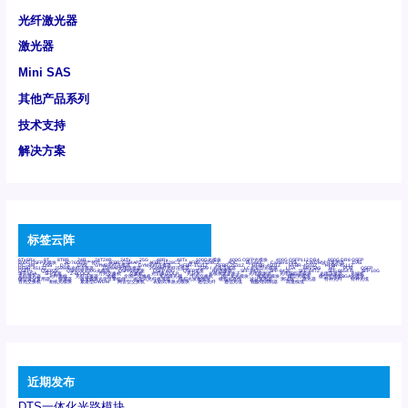
光纤激光器
激光器
Mini SAS
其他产品系列
技术支持
解决方案
标签云阵
6Tx6Rx
8T
8T8R
24R
24T24R
24Tx
25G
48Rx
48Tx
100G光模块
400G OSFP光模块
400G QSFP112 DR4
800G DR8 OSFP
800G OSFP光模块
AD7606国产替代
AFBR-57B4APZ
AFBR-1528CZ
AFBR-2528CZ
AOC
Bypass
Camera Link
CWDM波分复用器
DAS
DC~4M
DSS
DTS
DVS
GYMB光纤连接器
GYM光纤连接器
HFBR-1531Z
HFBR-2531Z
HFBR-4501Z
HFBR-4503Z
HFBR-4511Z
HFBR-4513Z
J599A6光纤连接器
J599A8光电连接器
J599MT光纤连接器
J599Ⅰ光电连接器
LC超短型光模块
LGA
Mini SAS
MT
POB
QSFP
QSFP+
QSFP28
QSFP28 100G光模块
QSFP28笼座
QSFP 40G
QSFP笼座
RP连接器
SFF-8431
SFF-8436
SFF-8472
SFF-8654 4i
SFP 10G
SFP MSA
SFP笼座
Z-BLOCK
万兆交换机
交换机
光切换仪OLP
光开关
光模块笼子座子
光电探测器
光电编码器模块
光电连接器
光端机
光纤激光器
光纤跳线
光纤连接器
光耦
全国产交换机
军品级光耦
千兆交换机
国产化光模块
射频光模块
微型光模块
微型可插拔BGA光模块
微型波分复用器
探测器
收发模块光学引擎组件
机架式光纤收发器
模拟光发射模块
模拟光器件
波分复用器
测试版
激光器
特种光纤
特种光缆
百兆交换机
相机光模块
紧凑型DWDM
网管型交换机
表贴式单路光模块
通信光纤
通信光缆
铌酸锂调制器
高速线缆
近期发布
DTS一体化光路模块