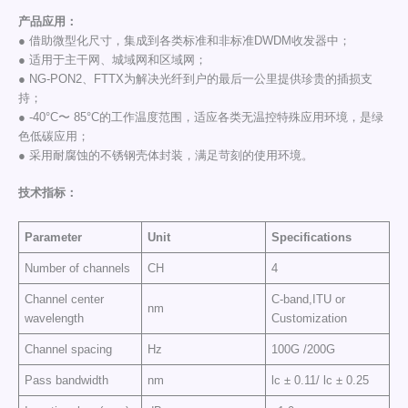
产品应用：
● 借助微型化尺寸，集成到各类标准和非标准DWDM收发器中；
● 适用于主干网、城域网和区域网；
● NG-PON2、FTTX为解决光纤到户的最后一公里提供珍贵的插损支
持；
● -40°C〜 85°C的工作温度范围，适应各类无温控特殊应用环境，是绿
色低碳应用；
● 采用耐腐蚀的不锈钢壳体封装，满足苛刻的使用环境。
技术指标
：
Parameter
Unit
Specifications
Number of channels
CH
4
Channel center
C-band,ITU or
nm
wavelength
Customization
Channel spacing
Hz
100G /200G
Pass bandwidth
nm
lc ± 0.11/ lc ± 0.25