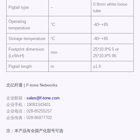
0.9mm white loose
Pigtail type
–
tube
Operating
°C
-40~+85
temperature
Storage temperature
°C
-40~+85
Footprint dimension
25*10.8*6.5 or
mm
(LxWxH)
25*10.8*5.95
Pigtail length
m
≥1.0
北亿纤通 | F-tone Networks
企业邮箱：
sales@f-tone.com
企业手机：19081343401
企业电话：028-85255257
企业传真：028-85977702
注：本产品有全国产化型号可选