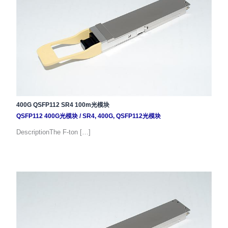
400G QSFP112 SR4 100m光模块
QSFP112 400G光模块
/
SR4
,
400G
,
QSFP112光模块
DescriptionThe F-ton […]