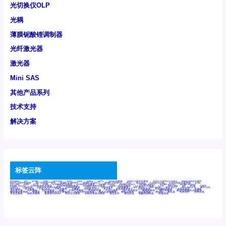
光切换仪OLP
光耦
薄膜铌酸锂调制器
光纤激光器
激光器
Mini SAS
其他产品系列
技术支持
解决方案
标签云阵
6Tx6Rx
8T
8T8R
24R
24T24R
24Tx
25G
48Rx
48Tx
100G光模块
400G OSFP光模块
400G QSFP112 DR4
800G DR8 OSFP
800G OSFP光模块
AD7606国产替代
AFBR-57B4APZ
AFBR-1528CZ
AFBR-2528CZ
AOC
Bypass
Camera Link
CWDM波分复用器
DAS
DC~4M
DSS
DTS
DVS
GYMB光纤连接器
GYM光纤连接器
HFBR-1531Z
HFBR-2531Z
HFBR-4501Z
HFBR-4503Z
HFBR-4511Z
HFBR-4513Z
J599A6光纤连接器
J599A8光电连接器
J599MT光纤连接器
J599Ⅰ光电连接器
LC超短型光模块
LGA
Mini SAS
MT
POB
QSFP
QSFP+
QSFP28
QSFP28 100G光模块
QSFP28笼座
QSFP 40G
QSFP笼座
RP连接器
SFF-8431
SFF-8436
SFF-8472
SFF-8654 4i
SFP 10G
SFP MSA
SFP笼座
Z-BLOCK
万兆交换机
交换机
光切换仪OLP
光开关
光模块笼子座子
光电探测器
光电编码器模块
光电连接器
光端机
光纤激光器
光纤跳线
光纤连接器
光耦
全国产交换机
军品级光耦
千兆交换机
国产化光模块
射频光模块
微型光模块
微型可插拔BGA光模块
微型波分复用器
探测器
收发模块光学引擎组件
机架式光纤收发器
模拟光发射模块
模拟光器件
波分复用器
测试版
激光器
特种光纤
特种光缆
百兆交换机
相机光模块
紧凑型DWDM
网管型交换机
表贴式单路光模块
通信光纤
通信光缆
铌酸锂调制器
高速线缆