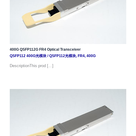
400G QSFP112G FR4 Optical Transceiver
QSFP112 400G光模块
/
QSFP112光模块
,
FR4
,
400G
DescriptionThis prod […]