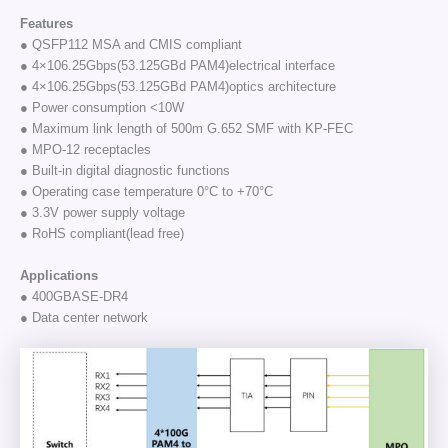
Features
● QSFP112 MSA and CMIS compliant
● 4×106.25Gbps(53.125GBd PAM4)electrical interface
● 4×106.25Gbps(53.125GBd PAM4)optics architecture
● Power consumption <10W
● Maximum link length of 500m G.652 SMF with KP-FEC
● MPO-12 receptacles
● Built-in digital diagnostic functions
● Operating case temperature 0°C to +70°C
● 3.3V power supply voltage
● RoHS compliant(lead free)
Applications
● 400GBASE-DR4
● Data center network