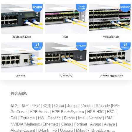
兼容品牌:
华为 | 华三 | 中兴 | 锐捷 | Cisco | Juniper | Arista | Brocade |HPE
ProCurve | HPE Aruba | HPE BladeSystem | HPE H3C | H3C |
Dell | Extreme | HW | Generic | F-tone | Intel | Netgear | IBM |
NVIDIA/Mellanox (Ethernet) | Ciena | Fortinet | Avago | Avaya |
Alcatel-Lucent | D-Link | F5 | Ubiquiti | Mikrotik |Broadcom…..