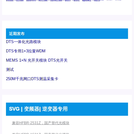
百兆交换机
相机光模块
紧凑型DWDM
网管型交换机
表贴式单路光模块
通信光纤
通信光缆
铌酸锂调制器
高速线缆
近期发布
DTS一体化光路模块
DTS专用1×3拉曼WDM
MEMS 1×N 光开关模块 DTS光开关
测试
250M千兆网口DTS测温采集卡
SVG | 变频器| 逆变器专用
兼容HFBR-2531Z，国产替代光模块