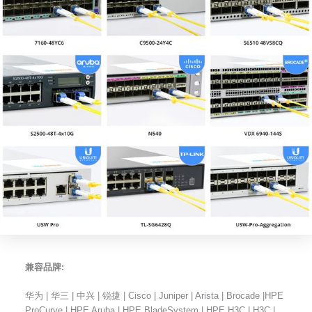
兼容品牌:
华为 | 华三 | 中兴 | 锐捷 | Cisco | Juniper | Arista | Brocade |HPE
ProCurve | HPE Aruba | HPE BladeSystem | HPE H3C | H3C |