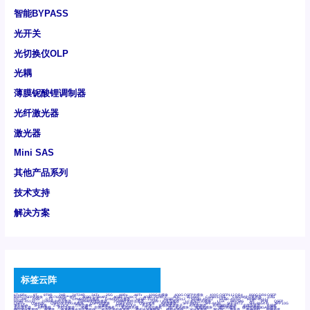
智能BYPASS
光开关
光切换仪OLP
光耦
薄膜铌酸锂调制器
光纤激光器
激光器
Mini SAS
其他产品系列
技术支持
解决方案
标签云阵
6Tx6Rx
8T
8T8R
24R
24T24R
24Tx
25G
48Rx
48Tx
100G光模块
400G OSFP光模块
400G QSFP112 DR4
800G DR8 OSFP
800G OSFP光模块
AD7606国产替代
AFBR-57B4APZ
AFBR-1528CZ
AFBR-2528CZ
AOC
Bypass
Camera Link
CWDM波分复用器
DAS
DC~4M
DSS
DTS
DVS
GYMB光纤连接器
GYM光纤连接器
HFBR-1531Z
HFBR-2531Z
HFBR-4501Z
HFBR-4503Z
HFBR-4511Z
HFBR-4513Z
J599A6光纤连接器
J599A8光电连接器
J599MT光纤连接器
J599Ⅰ光电连接器
LC超短型光模块
LGA
Mini SAS
MT
POB
QSFP
QSFP+
QSFP28
QSFP28 100G光模块
QSFP28笼座
QSFP 40G
QSFP笼座
RP连接器
SFF-8431
SFF-8436
SFF-8472
SFF-8654 4i
SFP 10G
SFP MSA
SFP笼座
Z-BLOCK
万兆交换机
交换机
光切换仪OLP
光开关
光模块笼子座子
光电探测器
光电编码器模块
光电连接器
光端机
光纤激光器
光纤跳线
光纤连接器
光耦
全国产交换机
军品级光耦
千兆交换机
国产化光模块
射频光模块
微型光模块
微型可插拔BGA光模块
微型波分复用器
探测器
收发模块光学引擎组件
机架式光纤收发器
模拟光发射模块
模拟光器件
波分复用器
测试版
激光器
特种光纤
特种光缆