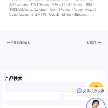
Dell | Extreme | HW | Generic | F-tone | Intel | Netgear | IBM |
NVIDIA/Mellanox (Ethernet) | Ciena | Fortinet | Avago | Avaya |
Alcatel-Lucent | D-Link | F5 | Ubiquiti | Mikrotik |Broadcom…..
PREVIOUS
NEXT
产品搜索
可以介绍下你们的产品么