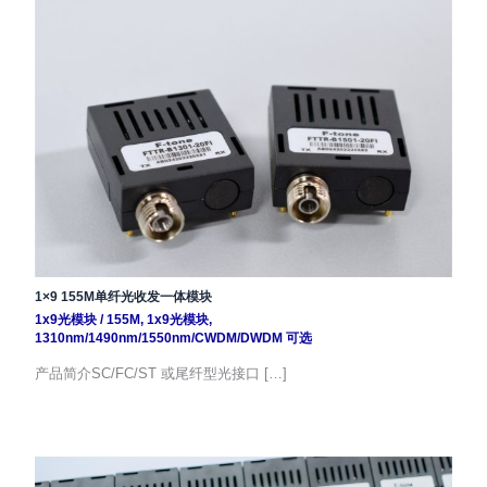
1×9 155M单纤光收发一体模块
1x9光模块
/
155M
,
1x9光模块
,
1310nm/1490nm/1550nm/CWDM/DWDM 可选
产品简介SC/FC/ST 或尾纤型光接口 […]