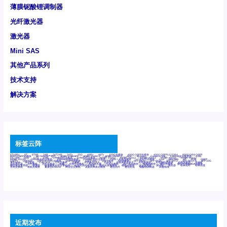
薄膜铌酸锂调制器
光纤激光器
激光器
Mini SAS
其他产品系列
技术支持
解决方案
标签云阵
6Tx6Rx
8T
8T8R
24R
24T24R
24Tx
25G
48Rx
48Tx
100G光模块
400G OSFP光模块
400G QSFP112 DR4
800G DR8 OSFP
800G OSFP光模块
AD7606国产替代
AFBR-57B4APZ
AFBR-1528CZ
AFBR-2528CZ
AOC
Bypass
Camera Link
CWDM波分复用器
DAS
DC~4M
DSS
DTS
DVS
GYMB光纤连接器
GYM光纤连接器
HFBR-1531Z
HFBR-2531Z
HFBR-4501Z
HFBR-4503Z
HFBR-4511Z
HFBR-4513Z
J599A6光纤连接器
J599A8光电连接器
J599MT光纤连接器
J599Ⅰ光电连接器
LC超短型光模块
LGA
Mini SAS
MT
POB
QSFP
QSFP+
QSFP28
QSFP28 100G光模块
QSFP28笼座
QSFP 40G
QSFP笼座
RP连接器
SFF-8431
SFF-8436
SFF-8472
SFF-8654 4i
SFP 10G
SFP MSA
SFP笼座
Z-BLOCK
万兆交换机
交换机
光切换仪OLP
光开关
光模块笼子座子
光电探测器
光电编码器模块
光电连接器
光端机
光纤激光器
光纤跳线
光纤连接器
光耦
全国产交换机
军品级光耦
千兆交换机
国产化光模块
射频光模块
微型光模块
微型可插拔BGA光模块
微型波分复用器
探测器
收发模块光学引擎组件
机架式光纤收发器
模拟光发射模块
模拟光器件
波分复用器
测试版
激光器
特种光纤
特种光缆
百兆交换机
相机光模块
紧凑型DWDM
网管型交换机
表贴式单路光模块
通信光纤
通信光缆
铌酸锂调制器
高速线缆
近期发布