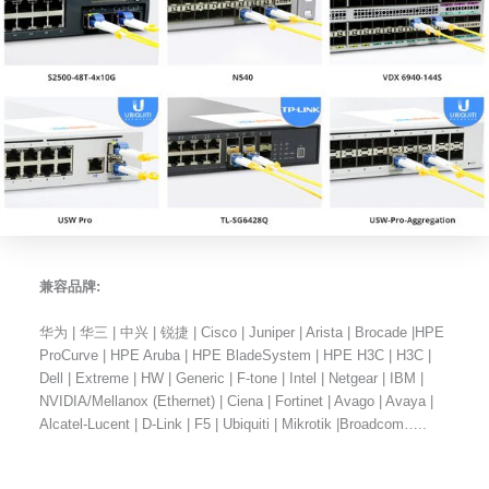
兼容品牌:
华为 | 华三 | 中兴 | 锐捷 | Cisco | Juniper | Arista | Brocade |HPE
ProCurve | HPE Aruba | HPE BladeSystem | HPE H3C | H3C |
Dell | Extreme | HW | Generic | F-tone | Intel | Netgear | IBM |
NVIDIA/Mellanox (Ethernet) | Ciena | Fortinet | Avago | Avaya |
Alcatel-Lucent | D-Link | F5 | Ubiquiti | Mikrotik |Broadcom…..