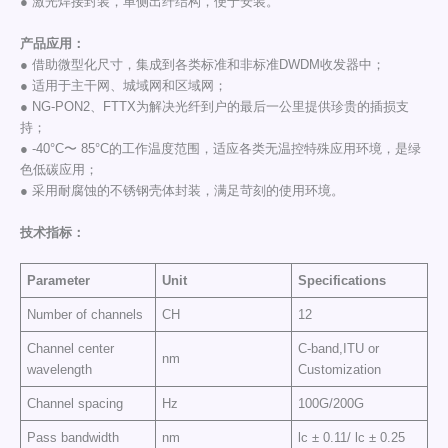
● 激光焊接封装，单侧出纤结构，便于安装。
产品应用：
● 借助微型化尺寸，集成到各类标准和非标准DWDM收发器中；
● 适用于主干网、城域网和区域网；
● NG-PON2、FTTX为解决光纤到户的最后一公里提供珍贵的插损支
持；
● -40°C〜 85°C的工作温度范围，适应各类无温控特殊应用环境，是绿
色低碳应用；
● 采用耐腐蚀的不锈钢壳体封装，满足苛刻的使用环境。
技术指标
：
Parameter
Unit
Specifications
Number of channels
CH
12
Channel center
C-band,ITU or
nm
wavelength
Customization
Channel spacing
Hz
100G/200G
Pass bandwidth
nm
lc ± 0.11/ lc ± 0.25