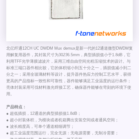
北亿纤通12CH UC DWDM Mux demux是新一代的12通道微型DWDM复
用解复用器件，其封装尺寸为30
23
6.5mm，典型插损值小于1.8dB，它
利用TFF光学薄膜滤波片，采用三维自由空间光程压缩技术的设计。与
标准三端口器件相比较，它的体积缩小到五十分之一，插损值减小到二
分之一；采用全玻璃材料等设计，提升器件热应力控制工艺水平，获得
更高的产品指标一致性和可靠性，器件能够满足工业温度的运行条件；
壳体封装采用可伐材料激光焊接工艺，确保器件能够在苛刻的环境下使
用。
产品特点：
● 超低插损，12通道的典型插损值1.8dB；
● 超小封装体积，为模块或者机箱腾出安装空间或者通风空间；
● 波长精度高，可单个通道精细调节；
● 超工业温度范围运行，完全无源：无电源需要，无制冷需要；