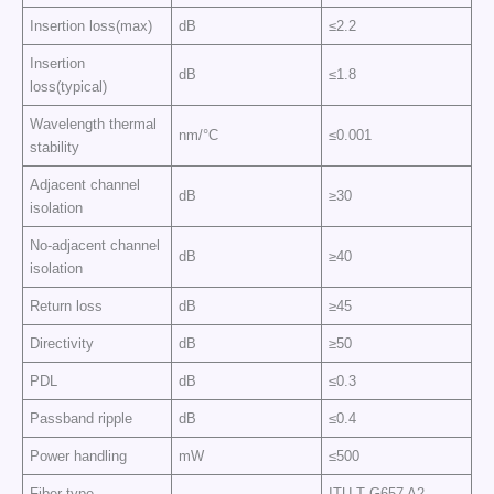
Insertion loss(max)
dB
≤2.2
Insertion
dB
≤1.8
loss(typical)
Wavelength thermal
nm/°C
≤0.001
stability
Adjacent channel
dB
≥30
isolation
No-adjacent channel
dB
≥40
isolation
Return loss
dB
≥45
Directivity
dB
≥50
PDL
dB
≤0.3
Passband ripple
dB
≤0.4
Power handling
mW
≤500
Fiber type
–
ITU-T G657 A2