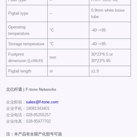
0.9mm white loose
Pigtail type
–
tube
Operating
°C
-40~+85
temperature
Storage temperature
°C
-40~+85
Footprint
30*23*6.5 or
mm
dimension (LxWxH)
30*23*5.95
Pigtail length
m
≥1.0
北亿纤通 | F-tone Networks
企业邮箱：
sales@f-tone.com
企业手机：19081343401
企业电话：028-85255257
企业传真：028-85977702
注：本产品有全国产化型号可选