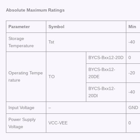
Absolute Maximum
Ratings
Parameter
Symbol
Min
Storage
Tst
-40
Temperature
BYCS-Bxx12-20D
0
BYCS-Bxx12-
Operating Tempe
-20
TO
20DE
rature
BYCS-Bxx12-
-40
20DI
Input Voltage
–
GND
Power Supply
VCC-VEE
0
Voltage