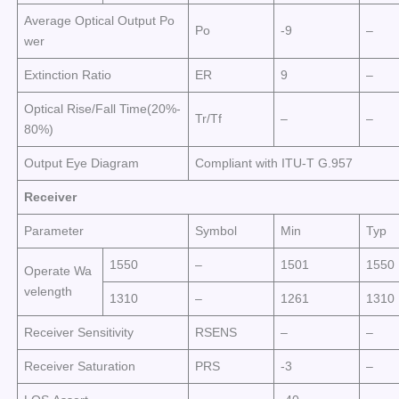
Average Optical Output Po
Po
-9
–
wer
Extinction Ratio
ER
9
–
Optical Rise/Fall Time(20%-
Tr/Tf
–
–
80%)
Output Eye Diagram
Compliant with ITU-T G.957
Receiver
Parameter
Symbol
Min
Typ
1550
–
1501
1550
Operate Wa
velength
1310
–
1261
1310
Receiver Sensitivity
RSENS
–
–
Receiver Saturation
PRS
-3
–