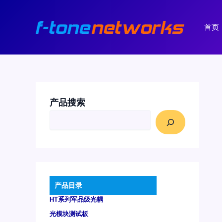
跳
至
首页
内
容
产品搜索
产品目录
HT系列军品级光耦
光模块测试板