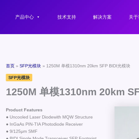
产品中心
技术支持
解决方案
关于
首页
SFP光模块
1250M 单模1310nm 20km SFP BIDI光模块
SFP光模块
1250M 单模1310nm 20km S
Product Features
● Uncooled Laser Diodewith MQW Structure
● InGaAs PIN-TIA Photodiode Receiver
● 9/125μm SMF
● BIDI Single Mode Transceiver SFP Footprint