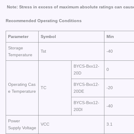
N
o
te:
S
t
r
e
ss
in
e
xc
e
ss
o
f
m
a
x
i
m
um
a
b
s
o
lu
t
e
r
a
t
i
n
g
s
c
a
n
c
a
u
s
R
e
c
o
mm
e
nd
e
d Op
e
rat
ing
C
o
ndi
t
i
o
ns
Parameter
Symbol
Min
Storage
Tst
-40
Temperature
BYCS-Bxx12-
0
20D
Operating Cas
BYCS-Bxx12-
TC
-20
e Temperature
20DE
BYCS-Bxx12-
-40
20DI
Power
VCC
3.1
Supply Voltage