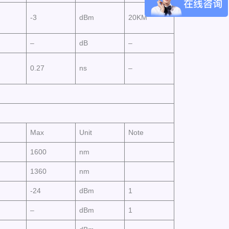
-3
dBm
20KM
–
dB
–
0.27
ns
–
Max
Unit
Note
1600
nm
1360
nm
-24
dBm
1
–
dBm
1