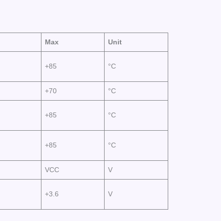
Max
Unit
+85
°C
+70
°C
+85
°C
+85
°C
VCC
V
+3.6
V