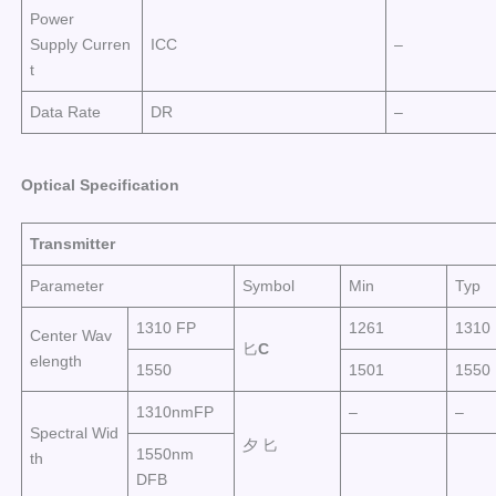
Power
Supply Curren
ICC
–
t
Data Rate
DR
–
Op
t
ic
a
l
Sp
e
cific
at
i
o
n
Transmitter
Parameter
Symbol
Min
Typ
1310 FP
1261
1310
Center Wav
匕
C
elength
1550
1501
1550
1310nmFP
–
–
Spectral Wid
夕 匕
1550nm
th
DFB