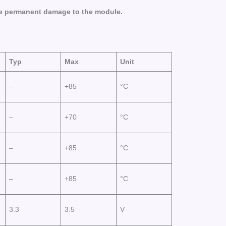
e
p
e
r
ma
n
e
nt
d
ama
g
e
t
o
t
he
mo
d
u
le.
Typ
Max
Unit
–
+85
°C
–
+70
°C
–
+85
°C
–
+85
°C
3.3
3.5
V