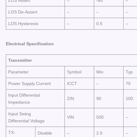
LOS Assert
–
-40
–
LOS De-Assert
–
–
–
LOS Hysteresis
–
0.5
–
E
l
e
c
tr
ic
a
l
Sp
e
cific
at
i
o
n
Transmitter
Parameter
Symbol
Min
Typ
Power Supply Current
ICCT
–
70
Input Differential
ZIN
90
100
Impedance
Input Swing
VIN
500
–
Differential Voltage
TX-
Disable
–
2.0
–