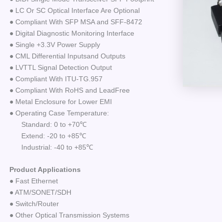
● LC Or SC Optical Interface Are Optional
● Compliant With SFP MSA and SFF-8472
● Digital Diagnostic Monitoring Interface
● Single +3.3V Power Supply
● CML Differential Inputsand Outputs
● LVTTL Signal Detection Output
● Compliant With ITU-TG.957
● Compliant With RoHS and LeadFree
● Metal Enclosure for Lower EMI
● Operating Case Temperature:
Standard: 0 to +70℃
Extend: -20 to +85℃
Industrial: -40 to +85℃
Product Applications
● Fast Ethernet
● ATM/SONET/SDH
● Switch/Router
● Other Optical Transmission Systems