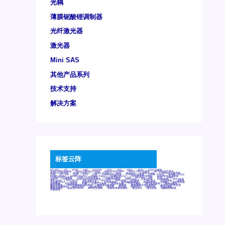
光耦
薄膜铌酸锂调制器
光纤激光器
激光器
Mini SAS
其他产品系列
技术支持
解决方案
标签云阵
6Tx6Rx
8T
8T8R
24R
24T24R
24Tx
25G
48Rx
48Tx
100G光模块
400G OSFP光模块
400G QSFP112 DR4
800G DR8 OSFP
800G OSFP光模块
AD7606国产替代
AFBR-57B4APZ
AFBR-1528CZ
AFBR-2528CZ
AOC
Bypass
Camera Link
CWDM波分复用器
DAS
DC~4M
DSS
DTS
DVS
GYMB光纤连接器
GYM光纤连接器
HFBR-1531Z
HFBR-2531Z
HFBR-4501Z
HFBR-4503Z
HFBR-4511Z
HFBR-4513Z
J599A6光纤连接器
J599A8光电连接器
J599MT光纤连接器
J599Ⅰ光电连接器
LC超短型光模块
LGA
Mini SAS
MT
POB
QSFP
QSFP+
QSFP28
QSFP28 100G光模块
QSFP28笼座
QSFP 40G
QSFP笼座
RP连接器
SFF-8431
SFF-8436
SFF-8472
SFF-8654 4i
SFP 10G
SFP MSA
SFP笼座
Z-BLOCK
万兆交换机
交换机
光切换仪OLP
光开关
光模块笼子座子
光电探测器
光电编码器模块
光电连接器
光端机
光纤激光器
光纤跳线
光纤连接器
光耦
全国产交换机
军品级光耦
千兆交换机
国产化光模块
射频光模块
微型光模块
微型可插拔BGA光模块
微型波分复用器
探测器
收发模块光学引擎组件
机架式光纤收发器
模拟光发射模块
模拟光器件
波分复用器
测试版
激光器
特种光纤
特种光缆
百兆交换机
相机光模块
紧凑型DWDM
网管型交换机
表贴式单路光模块
通信光纤
通信光缆
铌酸锂调制器
高速线缆