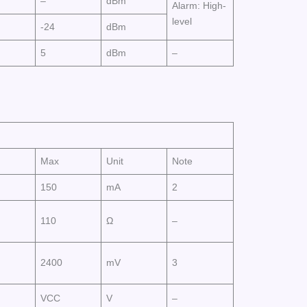
–
dBm
Alarm: High-
level
-24
dBm
5
dBm
–
Max
Unit
Note
150
mA
2
110
Ω
–
2400
mV
3
VCC
V
–