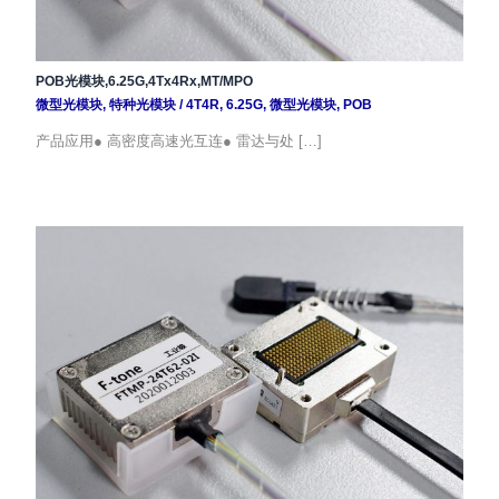
POB光模块,6.25G,4Tx4Rx,MT/MPO
微型光模块
,
特种光模块
/
4T4R
,
6.25G
,
微型光模块
,
POB
产品应用● 高密度高速光互连● 雷达与处 […]