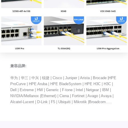
兼容品牌:
华为 | 华三 | 中兴 | 锐捷 | Cisco | Juniper | Arista | Brocade |HPE
ProCurve | HPE Aruba | HPE BladeSystem | HPE H3C | H3C |
Dell | Extreme | HW | Generic | F-tone | Intel | Netgear | IBM |
NVIDIA/Mellanox (Ethernet) | Ciena | Fortinet | Avago | Avaya |
Alcatel-Lucent | D-Link | F5 | Ubiquiti | Mikrotik |Broadcom…..