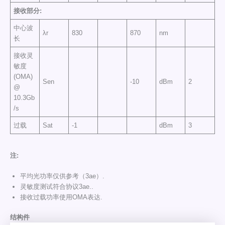
接收部分
:
中心波
λr
830
870
nm
长
接收灵
敏度
(OMA)
Sen
-10
dBm
2
@
10.3Gb
/s
过载
Sat
-1
dBm
3
注
:
平均光功率仅供参考（3ae）.
灵敏度测试符合协议3ae..
接收过载功率使用OMA表达.
结构件