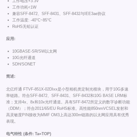
工作电压+3.3V
工作功耗<1W
兼容SFF-8472、SFF-8431、SFF-8432与IEE3ae协议
工作温度: -40°C~85°C
RoHS无铅认证
应用
:
10GBASE-SR/SW以太网
10G光纤通道
SDH/SONET
简述
:
北亿纤通 FTVF-851X-02DIxx是小型相机类定制光模块，用于10G多速
率链路。符合SFF-8472、SFF-8431、SFF-8432和10G BASE LRM标
准；支持4x、8x和10x光纤通道。具有SFF-8472所定义的数字诊断功能
（DDM）；符合2011/65/EU RoHS标准。高性能850nmVCSEL发射和
高灵敏度PIN接收为MMF OM3上高达300m链路的以太网应用具有优秀
表现。
电
气特性
(
条件
: Ta=TOP)