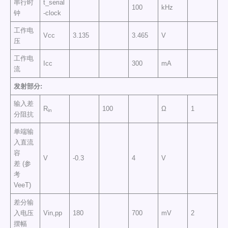
串行时
t_serial
100
kHz
钟
-clock
工作电
Vcc
3.135
3.465
V
压
工作电
Icc
300
mA
流
发射部分
:
输入差
R
100
Ω
1
in
分阻抗
单端输
入直流
容
V
-0.3
4
V
差 (参
考
VeeT)
差分输
入电压
Vin,pp
180
700
mV
2
摆幅