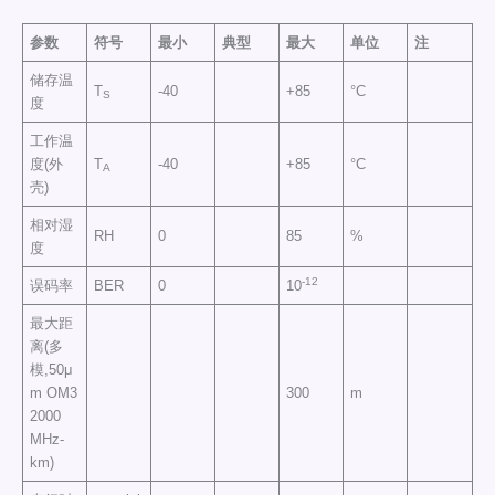
参数
符号
最小
典型
最大
单位
注
储存温
T
-40
+85
°C
S
度
工作温
度(外
T
-40
+85
°C
A
壳)
相对湿
RH
0
85
%
度
-12
误码率
BER
0
10
最大距
离(多
模,50μ
m OM3
300
m
2000
MHz-
km)