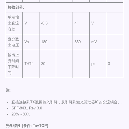
接收部分
:
单端输
出直流
V
-0.3
4
V
容差
查分数
Vo
180
850
mV
出电压
输出上
升时间
Tr/Tf
30
ps
3
下降时
间
注
:
直接连接到TX数据输入引脚，从引脚到激光驱动器IC的交流耦合。.
SFF-8431 Rev 3.0
20%～80%
光学
特性
(
条件
: Ta=TOP)