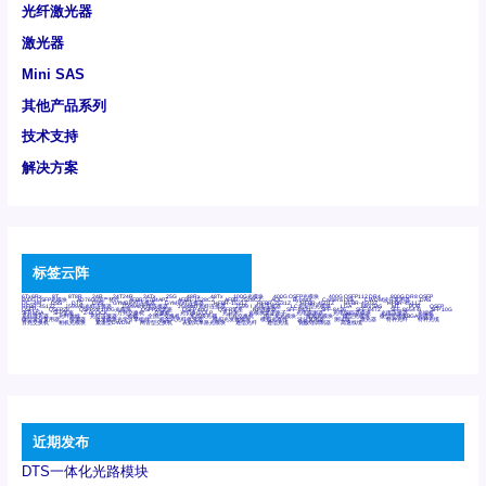
光纤激光器
激光器
Mini SAS
其他产品系列
技术支持
解决方案
标签云阵
6Tx6Rx
8T
8T8R
24R
24T24R
24Tx
25G
48Rx
48Tx
100G光模块
400G OSFP光模块
400G QSFP112 DR4
800G DR8 OSFP
800G OSFP光模块
AD7606国产替代
AFBR-57B4APZ
AFBR-1528CZ
AFBR-2528CZ
AOC
Bypass
Camera Link
CWDM波分复用器
DAS
DC~4M
DSS
DTS
DVS
GYMB光纤连接器
GYM光纤连接器
HFBR-1531Z
HFBR-2531Z
HFBR-4501Z
HFBR-4503Z
HFBR-4511Z
HFBR-4513Z
J599A6光纤连接器
J599A8光电连接器
J599MT光纤连接器
J599Ⅰ光电连接器
LC超短型光模块
LGA
Mini SAS
MT
POB
QSFP
QSFP+
QSFP28
QSFP28 100G光模块
QSFP28笼座
QSFP 40G
QSFP笼座
RP连接器
SFF-8431
SFF-8436
SFF-8472
SFF-8654 4i
SFP 10G
SFP MSA
SFP笼座
Z-BLOCK
万兆交换机
交换机
光切换仪OLP
光开关
光模块笼子座子
光电探测器
光电编码器模块
光电连接器
光端机
光纤激光器
光纤跳线
光纤连接器
光耦
全国产交换机
军品级光耦
千兆交换机
国产化光模块
射频光模块
微型光模块
微型可插拔BGA光模块
微型波分复用器
探测器
收发模块光学引擎组件
机架式光纤收发器
模拟光发射模块
模拟光器件
波分复用器
测试版
激光器
特种光纤
特种光缆
百兆交换机
相机光模块
紧凑型DWDM
网管型交换机
表贴式单路光模块
通信光纤
通信光缆
铌酸锂调制器
高速线缆
近期发布
DTS一体化光路模块