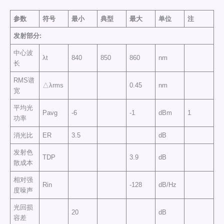
参数
符号
最小
典型
最大
单位
注
发射部分
:
中心波
λt
840
850
860
nm
长
RMS谱
△λrms
0.45
nm
宽
平均光
Pavg
-6
-1
dBm
1
功率
消光比
ER
3.5
dB
发射色
TDP
3.9
dB
散成本
相对强
Rin
-128
dB/Hz
度噪声
光回损
20
dB
容差