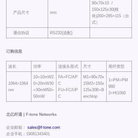
90x70x15 /
150x125x30(模
产品尺寸
mm
块)260×285×115（台
式）
通信协议
RS232(选配)
订购信息
波长
功率
连接头形式
尺寸
尾纤类型
10=10mW2
FA=FC/AP
M1=90x70x
1=PM=PM
1064=1064
0=20mW30
C
15M2=150x
980
nm
=30mW50=
FU=FC/UP
125x30B=B
2=HI1060
50mW
C
enchtop
北亿纤通 | F-tone Networks
企业邮箱：
sales@f-tone.com
企业手机：19081343401