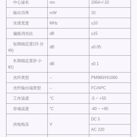
中心波长
nm
1064+/-10
输出功率
mW
10
光谱宽度
MHz
≤10
偏振消光比
dB
≥15
短期稳定度(15 分
dB
≤0.05
钟)
长期稳定度(8 小
dB
≤0.1
时)
光纤类型
–
PM980/HI1060
光纤输出端类型
–
FC/APC
工作温度
°C
-5 ~ +55
存储温度
°C
-40 ~ +85
DC 5
供电电压
V
AC 220