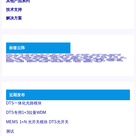
其他产品系列
技术支持
解决方案
标签云阵
6Tx6Rx
8T
8T8R
24R
24T24R
24Tx
25G
48Rx
48Tx
100G光模块
400G OSFP光模块
400G QSFP112 DR4
800G DR8 OSFP
800G OSFP光模块
AD7606国产替代
AFBR-57B4APZ
AFBR-1528CZ
AFBR-2528CZ
AOC
Bypass
Camera Link
CWDM波分复用器
DAS
DC~4M
DSS
DTS
DVS
GYMB光纤连接器
GYM光纤连接器
HFBR-1531Z
HFBR-2531Z
HFBR-4501Z
HFBR-4503Z
HFBR-4511Z
HFBR-4513Z
J599A6光纤连接器
J599A8光电连接器
J599MT光纤连接器
J599Ⅰ光电连接器
LC超短型光模块
LGA
Mini SAS
MT
POB
QSFP
QSFP+
QSFP28
QSFP28 100G光模块
QSFP28笼座
QSFP 40G
QSFP笼座
RP连接器
SFF-8431
SFF-8436
SFF-8472
SFF-8654 4i
SFP 10G
SFP MSA
SFP笼座
Z-BLOCK
万兆交换机
交换机
光切换仪OLP
光开关
光模块笼子座子
光电探测器
光电编码器模块
光电连接器
光端机
光纤激光器
光纤跳线
光纤连接器
光耦
全国产交换机
军品级光耦
千兆交换机
国产化光模块
射频光模块
微型光模块
微型可插拔BGA光模块
微型波分复用器
探测器
收发模块光学引擎组件
机架式光纤收发器
模拟光发射模块
模拟光器件
波分复用器
测试版
激光器
特种光纤
特种光缆
百兆交换机
相机光模块
紧凑型DWDM
网管型交换机
表贴式单路光模块
通信光纤
通信光缆
铌酸锂调制器
高速线缆
近期发布
DTS一体化光路模块
DTS专用1×3拉曼WDM
MEMS 1×N 光开关模块 DTS光开关
测试