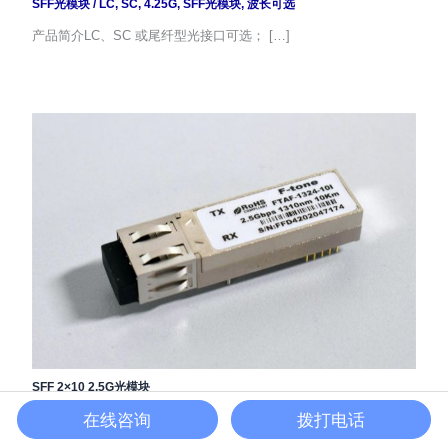
SFF光模块
/
LC
,
SC
,
4.25G
,
SFF光模块
,
波长可选
产品简介LC、SC 或尾纤型光接口可选； […]
SFF 2×10 2.5G光模块
SFF光模块
/
2.5G
,
SFF光模块
,
波长可选
,
LC
,
SC
在线咨询
拨打电话
产品简介LC、SC 或尾纤型光接口可选； […]