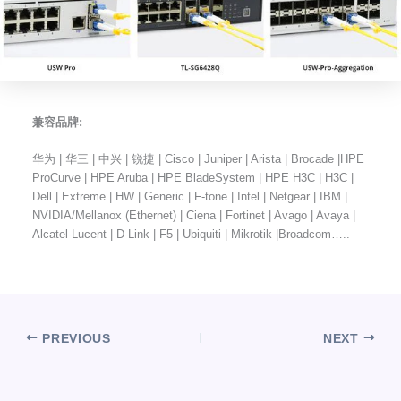
兼容品牌:
华为 | 华三 | 中兴 | 锐捷 | Cisco | Juniper | Arista | Brocade |HPE
ProCurve | HPE Aruba | HPE BladeSystem | HPE H3C | H3C |
Dell | Extreme | HW | Generic | F-tone | Intel | Netgear | IBM |
NVIDIA/Mellanox (Ethernet) | Ciena | Fortinet | Avago | Avaya |
Alcatel-Lucent | D-Link | F5 | Ubiquiti | Mikrotik |Broadcom…..
PREVIOUS
NEXT