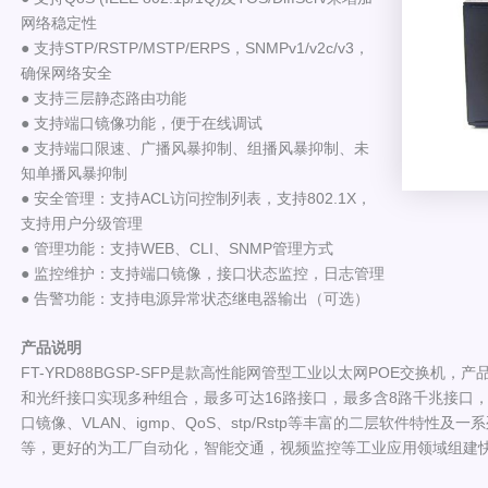
网络稳定性
● 支持STP/RSTP/MSTP/ERPS，SNMPv1/v2c/v3，
确保网络安全
● 支持三层静态路由功能
● 支持端口镜像功能，便于在线调试
● 支持端口限速、广播风暴抑制、组播风暴抑制、未
知单播风暴抑制
● 安全管理：支持ACL访问控制列表，支持802.1X，
支持用户分级管理
● 管理功能：支持WEB、CLI、SNMP管理方式
● 监控维护：支持端口镜像，接口状态监控，日志管理
● 告警功能：支持电源异常状态继电器输出（可选）
产品说明
FT-YRD88BGSP-SFP是款高性能网管型工业以太网POE交换机，
和光纤接口实现多种组合，最多可达16路接口，最多含8路千兆接口
口镜像、VLAN、igmp、QoS、stp/Rstp等丰富的二层软件特性
等，更好的为工厂自动化，智能交通，视频监控等工业应用领域组建