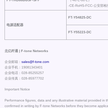
-CE-RoHS-FCC-公
FT-Y
54825-DC
电源适配器
FT-Y
55223-DC
北亿纤通 | F-tone Networks
企业邮箱：
sales@f-tone.com
企业手机：19081343401
企业电话：028-85255257
企业传真：028-85977702
Important Notice
Performance figures, data and any illustrative material provided in t
confirmed in writing by F-tone Networks before they become applicab