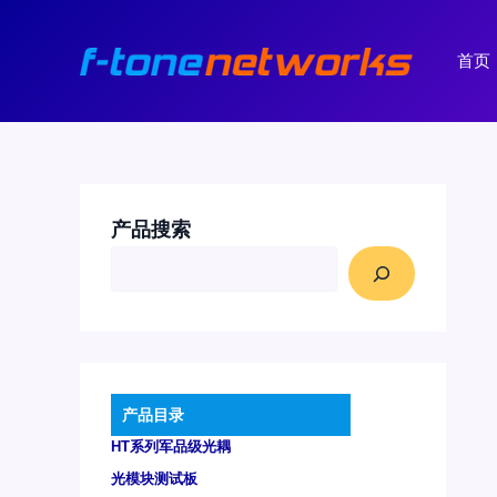
跳
至
首页
内
容
产品搜索
产品目录
HT系列军品级光耦
光模块测试板