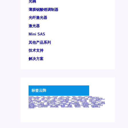
光耦
薄膜铌酸锂调制器
光纤激光器
激光器
Mini SAS
其他产品系列
技术支持
解决方案
标签云阵
6Tx6Rx
8T
8T8R
24R
24T24R
24Tx
25G
48Rx
48Tx
100G光模块
400G OSFP光模块
400G QSFP112 DR4
800G DR8 OSFP
800G OSFP光模块
AD7606国产替代
AFBR-57B4APZ
AFBR-1528CZ
AFBR-2528CZ
AOC
Bypass
Camera Link
CWDM波分复用器
DAS
DC~4M
DSS
DTS
DVS
GYMB光纤连接器
GYM光纤连接器
HFBR-1531Z
HFBR-2531Z
HFBR-4501Z
HFBR-4503Z
HFBR-4511Z
HFBR-4513Z
J599A6光纤连接器
J599A8光电连接器
J599MT光纤连接器
J599Ⅰ光电连接器
LC超短型光模块
LGA
Mini SAS
MT
POB
QSFP
QSFP+
QSFP28
QSFP28 100G光模块
QSFP28笼座
QSFP 40G
QSFP笼座
RP连接器
SFF-8431
SFF-8436
SFF-8472
SFF-8654 4i
SFP 10G
SFP MSA
SFP笼座
Z-BLOCK
万兆交换机
交换机
光切换仪OLP
光开关
光模块笼子座子
光电探测器
光电编码器模块
光电连接器
光端机
光纤激光器
光纤跳线
光纤连接器
光耦
全国产交换机
军品级光耦
千兆交换机
国产化光模块
射频光模块
微型光模块
微型可插拔BGA光模块
微型波分复用器
探测器
收发模块光学引擎组件
机架式光纤收发器
模拟光发射模块
模拟光器件
波分复用器
测试版
激光器
特种光纤
特种光缆
百兆交换机
相机光模块
紧凑型DWDM
网管型交换机
表贴式单路光模块
通信光纤
通信光缆
铌酸锂调制器
高速线缆