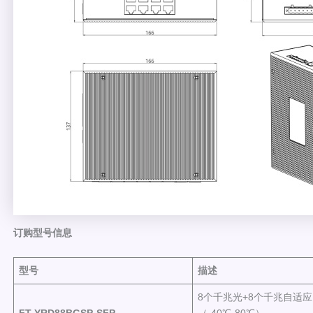
订购型号信息
型号
描述
8个千兆光+8个千兆自适应电
FT-YRD88BGSP
-SFP
（-40℃-80℃）