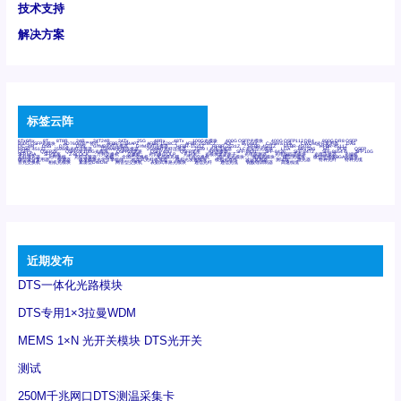
技术支持
解决方案
标签云阵
6Tx6Rx
8T
8T8R
24R
24T24R
24Tx
25G
48Rx
48Tx
100G光模块
400G OSFP光模块
400G QSFP112 DR4
800G DR8 OSFP
800G OSFP光模块
AD7606国产替代
AFBR-57B4APZ
AFBR-1528CZ
AFBR-2528CZ
AOC
Bypass
Camera Link
CWDM波分复用器
DAS
DC~4M
DSS
DTS
DVS
GYMB光纤连接器
GYM光纤连接器
HFBR-1531Z
HFBR-2531Z
HFBR-4501Z
HFBR-4503Z
HFBR-4511Z
HFBR-4513Z
J599A6光纤连接器
J599A8光电连接器
J599MT光纤连接器
J599Ⅰ光电连接器
LC超短型光模块
LGA
Mini SAS
MT
POB
QSFP
QSFP+
QSFP28
QSFP28 100G光模块
QSFP28笼座
QSFP 40G
QSFP笼座
RP连接器
SFF-8431
SFF-8436
SFF-8472
SFF-8654 4i
SFP 10G
SFP MSA
SFP笼座
Z-BLOCK
万兆交换机
交换机
光切换仪OLP
光开关
光模块笼子座子
光电探测器
光电编码器模块
光电连接器
光端机
光纤激光器
光纤跳线
光纤连接器
光耦
全国产交换机
军品级光耦
千兆交换机
国产化光模块
射频光模块
微型光模块
微型可插拔BGA光模块
微型波分复用器
探测器
收发模块光学引擎组件
机架式光纤收发器
模拟光发射模块
模拟光器件
波分复用器
测试版
激光器
特种光纤
特种光缆
百兆交换机
相机光模块
紧凑型DWDM
网管型交换机
表贴式单路光模块
通信光纤
通信光缆
铌酸锂调制器
高速线缆
近期发布
DTS一体化光路模块
DTS专用1×3拉曼WDM
MEMS 1×N 光开关模块 DTS光开关
测试
250M千兆网口DTS测温采集卡