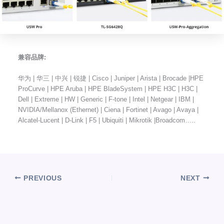
兼容品牌:
华为 | 华三 | 中兴 | 锐捷 | Cisco | Juniper | Arista | Brocade |HPE
ProCurve | HPE Aruba | HPE BladeSystem | HPE H3C | H3C |
Dell | Extreme | HW | Generic | F-tone | Intel | Netgear | IBM |
NVIDIA/Mellanox (Ethernet) | Ciena | Fortinet | Avago | Avaya |
Alcatel-Lucent | D-Link | F5 | Ubiquiti | Mikrotik |Broadcom…..
PREVIOUS
NEXT