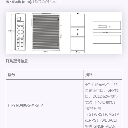
长x宽x高 (mm):
143*125*47.7mm
订购型号信息
型号
描述
4个千兆光+8个千兆
自适应电口、SFP接
口、DC12-52V供电-
宽温（-40℃-80℃）
FT-YRD48GS-M-SFP
-支持环网
（STP/RSTP/MSTP
/ERPS）-WEB/CLI
管理-SNMP-VLAN