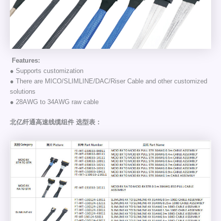
Features:
● Supports customization
● There are MICO/SLIMLINE/DAC/Riser Cable and other customized
solutions
● 28AWG to 34AWG raw cable
北亿纤通高速线缆组件 选型表：