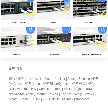
兼容品牌:
华为 | 华三 | 中兴 | 锐捷 | Cisco | Juniper | Arista | Brocade |HPE
ProCurve | HPE Aruba | HPE BladeSystem | HPE H3C | H3C |
Dell | Extreme | HW | Generic | F-tone | Intel | Netgear | IBM |
NVIDIA/Mellanox (Ethernet) | Ciena | Fortinet | Avago | Avaya |
Alcatel-Lucent | D-Link | F5 | Ubiquiti | Mikrotik |Broadcom…..