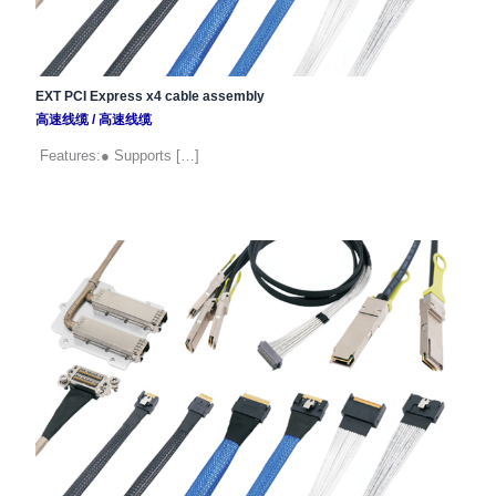
EXT PCI Express x4 cable assembly
高速线缆
/
高速线缆
Features:● Supports […]