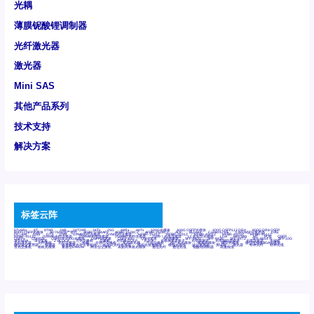
光耦
薄膜铌酸锂调制器
光纤激光器
激光器
Mini SAS
其他产品系列
技术支持
解决方案
标签云阵
6Tx6Rx
8T
8T8R
24R
24T24R
24Tx
25G
48Rx
48Tx
100G光模块
400G OSFP光模块
400G QSFP112 DR4
800G DR8 OSFP
800G OSFP光模块
AD7606国产替代
AFBR-57B4APZ
AFBR-1528CZ
AFBR-2528CZ
AOC
Bypass
Camera Link
CWDM波分复用器
DAS
DC~4M
DSS
DTS
DVS
GYMB光纤连接器
GYM光纤连接器
HFBR-1531Z
HFBR-2531Z
HFBR-4501Z
HFBR-4503Z
HFBR-4511Z
HFBR-4513Z
J599A6光纤连接器
J599A8光电连接器
J599MT光纤连接器
J599Ⅰ光电连接器
LC超短型光模块
LGA
Mini SAS
MT
POB
QSFP
QSFP+
QSFP28
QSFP28 100G光模块
QSFP28笼座
QSFP 40G
QSFP笼座
RP连接器
SFF-8431
SFF-8436
SFF-8472
SFF-8654 4i
SFP 10G
SFP MSA
SFP笼座
Z-BLOCK
万兆交换机
交换机
光切换仪OLP
光开关
光模块笼子座子
光电探测器
光电编码器模块
光电连接器
光端机
光纤激光器
光纤跳线
光纤连接器
光耦
全国产交换机
军品级光耦
千兆交换机
国产化光模块
射频光模块
微型光模块
微型可插拔BGA光模块
微型波分复用器
探测器
收发模块光学引擎组件
机架式光纤收发器
模拟光发射模块
模拟光器件
波分复用器
测试版
激光器
特种光纤
特种光缆
百兆交换机
相机光模块
紧凑型DWDM
网管型交换机
表贴式单路光模块
通信光纤
通信光缆
铌酸锂调制器
高速线缆