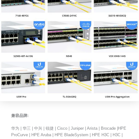
兼容品牌:
华为 | 华三 | 中兴 | 锐捷 | Cisco | Juniper | Arista | Brocade |HPE
ProCurve | HPE Aruba | HPE BladeSystem | HPE H3C | H3C |