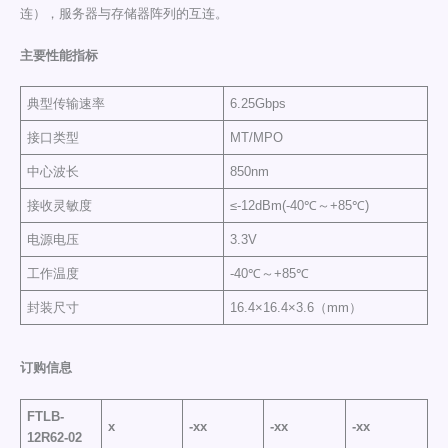
连），服务器与存储器阵列的互连。
主要性能指标
典型传输速率
6.25Gbps
接口类型
MT/MPO
中心波长
850nm
接收灵敏度
≤-12dBm(-40℃～+85℃)
电源电压
3.3V
工作温度
-40℃～+85℃
封装尺寸
16.4×16.4×3.6（mm）
订购信息
FTLB-
x
-xx
-xx
-xx
12R62-02