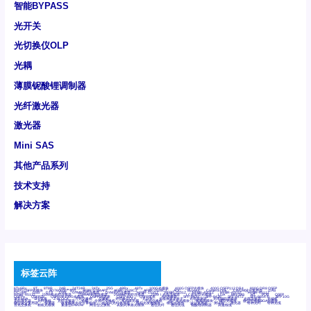
智能BYPASS
光开关
光切换仪OLP
光耦
薄膜铌酸锂调制器
光纤激光器
激光器
Mini SAS
其他产品系列
技术支持
解决方案
标签云阵
6Tx6Rx
8T
8T8R
24R
24T24R
24Tx
25G
48Rx
48Tx
100G光模块
400G OSFP光模块
400G QSFP112 DR4
800G DR8 OSFP
800G OSFP光模块
AD7606国产替代
AFBR-57B4APZ
AFBR-1528CZ
AFBR-2528CZ
AOC
Bypass
Camera Link
CWDM波分复用器
DAS
DC~4M
DSS
DTS
DVS
GYMB光纤连接器
GYM光纤连接器
HFBR-1531Z
HFBR-2531Z
HFBR-4501Z
HFBR-4503Z
HFBR-4511Z
HFBR-4513Z
J599A6光纤连接器
J599A8光电连接器
J599MT光纤连接器
J599Ⅰ光电连接器
LC超短型光模块
LGA
Mini SAS
MT
POB
QSFP
QSFP+
QSFP28
QSFP28 100G光模块
QSFP28笼座
QSFP 40G
QSFP笼座
RP连接器
SFF-8431
SFF-8436
SFF-8472
SFF-8654 4i
SFP 10G
SFP MSA
SFP笼座
Z-BLOCK
万兆交换机
交换机
光切换仪OLP
光开关
光模块笼子座子
光电探测器
光电编码器模块
光电连接器
光端机
光纤激光器
光纤跳线
光纤连接器
光耦
全国产交换机
军品级光耦
千兆交换机
国产化光模块
射频光模块
微型光模块
微型可插拔BGA光模块
微型波分复用器
探测器
收发模块光学引擎组件
机架式光纤收发器
模拟光发射模块
模拟光器件
波分复用器
测试版
激光器
特种光纤
特种光缆
百兆交换机
相机光模块
紧凑型DWDM
网管型交换机
表贴式单路光模块
通信光纤
通信光缆
铌酸锂调制器
高速线缆