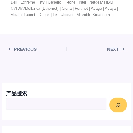
Dell | Extreme | HW | Generic | F-tone | Intel | Netgear | IBM |
NVIDIA/Mellanox (Ethernet) | Ciena | Fortinet | Avago | Avaya |
Alcatel-Lucent | D-Link | F5 | Ubiquiti | Mikrotik |Broadcom…..
PREVIOUS
NEXT
产品搜索