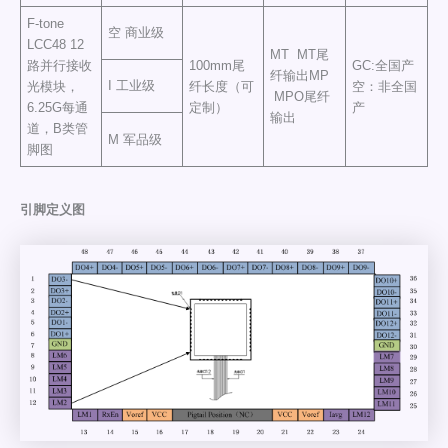
F-tone
空 商业级
LCC48 12
MT MT尾
路并行接收
100mm尾
GC:全国产
纤输出MP
I 工业级
光模块，
纤长度（可
空：非全国
MPO尾纤
6.25G每通
定制）
产
输出
道，B类管
M 军品级
脚图
引脚定义图