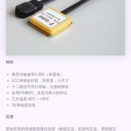
特性
典型传输速率6.25G（单通道）
LCC48表贴封装，高密度，小尺寸
十二路信号并行传输，光接收模块
采用PIN阵列，具有功耗小的特点
工作温度-40℃～+85℃
3V单电源供电
应用
甚短距离的高速数据通信连接（板级互连、机架间互连、系统级互