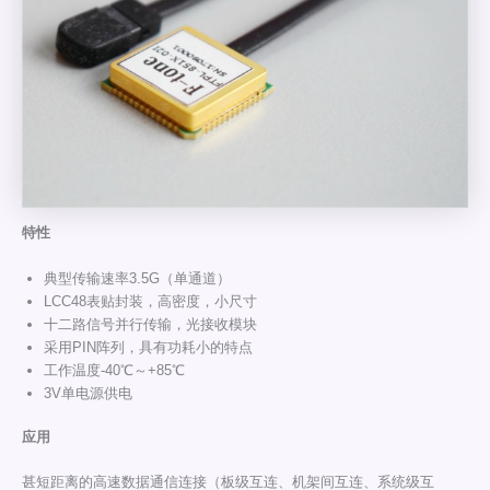
特性
典型传输速率3.5G（单通道）
LCC48表贴封装，高密度，小尺寸
十二路信号并行传输，光接收模块
采用PIN阵列，具有功耗小的特点
工作温度-40℃～+85℃
3V单电源供电
应用
甚短距离的高速数据通信连接（板级互连、机架间互连、系统级互