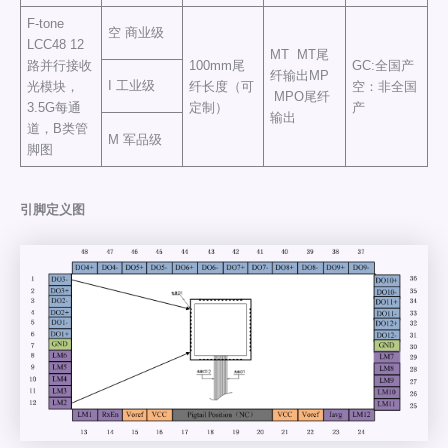
F-tone
空 商业级
LCC48 12
MT MT尾
路并行接收
100mm尾
GC:全国产
纤输出MP
I 工业级
光模块，
纤长度（可
空：非全国
MPO尾纤
3.5G每通
定制）
产
输出
道，B类管
M 军品级
脚图
引脚定义图