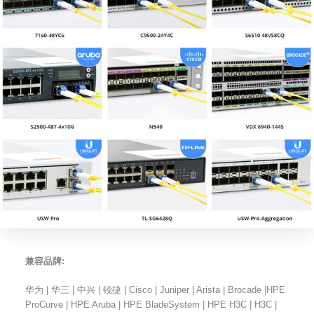
兼容品牌:
华为 | 华三 | 中兴 | 锐捷 | Cisco | Juniper | Arista | Brocade |HPE
ProCurve | HPE Aruba | HPE BladeSystem | HPE H3C | H3C |