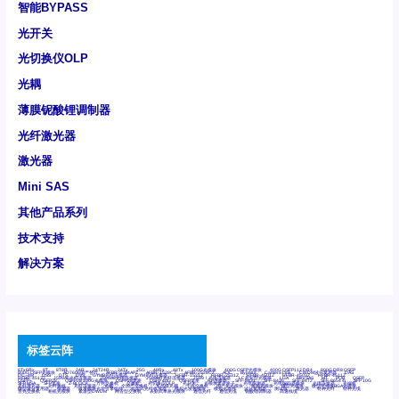
智能BYPASS
光开关
光切换仪OLP
光耦
薄膜铌酸锂调制器
光纤激光器
激光器
Mini SAS
其他产品系列
技术支持
解决方案
标签云阵
6Tx6Rx
8T
8T8R
24R
24T24R
24Tx
25G
48Rx
48Tx
100G光模块
400G OSFP光模块
400G QSFP112 DR4
800G DR8 OSFP
800G OSFP光模块
AD7606国产替代
AFBR-57B4APZ
AFBR-1528CZ
AFBR-2528CZ
AOC
Bypass
Camera Link
CWDM波分复用器
DAS
DC~4M
DSS
DTS
DVS
GYMB光纤连接器
GYM光纤连接器
HFBR-1531Z
HFBR-2531Z
HFBR-4501Z
HFBR-4503Z
HFBR-4511Z
HFBR-4513Z
J599A6光纤连接器
J599A8光电连接器
J599MT光纤连接器
J599Ⅰ光电连接器
LC超短型光模块
LGA
Mini SAS
MT
POB
QSFP
QSFP+
QSFP28
QSFP28 100G光模块
QSFP28笼座
QSFP 40G
QSFP笼座
RP连接器
SFF-8431
SFF-8436
SFF-8472
SFF-8654 4i
SFP 10G
SFP MSA
SFP笼座
Z-BLOCK
万兆交换机
交换机
光切换仪OLP
光开关
光模块笼子座子
光电探测器
光电编码器模块
光电连接器
光端机
光纤激光器
光纤跳线
光纤连接器
光耦
全国产交换机
军品级光耦
千兆交换机
国产化光模块
射频光模块
微型光模块
微型可插拔BGA光模块
微型波分复用器
探测器
收发模块光学引擎组件
机架式光纤收发器
模拟光发射模块
模拟光器件
波分复用器
测试版
激光器
特种光纤
特种光缆
百兆交换机
相机光模块
紧凑型DWDM
网管型交换机
表贴式单路光模块
通信光纤
通信光缆
铌酸锂调制器
高速线缆