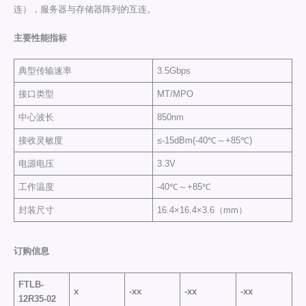
连），服务器与存储器阵列的互连。
主要性能指标
典型传输速率
3.5Gbps
接口类型
MT/MPO
中心波长
850nm
接收灵敏度
≤-15dBm(-40℃～+85℃)
电源电压
3.3V
工作温度
-40℃～+85℃
封装尺寸
16.4×16.4×3.6（mm）
订购信息
FTLB-
x
-xx
-xx
-xx
12R35-02