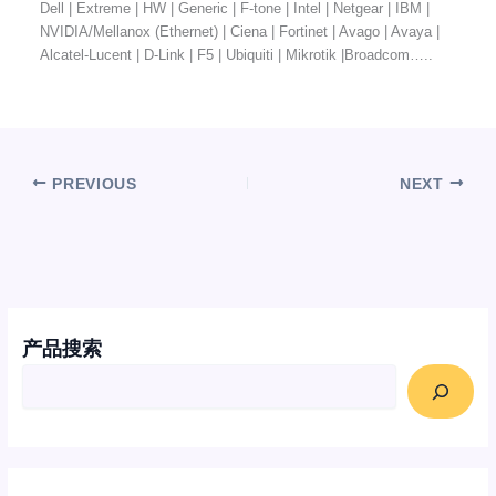
Dell | Extreme | HW | Generic | F-tone | Intel | Netgear | IBM |
NVIDIA/Mellanox (Ethernet) | Ciena | Fortinet | Avago | Avaya |
Alcatel-Lucent | D-Link | F5 | Ubiquiti | Mikrotik |Broadcom…..
PREVIOUS
NEXT
产品搜索