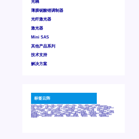
光耦
薄膜铌酸锂调制器
光纤激光器
激光器
Mini SAS
其他产品系列
技术支持
解决方案
标签云阵
6Tx6Rx
8T
8T8R
24R
24T24R
24Tx
25G
48Rx
48Tx
100G光模块
400G OSFP光模块
400G QSFP112 DR4
800G DR8 OSFP
800G OSFP光模块
AD7606国产替代
AFBR-57B4APZ
AFBR-1528CZ
AFBR-2528CZ
AOC
Bypass
Camera Link
CWDM波分复用器
DAS
DC~4M
DSS
DTS
DVS
GYMB光纤连接器
GYM光纤连接器
HFBR-1531Z
HFBR-2531Z
HFBR-4501Z
HFBR-4503Z
HFBR-4511Z
HFBR-4513Z
J599A6光纤连接器
J599A8光电连接器
J599MT光纤连接器
J599Ⅰ光电连接器
LC超短型光模块
LGA
Mini SAS
MT
POB
QSFP
QSFP+
QSFP28
QSFP28 100G光模块
QSFP28笼座
QSFP 40G
QSFP笼座
RP连接器
SFF-8431
SFF-8436
SFF-8472
SFF-8654 4i
SFP 10G
SFP MSA
SFP笼座
Z-BLOCK
万兆交换机
交换机
光切换仪OLP
光开关
光模块笼子座子
光电探测器
光电编码器模块
光电连接器
光端机
光纤激光器
光纤跳线
光纤连接器
光耦
全国产交换机
军品级光耦
千兆交换机
国产化光模块
射频光模块
微型光模块
微型可插拔BGA光模块
微型波分复用器
探测器
收发模块光学引擎组件
机架式光纤收发器
模拟光发射模块
模拟光器件
波分复用器
测试版
激光器
特种光纤
特种光缆
百兆交换机
相机光模块
紧凑型DWDM
网管型交换机
表贴式单路光模块
通信光纤
通信光缆
铌酸锂调制器
高速线缆