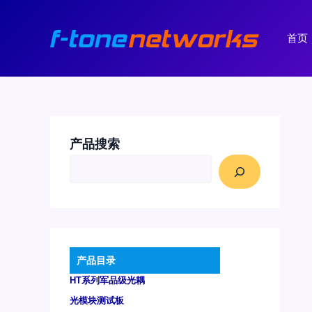
跳
至
首页
内
容
产品搜索
产品目录
HT系列军品级光耦
光模块测试板