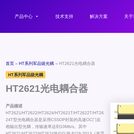
产品中心
技术支持
解决方案
关于
首页
HT系列军品级光耦
HT2621光电耦合器
HT系列军品级光耦
HT2621光电耦合器
产品描述
HT2621/HT2622/HT2624/HT2621T/HT2622T/HT26
24T型光电耦合器是采用CSSOP封装的高速OC门反
相输出型光耦，传输速率达到10Mb/s。其中
HT2621/HT2622/HT2624执行GJB 8119-2013《半导