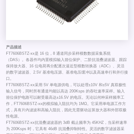
产品描述
FT7606BSTZ-xx是 16 位，8 通道同步采样模数数据采集系统
（DAS）。各器件均内置模拟输入箝位保护、二阶抗混叠滤波器、跟踪
保持放大器、16 位电荷再分配逐次逼近型模数转换器（ADC）、灵活
的数字滤波器、2.5V 基准电压源、基准电压缓冲以及高速串行和并行接
口。
FT7606BSTZ-xx采用 5V 单电源供电，可以处理±10V 和±5V 真双极性
输入信号，同时所有通道均能以高达 200Ksps 的吞吐速率采样。输入
箝位保护电路可以耐受最高达±16.5V 的电压。无论以何种采样频率工
作，FT7606BSTZ-xx的模拟输入阻抗均为 1MΩ。它采用单电源工作方
式，具有片内滤波和高输入阻抗，因此无需驱动运算放大器和外部双极
性电源。
FT7606BSTZ-xx抗混叠滤波器的 3dB 截止频率为 45KHZ，当采样速率
为 200Ksps 时，它具有 46dB 抗混叠抑制特性。灵活的数字滤波器采