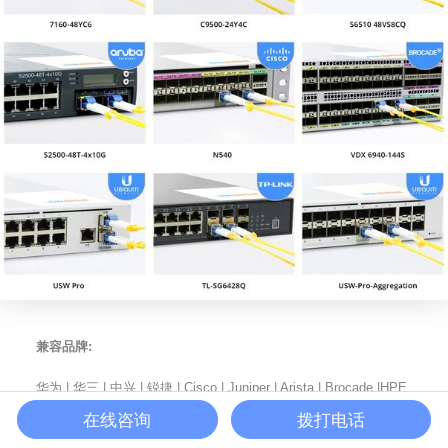
兼容品牌:
华为 | 华三 | 中兴 | 锐捷 | Cisco | Juniper | Arista | Brocade |HPE
ProCurve | HPE Aruba | HPE BladeSystem | HPE H3C | H3C |
在线咨询
拨打电话
Dell | Extreme | HW | Generic | F-tone | Intel | Netgear | IBM |