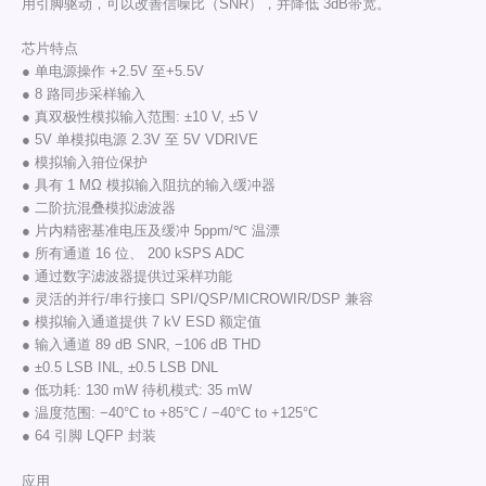
用引脚驱动，可以改善信噪比（SNR），并降低 3dB带宽。
芯片特点
● 单电源操作 +2.5V 至+5.5V
● 8 路同步采样输入
● 真双极性模拟输入范围: ±10 V, ±5 V
● 5V 单模拟电源 2.3V 至 5V VDRIVE
● 模拟输入箝位保护
● 具有 1 MΩ 模拟输入阻抗的输入缓冲器
● 二阶抗混叠模拟滤波器
● 片内精密基准电压及缓冲 5ppm/℃ 温漂
● 所有通道 16 位、 200 kSPS ADC
● 通过数字滤波器提供过采样功能
● 灵活的并行/串行接口 SPI/QSP/MICROWIR/DSP 兼容
● 模拟输入通道提供 7 kV ESD 额定值
● 输入通道 89 dB SNR, −106 dB THD
● ±0.5 LSB INL, ±0.5 LSB DNL
● 低功耗: 130 mW 待机模式: 35 mW
● 温度范围: −40°C to +85°C / −40°C to +125°C
● 64 引脚 LQFP 封装
应用