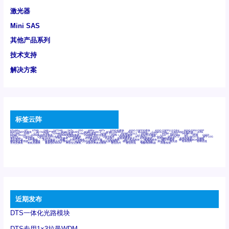
激光器
Mini SAS
其他产品系列
技术支持
解决方案
标签云阵
6Tx6Rx
8T
8T8R
24R
24T24R
24Tx
25G
48Rx
48Tx
100G光模块
400G OSFP光模块
400G QSFP112 DR4
800G DR8 OSFP
800G OSFP光模块
AD7606国产替代
AFBR-57B4APZ
AFBR-1528CZ
AFBR-2528CZ
AOC
Bypass
Camera Link
CWDM波分复用器
DAS
DC~4M
DSS
DTS
DVS
GYMB光纤连接器
GYM光纤连接器
HFBR-1531Z
HFBR-2531Z
HFBR-4501Z
HFBR-4503Z
HFBR-4511Z
HFBR-4513Z
J599A6光纤连接器
J599A8光电连接器
J599MT光纤连接器
J599Ⅰ光电连接器
LC超短型光模块
LGA
Mini SAS
MT
POB
QSFP
QSFP+
QSFP28
QSFP28 100G光模块
QSFP28笼座
QSFP 40G
QSFP笼座
RP连接器
SFF-8431
SFF-8436
SFF-8472
SFF-8654 4i
SFP 10G
SFP MSA
SFP笼座
Z-BLOCK
万兆交换机
交换机
光切换仪OLP
光开关
光模块笼子座子
光电探测器
光电编码器模块
光电连接器
光端机
光纤激光器
光纤跳线
光纤连接器
光耦
全国产交换机
军品级光耦
千兆交换机
国产化光模块
射频光模块
微型光模块
微型可插拔BGA光模块
微型波分复用器
探测器
收发模块光学引擎组件
机架式光纤收发器
模拟光发射模块
模拟光器件
波分复用器
测试版
激光器
特种光纤
特种光缆
百兆交换机
相机光模块
紧凑型DWDM
网管型交换机
表贴式单路光模块
通信光纤
通信光缆
铌酸锂调制器
高速线缆
近期发布
DTS一体化光路模块
DTS专用1×3拉曼WDM