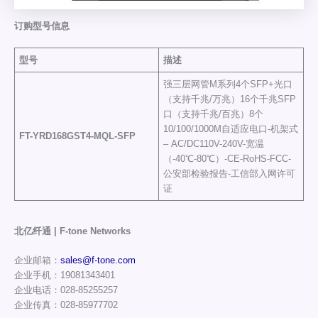
订购型号信息
型号
描述
强三层网管M系列4个SFP+光口
（支持千兆/万兆）16个千兆SFP
口（支持千兆/百兆）8个
10/100/1000M自适应电口-机架式
FT-YRD168GST4
-MQL-SFP
– AC/DC110V-240V-宽温
（-40℃-80℃）-CE-RoHS-FCC-
公安部检验报告-工信部入网许可
证
北亿纤通 | F-tone Networks
企业邮箱：
sales@f-tone.com
企业手机：19081343401
企业电话：028-85255257
企业传真：028-85977702