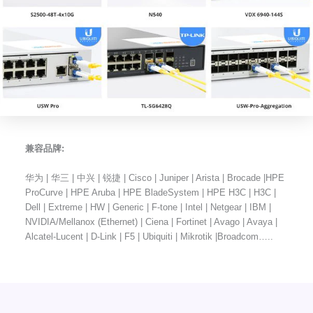
兼容品牌:
华为 | 华三 | 中兴 | 锐捷 | Cisco | Juniper | Arista | Brocade |HPE
ProCurve | HPE Aruba | HPE BladeSystem | HPE H3C | H3C |
Dell | Extreme | HW | Generic | F-tone | Intel | Netgear | IBM |
NVIDIA/Mellanox (Ethernet) | Ciena | Fortinet | Avago | Avaya |
Alcatel-Lucent | D-Link | F5 | Ubiquiti | Mikrotik |Broadcom…..