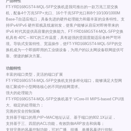
产品特性
FT-YRD168GST4-MQL-SFP交换机是我司推出的一款万兆三层交换
机，配备4个万兆SFP+光口、16个千兆SFP光口和8个10/100/1000M
Base-T自适应电口，具备先进的硬件处理能力和最丰富的业务特性。支
持IPv4/IPv6 硬件双栈及线速转发，使客户能够从容应对即将带来的
IPv6 时代其提供高容量的交换能力。FT-YRD168GST4-MQL-SFP交换
机具有-40℃～80℃的工作温度，具有超强的坚固度能适应各种严苛环
境。导轨式安装特性、宽温操作，使FT-YRD168GST4-MQL-SFP的交
换机成为一个即插即用的工业级设备，为用户的以太网设备联网提供可
靠、便捷的解决方案。
功能特性
丰富的端口类型，灵活的端口扩展
FT-YRD168GST4-MQL-SFP交换机支持多样化端口，能够满足大型网
络汇聚或中小型网络核心的不同的组网需求。
强大的处理能力
FT-YRD168GST4-MQL-SFP交换机基于 VCore-III MIPS-based CPU强
大、稳定的处理能力；
完善的安全控制策略
支持基于端口的用户IP+MAC地址认证、基于端口的802.1X认证，
支持基于三、四层的ACL功能，有效防御ARP攻击和病毒；
支持完善的风暴控制功能，可对广播、组播、单播风暴进行抑制。