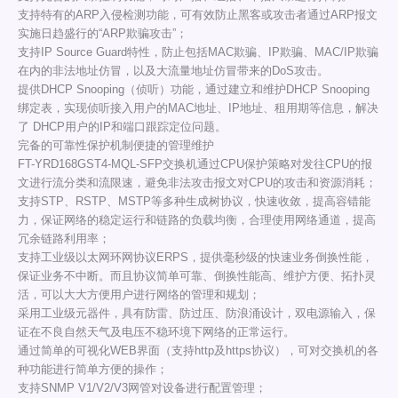
支持特有的ARP入侵检测功能，可有效防止黑客或攻击者通过ARP报文
实施日趋盛行的“ARP欺骗攻击”；
支持IP Source Guard特性，防止包括MAC欺骗、IP欺骗、MAC/IP欺骗
在内的非法地址仿冒，以及大流量地址仿冒带来的DoS攻击。
提供DHCP Snooping（侦听）功能，通过建立和维护DHCP Snooping
绑定表，实现侦听接入用户的MAC地址、IP地址、租用期等信息，解决
了 DHCP用户的IP和端口跟踪定位问题。
完备的可靠性保护机制便捷的管理维护
FT-YRD168GST4-MQL-SFP交换机通过CPU保护策略对发往CPU的报
文进行流分类和流限速，避免非法攻击报文对CPU的攻击和资源消耗；
支持STP、RSTP、MSTP等多种生成树协议，快速收敛，提高容错能
力，保证网络的稳定运行和链路的负载均衡，合理使用网络通道，提高
冗余链路利用率；
支持工业级以太网环网协议ERPS，提供毫秒级的快速业务倒换性能，
保证业务不中断。而且协议简单可靠、倒换性能高、维护方便、拓扑灵
活，可以大大方便用户进行网络的管理和规划；
采用工业级元器件，具有防雷、防过压、防浪涌设计，双电源输入，保
证在不良自然天气及电压不稳环境下网络的正常运行。
通过简单的可视化WEB界面（支持http及https协议），可对交换机的各
种功能进行简单方便的操作；
支持SNMP V1/V2/V3网管对设备进行配置管理；