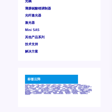
光耦
薄膜铌酸锂调制器
光纤激光器
激光器
Mini SAS
其他产品系列
技术支持
解决方案
标签云阵
6Tx6Rx
8T
8T8R
24R
24T24R
24Tx
25G
48Rx
48Tx
100G光模块
400G OSFP光模块
400G QSFP112 DR4
800G DR8 OSFP
800G OSFP光模块
AD7606国产替代
AFBR-57B4APZ
AFBR-1528CZ
AFBR-2528CZ
AOC
Bypass
Camera Link
CWDM波分复用器
DAS
DC~4M
DSS
DTS
DVS
GYMB光纤连接器
GYM光纤连接器
HFBR-1531Z
HFBR-2531Z
HFBR-4501Z
HFBR-4503Z
HFBR-4511Z
HFBR-4513Z
J599A6光纤连接器
J599A8光电连接器
J599MT光纤连接器
J599Ⅰ光电连接器
LC超短型光模块
LGA
Mini SAS
MT
POB
QSFP
QSFP+
QSFP28
QSFP28 100G光模块
QSFP28笼座
QSFP 40G
QSFP笼座
RP连接器
SFF-8431
SFF-8436
SFF-8472
SFF-8654 4i
SFP 10G
SFP MSA
SFP笼座
Z-BLOCK
万兆交换机
交换机
光切换仪OLP
光开关
光模块笼子座子
光电探测器
光电编码器模块
光电连接器
光端机
光纤激光器
光纤跳线
光纤连接器
光耦
全国产交换机
军品级光耦
千兆交换机
国产化光模块
射频光模块
微型光模块
微型可插拔BGA光模块
微型波分复用器
探测器
收发模块光学引擎组件
机架式光纤收发器
模拟光发射模块
模拟光器件
波分复用器
测试版
激光器
特种光纤
特种光缆
百兆交换机
相机光模块
紧凑型DWDM
网管型交换机
表贴式单路光模块
通信光纤
通信光缆
铌酸锂调制器
高速线缆