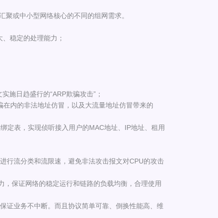
型网络汇聚或中小型网络核心的不同的组网需求。
 CPU强大、稳定的处理能力；
实施日趋盛行的“ARP欺骗攻击”；
C/IP欺骗在内的非法地址仿冒，以及大流量地址仿冒带来的
oping绑定表，实现侦听接入用户的MAC地址、IP地址、租用
U的报文进行流分类和流限速，避免非法攻击报文对CPU的攻击
错能力，保证网络的稳定运行和链路的负载均衡，合理使用
，保证业务不中断。而且协议简单可靠、倒换性能高、维