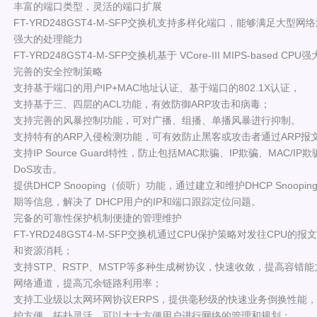
丰富的端口类型，灵活的端口扩展
FT-YRD248GST4-M-SFP交换机支持多样化端口，能够满足大
强大的处理能力
FT-YRD248GST4-M-SFP交换机基于 VCore-III MIPS-based
完善的安全控制策略
支持基于端口的用户IP+MAC地址认证、基于端口的802.1X认证，
支持基于三、四层的ACL功能，有效防御ARP攻击和病毒；
支持完善的风暴控制功能，可对广播、组播、单播风暴进行抑制。
支持特有的ARP入侵检测功能，可有效防止黑客或攻击者通过ARP报文
支持IP Source Guard特性，防止包括MAC欺骗、IP欺骗、MA
DoS攻击。
提供DHCP Snooping（侦听）功能，通过建立和维护DHCP Sno
期等信息，解决了 DHCP用户的IP和端口跟踪定位问题。
完备的可靠性保护机制便捷的管理维护
FT-YRD248GST4-M-SFP交换机通过CPU保护策略对发往CP
和资源消耗；
支持STP、RSTP、MSTP等多种生成树协议，快速收敛，提高容
网络通道，提高冗余链路利用率；
支持工业级以太网环网协议ERPS，提供毫秒级的快速业务倒换性能
护方便、拓扑灵活，可以大大方便用户进行网络的管理和规划；