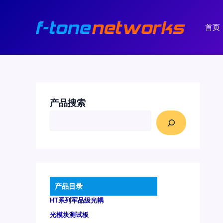
跳
至
首页
内
容
产品搜索
产品目录
HT系列军品级光耦
光模块测试板